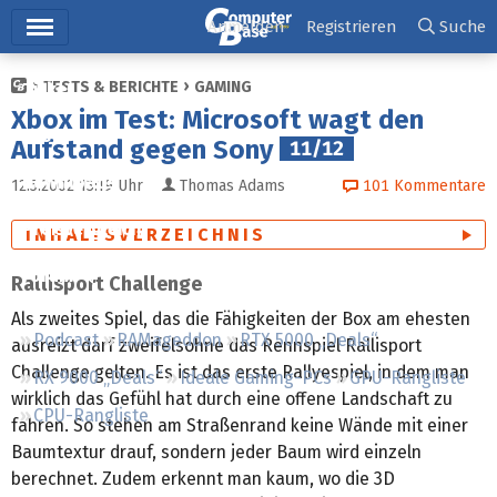
Hauptmenü
Anmelden
Registrieren
Suche
TESTS & BERICHTE
GAMING
Ticker
Xbox im Test: Microsoft wagt den
Tests
Aufstand gegen Sony
11/12
Downloads
12.5.2002 13:19
Uhr
Thomas Adams
101
Kommentare
Preisvergleich
INHALTSVERZEICHNIS
Forum
Rallisport Challenge
Als zweites Spiel, das die Fähigkeiten der Box am ehesten
Podcast
RAMageddon
RTX 5000 „Deals“
ausreizt darf zweifelsohne das Rennspiel Rallisport
Challenge gelten. Es ist das erste Rallyespiel, in dem man
RX 9000 „Deals“
Ideale Gaming-PCs
GPU-Rangliste
wirklich das Gefühl hat durch eine offene Landschaft zu
CPU-Rangliste
fahren. So stehen am Straßenrand keine Wände mit einer
Baumtextur drauf, sondern jeder Baum wird einzeln
berechnet. Zudem erkennt man kaum, wo die 3D