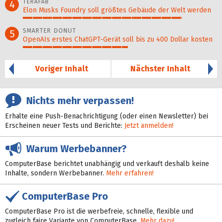
TERAFAB
4
Elon Musks Foundry soll größ­tes Gebäude der Welt werden
82%
SMARTER DONUT
5
OpenAIs erstes ChatGPT-Gerät soll bis zu 400 Dollar kosten
54%
Voriger Inhalt
Nächster Inhalt
Nichts mehr verpassen!
Erhalte eine Push-Benachrichtigung (oder einen Newsletter) bei
Erscheinen neuer Tests und Berichte:
Jetzt anmelden!
Warum Werbebanner?
ComputerBase berichtet unabhängig und verkauft deshalb keine
Inhalte, sondern Werbebanner.
Mehr erfahren!
ComputerBase Pro
ComputerBase Pro ist die werbefreie, schnelle, flexible und
zugleich faire Variante von ComputerBase.
Mehr dazu!