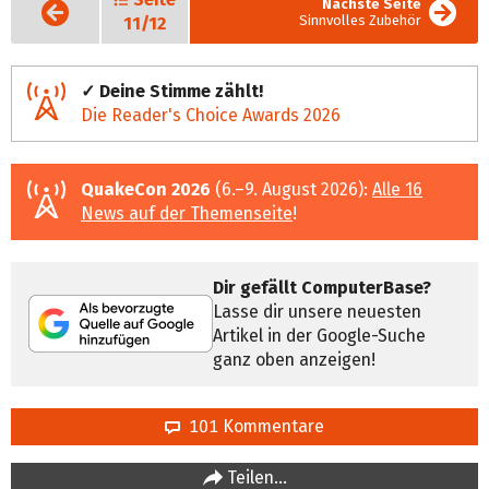
Vorige
Nächste Seite
Seite
Sinnvolles Zubehör
11/12
✓ Deine Stimme zählt!
Die Reader's Choice Awards 2026
QuakeCon 2026
(6.–9. August 2026):
Alle 16
News auf der Themenseite
!
Dir gefällt ComputerBase?
Lasse dir unsere neuesten
Artikel in der Google-Suche
ganz oben anzeigen!
101 Kommentare
Teilen…