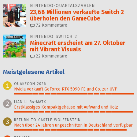
NINTENDO-QUARTALSZAHLEN
23,68 Millionen verkaufte Switch 2
überholen den GameCube
72
Kommentare
NINTENDO SWITCH 2
Minecraft erscheint am 27. Oktober
mit Vibrant Visuals
22
Kommentare
Meistgelesene Artikel
QUAKECON 2026
1
Nvidia verkauft GeForce RTX 5090 FE und Co. zur UVP
100%
LIAN LI B4-MATX
2
Erstklassiges Kompaktgehäuse mit Aufwand und Holz
99%
RETURN TO CASTLE WOLFENSTEIN
3
Nach über 24 Jahren ungeschnitten in Deutschland verfügbar
94%