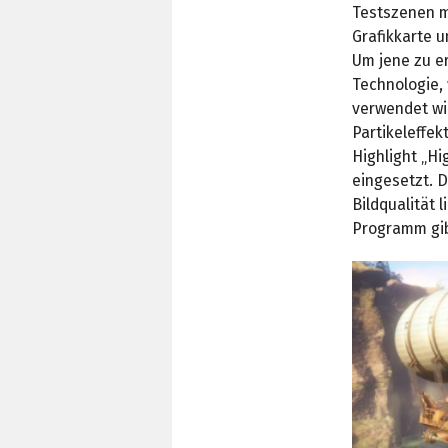
Testszenen m
Grafikkarte u
Um jene zu e
Technologie,
verwendet wi
Partikeleffe
Highlight „H
eingesetzt. 
Bildqualität 
Programm gib