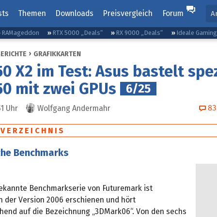
sts
Themen
Downloads
Preisvergleich
Forum
A
RAMageddon
RTX 5000 „Deals“
RX 9000 „Deals“
Ideale Gamin
BERICHTE
GRAFIKKARTEN
0 X2 im Test: Asus bastelt spez
0 mit zwei GPUs
6/25
83
51
Uhr
Wolfgang Andermahr
SVERZEICHNIS
che Benchmarks
 bekannte Benchmarkserie von Futuremark ist
in der Version 2006 erschienen und hört
end auf die Bezeichnung „3DMark06“. Von den sechs