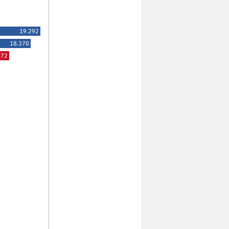
19.292
18.370
372