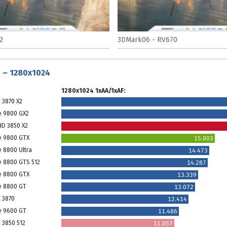
2
3DMark06 - RV670
 – 1280x1024
1280x1024 1xAA/1xAF:
 3870 X2
e 9800 GX2
HD 3850 X2
e 9800 GTX
15.003
e 8800 Ultra
14.473
e 8800 GTS 512
14.287
e 8800 GTX
13.339
e 8800 GT
13.072
 3870
12.414
e 9600 GT
11.486
 3850 512
11.057