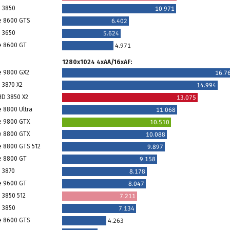
 3850
10.971
e 8600 GTS
6.402
 3650
5.624
e 8600 GT
4.971
1280x1024 4xAA/16xAF:
e 9800 GX2
16.7
 3870 X2
14.994
HD 3850 X2
13.075
e 8800 Ultra
11.068
e 9800 GTX
10.510
e 8800 GTX
10.088
e 8800 GTS 512
9.897
e 8800 GT
9.158
 3870
8.178
e 9600 GT
8.047
 3850 512
7.211
 3850
7.134
e 8600 GTS
4.263