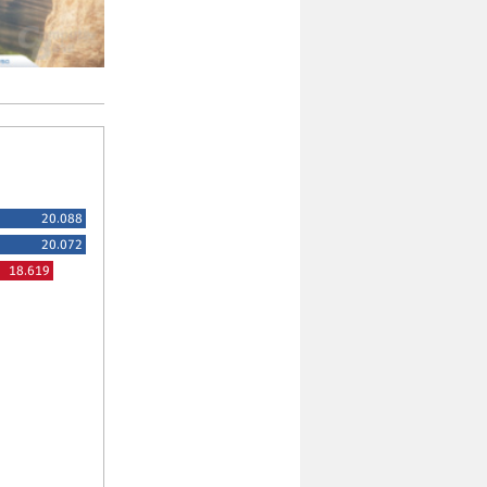
20.088
20.072
18.619