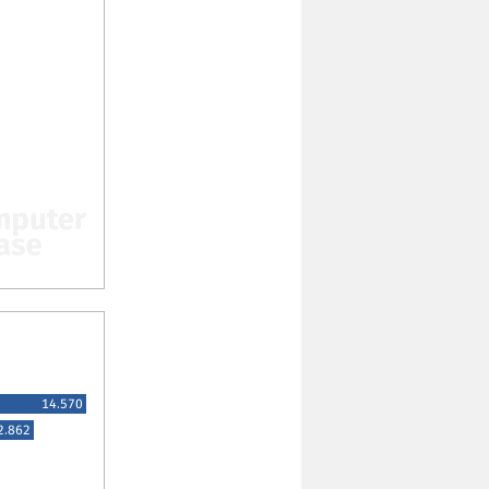
14.570
2.862