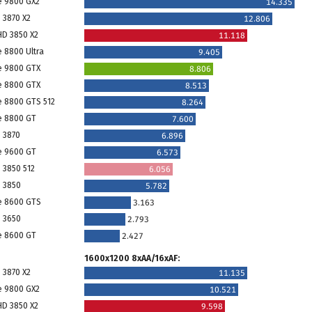
e 9800 GX2
14.335
 3870 X2
12.806
HD 3850 X2
11.118
e 8800 Ultra
9.405
e 9800 GTX
8.806
e 8800 GTX
8.513
e 8800 GTS 512
8.264
e 8800 GT
7.600
 3870
6.896
e 9600 GT
6.573
 3850 512
6.056
 3850
5.782
e 8600 GTS
3.163
 3650
2.793
e 8600 GT
2.427
1600x1200 8xAA/16xAF:
 3870 X2
11.135
e 9800 GX2
10.521
HD 3850 X2
9.598