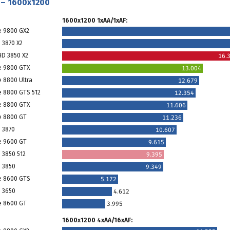
 – 1600x1200
1600x1200 1xAA/1xAF:
e 9800 GX2
 3870 X2
HD 3850 X2
16.
e 9800 GTX
13.004
e 8800 Ultra
12.679
e 8800 GTS 512
12.354
e 8800 GTX
11.606
e 8800 GT
11.236
 3870
10.607
e 9600 GT
9.615
 3850 512
9.395
 3850
9.349
e 8600 GTS
5.172
 3650
4.612
e 8600 GT
3.995
1600x1200 4xAA/16xAF: