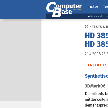
Ticker
Te
Podcast
TESTS & 
HD 385
HD 385
21.4.2008 23:
INHALT
Synthetis
3DMark06
Die allseits
mittlerweile 
dementsprech