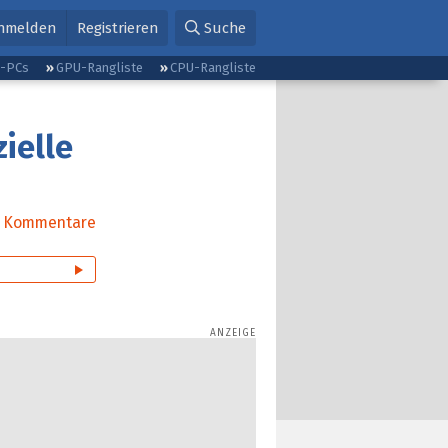
nmelden
Registrieren
Suche
g-PCs
GPU-Rangliste
CPU-Rangliste
ielle
Kommentare