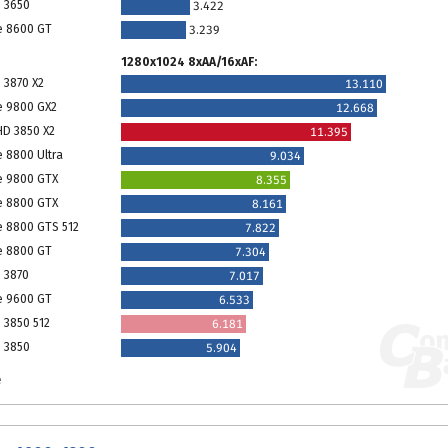
 3650
3.422
e 8600 GT
3.239
1280x1024 8xAA/16xAF:
 3870 X2
13.110
e 9800 GX2
12.668
HD 3850 X2
11.395
e 8800 Ultra
9.034
e 9800 GTX
8.355
e 8800 GTX
8.161
e 8800 GTS 512
7.822
e 8800 GT
7.304
 3870
7.017
e 9600 GT
6.533
 3850 512
6.181
 3850
5.904
e