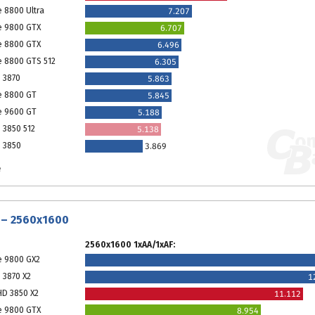
e 8800 Ultra
7.207
e 9800 GTX
6.707
e 8800 GTX
6.496
e 8800 GTS 512
6.305
 3870
5.863
e 8800 GT
5.845
e 9600 GT
5.188
 3850 512
5.138
 3850
3.869
e
 – 2560x1600
2560x1600 1xAA/1xAF:
e 9800 GX2
 3870 X2
1
HD 3850 X2
11.112
e 9800 GTX
8.954