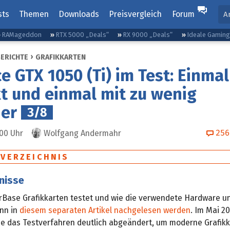
sts
Themen
Downloads
Preisvergleich
Forum
A
RAMageddon
RTX 5000 „Deals“
RX 9000 „Deals“
Ideale Gamin
BERICHTE
GRAFIKKARTEN
e GTX 1050 (Ti) im Test: Einmal
t und einmal mit zu wenig
her
3/8
256
:00
Uhr
Wolfgang Andermahr
SVERZEICHNIS
nisse
Base Grafikkarten testet und wie die verwendete Hardware un
nn in
diesem separaten Artikel nachgelesen werden
. Im Mai 2
 das Testverfahren deutlich abgeändert, um moderne Grafikk