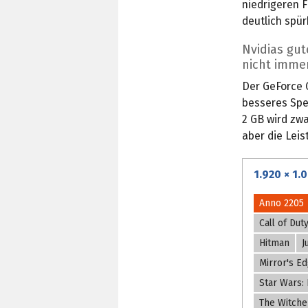
niedrigeren F
deutlich spü
Nvidias gu
nicht imme
Der GeForce G
besseres Spe
2 GB wird zwa
aber die Leis
1.920 × 1.
Anno 2205
Call of Dut
Hitman
J
Mirror's Ed
Star Wars: 
The Witche