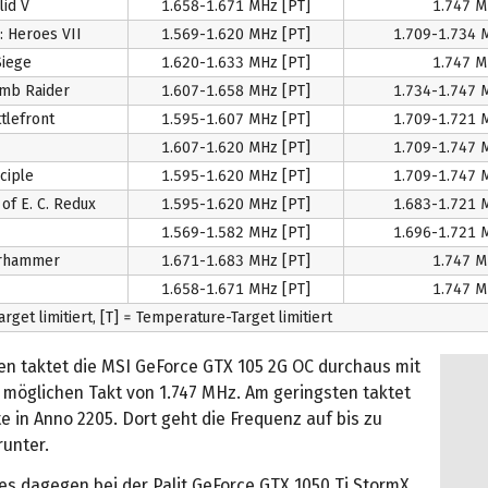
lid V
1.658-1.671 MHz [PT]
1.747 M
: Heroes VII
1.569-1.620 MHz [PT]
1.709-1.734 
Siege
1.620-1.633 MHz [PT]
1.747 M
omb Raider
1.607-1.658 MHz [PT]
1.734-1.747 
tlefront
1.595-1.607 MHz [PT]
1.709-1.721 
1.607-1.620 MHz [PT]
1.709-1.747 
ciple
1.595-1.620 MHz [PT]
1.709-1.747 
of E. C. Redux
1.595-1.620 MHz [PT]
1.683-1.721 
1.569-1.582 MHz [PT]
1.696-1.721 
arhammer
1.671-1.683 MHz [PT]
1.747 M
1.658-1.671 MHz [PT]
1.747 M
rget limitiert, [T] = Temperature-Target limitiert
len taktet die MSI GeForce GTX 105 2G OC durchaus mit
möglichen Takt von 1.747 MHz. Am geringsten taktet
te in Anno 2205. Dort geht die Frequenz auf bis zu
runter.
es dagegen bei der Palit GeForce GTX 1050 Ti StormX