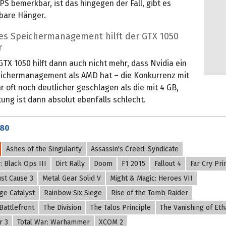
PS bemerkbar, ist das hingegen der Fall, gibt es
rbare Hänger.
tes Speichermanagement hilft der GTX 1050
r
TX 1050 hilft dann auch nicht mehr, dass Nvidia ein
ichermanagement als AMD hat – die Konkurrenz mit
r oft noch deutlicher geschlagen als die mit 4 GB,
tung ist dann absolut ebenfalls schlecht.
080
Ashes of the Singularity
Assassin's Creed: Syndicate
y: Black Ops III
Dirt Rally
Doom
F1 2015
Fallout 4
Far Cry Pri
ust Cause 3
Metal Gear Solid V
Might & Magic: Heroes VII
ge Catalyst
Rainbow Six Siege
Rise of the Tomb Raider
Battlefront
The Division
The Talos Principle
The Vanishing of Eth
r 3
Total War: Warhammer
XCOM 2