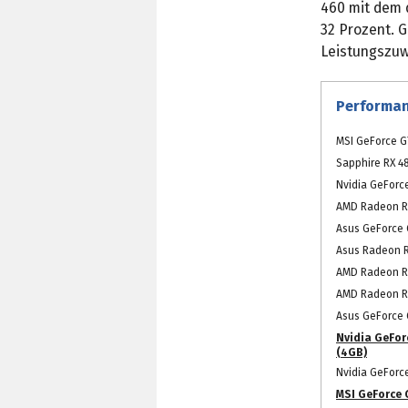
460 mit dem 
32 Prozent. 
Leistungszuw
Performan
MSI GeForce G
Sapphire RX 4
Nvidia GeForc
AMD Radeon R
Asus GeForce 
Asus Radeon RX
AMD Radeon R
AMD Radeon R
Asus GeForce 
Nvidia GeFor
(4GB)
Nvidia GeForc
MSI GeForce 