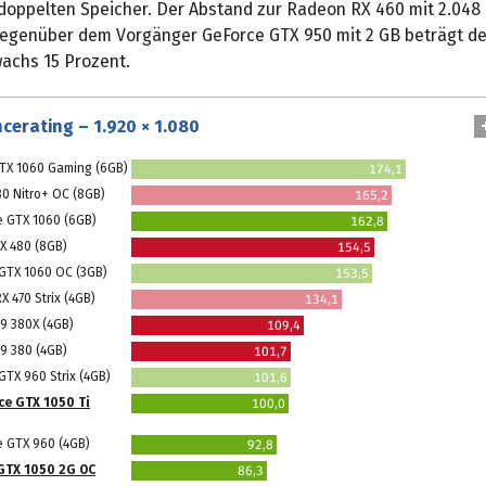
doppelten Speicher. Der Abstand zur Radeon RX 460 mit 2.048
Gegenüber dem Vorgänger GeForce GTX 950 mit 2 GB beträgt de
achs 15 Prozent.
cerating – 1.920 × 1.080
TX 1060 Gaming (6GB)
174,1
80 Nitro+ OC (8GB)
165,2
e GTX 1060 (6GB)
162,8
X 480 (8GB)
154,5
GTX 1060 OC (3GB)
153,5
 470 Strix (4GB)
134,1
9 380X (4GB)
109,4
9 380 (4GB)
101,7
GTX 960 Strix (4GB)
101,6
ce GTX 1050 Ti
100,0
e GTX 960 (4GB)
92,8
GTX 1050 2G OC
86,3