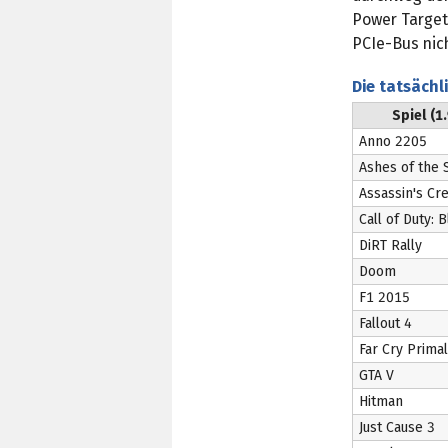
Power Target
PCIe-Bus nic
Die tatsächl
Spiel (1
Anno 2205
Ashes of the S
Assassin's Cr
Call of Duty: 
DiRT Rally
Doom
F1 2015
Fallout 4
Far Cry Primal
GTA V
Hitman
Just Cause 3