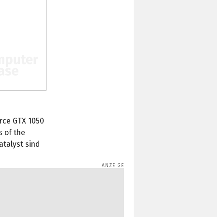
orce GTX 1050
s of the
atalyst sind