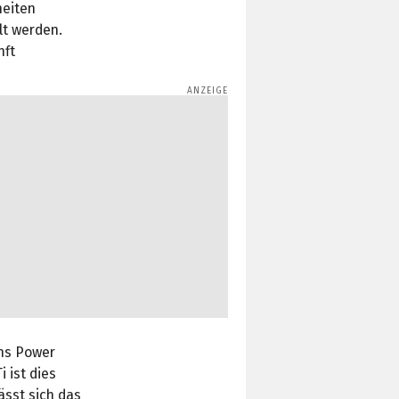
heiten
lt werden.
nft
ins Power
 ist dies
ässt sich das