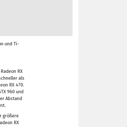
n und Ti-
n Radeon RX
schneller als
deon RX 470.
 GTX 960 und
Der Abstand
nt.
r größere
 Radeon RX