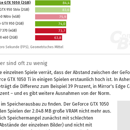
ce GTX 1050 (2GB)
84,4
TX 950 Strix (2GB)
83,6
0 Nitro (4GB)
75,9
e GTX 950 (2GB)
74,0
 370 (4GB)
73,7
X 460 (2GB)
63,8
r pro Sekunde (FPS), Geometrisches Mittel
er sind oft zu wenig
die einzelnen Spiele verrät, dass der Abstand zwischen der GeF
ce GTX 1050 Ti in einigen Spielen erstaunlich hoch ist. In Ashe
eträgt die Differenz zum Beispiel 39 Prozent, in Mirror's Edge C
ozent – und es gibt weitere Ausnahmen von der Norm.
t im Speicherausbau zu finden. Der GeForce GTX 1050
elen Spielen der 2.048 MB große VRAM nicht mehr aus.
ich Speichermangel zunächst mit schlechten
bstände der einzelnen Bilder) und nicht mit