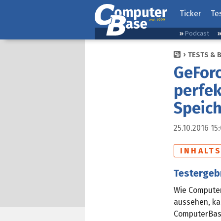
Ticker
Te
Podcast
TESTS & 
GeForc
perfek
Speic
25.10.2016 15
INHALT
Testergeb
Wie Computer
aussehen, ka
ComputerBase