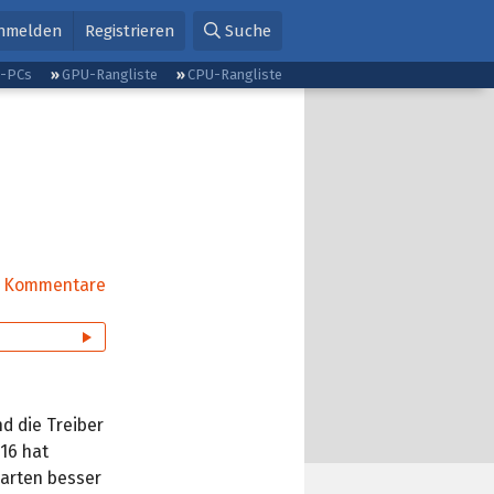
nmelden
Registrieren
Suche
g-PCs
GPU-Rangliste
CPU-Rangliste
Kommentare
d die Treiber
016 hat
arten besser