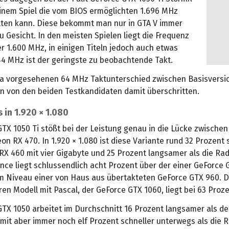
keinem Spiel die vom BIOS ermöglichten 1.696 MHz
lten kann. Diese bekommt man nur in GTA V immer
u Gesicht. In den meisten Spielen liegt die Frequenz
r 1.600 MHz, in einigen Titeln jedoch auch etwas
44 MHz ist der geringste zu beobachtende Takt.
ia vorgesehenen 64 MHz Taktunterschied zwischen Basisversio
n von den beiden Testkandidaten damit überschritten.
in 1.920 × 1.080
GTX 1050 Ti stößt bei der Leistung genau in die Lücke zwische
n RX 470. In 1.920 × 1.080 ist diese Variante rund 32 Prozent 
RX 460 mit vier Gigabyte und 25 Prozent langsamer als die Ra
nce liegt schlussendlich acht Prozent über der einer GeForce
m Niveau einer von Haus aus übertakteten GeForce GTX 960. 
en Modell mit Pascal, der GeForce GTX 1060, liegt bei 63 Proze
GTX 1050 arbeitet im Durchschnitt 16 Prozent langsamer als de
amit aber immer noch elf Prozent schneller unterwegs als die