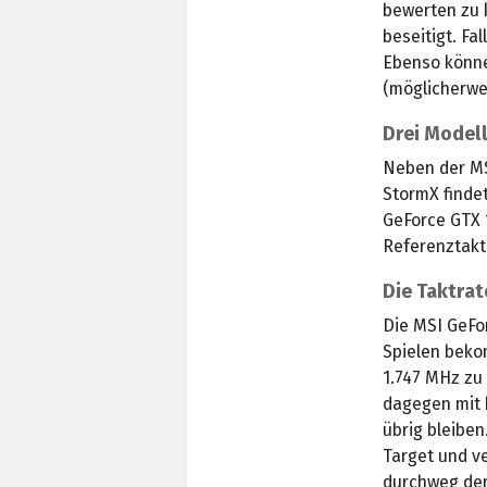
bewerten zu k
beseitigt. Fa
Ebenso könne
(möglicherwe
Drei Model
Neben der MS
StormX findet
GeForce GTX 
Referenztakt
Die Taktrat
Die MSI GeFo
Spielen beko
1.747 MHz zu 
dagegen mit b
übrig bleiben
Target und ve
durchweg der 