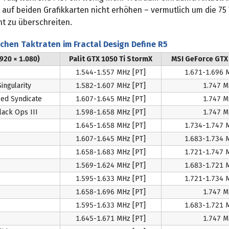
 auf beiden Grafikkarten nicht erhöhen – vermutlich um die 75
ht zu überschreiten.
ichen Taktraten im Fractal Design Define R5
.920 × 1.080)
Palit GTX 1050 Ti StormX
MSI GeForce GTX
1.544-1.557 MHz [PT]
1.671-1.696 
ingularity
1.582-1.607 MHz [PT]
1.747 M
eed Syndicate
1.607-1.645 MHz [PT]
1.747 M
Black Ops III
1.598-1.658 MHz [PT]
1.747 M
1.645-1.658 MHz [PT]
1.734-1.747 
1.607-1.645 MHz [PT]
1.683-1.734 
1.658-1.683 MHz [PT]
1.721-1.747 
1.569-1.624 MHz [PT]
1.683-1.721 
1.595-1.633 MHz [PT]
1.721-1.734 
1.658-1.696 MHz [PT]
1.747 M
1.595-1.633 MHz [PT]
1.683-1.721 
1.645-1.671 MHz [PT]
1.747 M