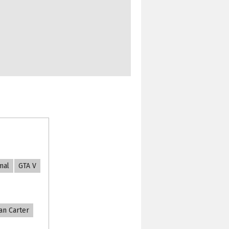
mal
GTA V
an Carter