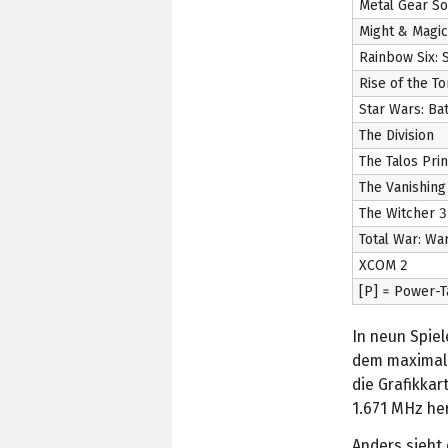
Metal Gear So
Might & Magic
Rainbow Six: 
Rise of the T
Star Wars: Bat
The Division
The Talos Prin
The Vanishing 
The Witcher 3
Total War: W
XCOM 2
[P] = Power-Ta
In neun Spie
dem maximal 
die Grafikkar
1.671 MHz he
Anders sieht 