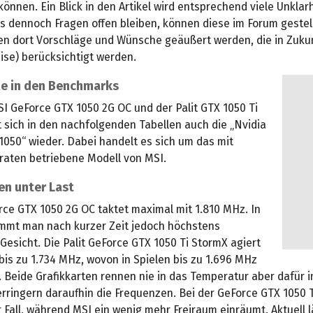
önnen. Ein Blick in den Artikel wird entsprechend viele Unklar
lls dennoch Fragen offen bleiben, können diese im Forum gestel
n dort Vorschläge und Wünsche geäußert werden, die in Zuku
ise) berücksichtigt werden.
le in den Benchmarks
I GeForce GTX 1050 2G OC und der Palit GTX 1050 Ti
 sich in den nachfolgenden Tabellen auch die „Nvidia
1050“ wieder. Dabei handelt es sich um das mit
raten betriebene Modell von MSI.
en unter Last
rce GTX 1050 2G OC taktet maximal mit 1.810 MHz. In
mmt man nach kurzer Zeit jedoch höchstens
Gesicht. Die Palit GeForce GTX 1050 Ti StormX agiert
is zu 1.734 MHz, wovon in Spielen bis zu 1.696 MHz
. Beide Grafikkarten rennen nie in das Temperatur aber dafür 
rringern daraufhin die Frequenzen. Bei der GeForce GTX 1050 Ti
Fall, während MSI ein wenig mehr Freiraum einräumt. Aktuell l