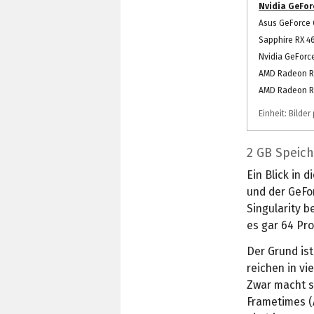
Nvidia GeFor
Asus GeForce G
Sapphire RX 46
Nvidia GeForc
AMD Radeon R7
AMD Radeon R
Einheit: Bilde
2 GB Speich
Ein Blick in 
und der GeFor
Singularity b
es gar 64 Pr
Der Grund is
reichen in vi
Zwar macht s
Frametimes (A