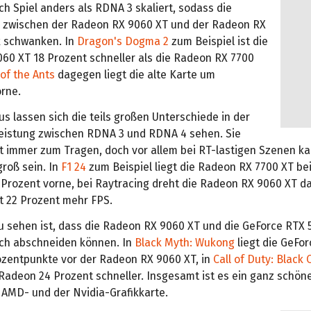
h Spiel anders als RDNA 3 skaliert, sodass die
 zwischen der Radeon RX 9060 XT und der Radeon RX
k schwanken. In
Dragon's Dogma 2
zum Beispiel ist die
60 XT 18 Prozent schneller als die Radeon RX 7700
of the Ants
dagegen liegt die alte Karte um
orne.
s lassen sich die teils großen Unterschiede in der
eistung zwischen RDNA 3 und RDNA 4 sehen. Sie
 immer zum Tragen, doch vor allem bei RT-lastigen Szenen ka
roß sein. In
F1 24
zum Beispiel liegt die Radeon RX 7700 XT bei
 Prozent vorne, bei Raytracing dreht die Radeon RX 9060 XT d
t 22 Prozent mehr FPS.
u sehen ist, dass die Radeon RX 9060 XT und die GeForce RTX 
ich abschneiden können. In
Black Myth: Wukong
liegt die GeFo
rozentpunkte vor der Radeon RX 9060 XT, in
Call of Duty: Black 
Radeon 24 Prozent schneller. Insgesamt ist es ein ganz schöne
 AMD- und der Nvidia-Grafikkarte.