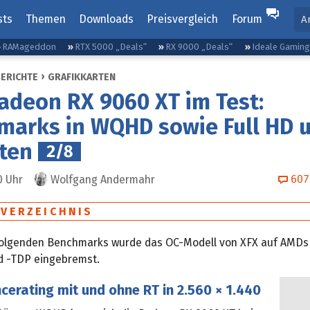
sts
Themen
Downloads
Preisvergleich
Forum
A
RAMageddon
RTX 5000 „Deals“
RX 9000 „Deals“
Ideale Gamin
BERICHTE
GRAFIKKARTEN
deon RX 9060 XT im Test:
arks in WQHD sowie Full HD u
ten
2/8
607
0
Uhr
Wolfgang Andermahr
SVERZEICHNIS
folgenden Benchmarks wurde das OC-Modell von XFX auf AMDs
d -TDP eingebremst.
erating mit und ohne RT in 2.560 × 1.440