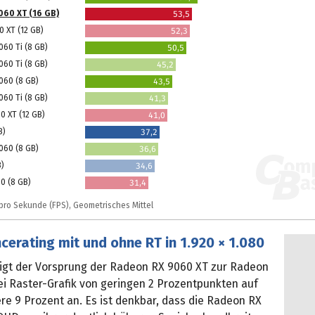
60 XT (16 GB)
53,5
 XT (12 GB)
52,3
060 Ti (8 GB)
50,5
060 Ti (8 GB)
45,2
060 (8 GB)
43,5
060 Ti (8 GB)
41,3
0 XT (12 GB)
41,0
B)
37,2
060 (8 GB)
36,6
B)
34,6
0 (8 GB)
31,4
r pro Sekunde (FPS), Geometrisches Mittel
erating mit und ohne RT in 1.920 × 1.080
teigt der Vorsprung der Radeon RX 9060 XT zur Radeon
ei Raster-Grafik von geringen 2 Prozentpunkten auf
re 9 Prozent an. Es ist denkbar, dass die Radeon RX