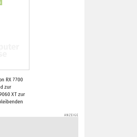
5
on RX 7700
ed zur
 9060 XT zur
hbleibenden