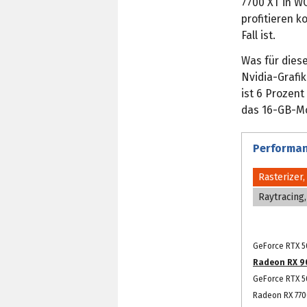
7700 XT in W
profitieren k
Fall ist.
Was für diese
Nvidia-Grafi
ist 6 Prozent
das 16-GB-Mod
Performan
Rasterizer
Raytracing
GeForce RTX 50
Radeon RX 90
GeForce RTX 5
Radeon RX 7700