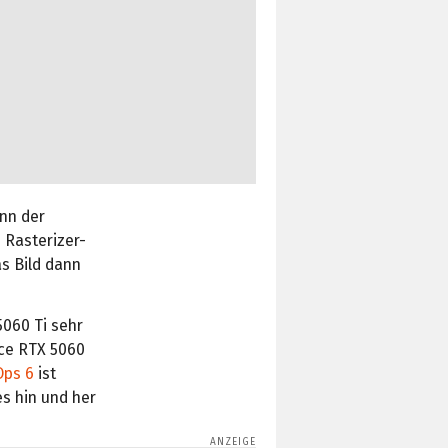
nn der
 Rasterizer-
as Bild dann
5060 Ti sehr
rce RTX 5060
Ops 6
ist
s hin und her