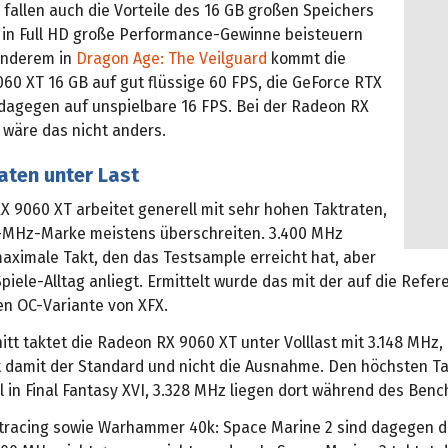
 fallen auch die Vorteile des 16 GB großen Speichers
h in Full HD große Performance-Gewinne beisteuern
anderem in
Dragon Age: The Veilguard
kommt die
60 XT 16 GB auf gut flüssige 60 FPS, die GeForce RTX
 dagegen auf unspielbare 16 FPS. Bei der Radeon RX
 wäre das nicht anders.
aten unter Last
X 9060 XT arbeitet generell mit sehr hohen Taktraten,
0-MHz-Marke meistens überschreiten. 3.400 MHz
aximale Takt, den das Testsample erreicht hat, aber
Spiele-Alltag anliegt. Ermittelt wurde das mit der auf die Refe
n OC-Variante von XFX.
tt taktet die Radeon RX 9060 XT unter Volllast mit 3.148 MHz,
t damit der Standard und nicht die Ausnahme. Den höchsten Ta
 in Final Fantasy XVI, 3.328 MHz liegen dort während des Ben
ytracing sowie Warhammer 40k: Space Marine 2 sind dagegen die