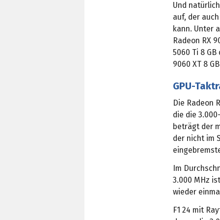
Und natürlich
auf, der auc
kann. Unter 
Radeon RX 90
5060 Ti 8 GB
9060 XT 8 GB
GPU-Taktr
Die Radeon R
die die 3.00
beträgt der m
der nicht im 
eingebremste
Im Durchschni
3.000 MHz is
wieder einmal
F1 24 mit Ra