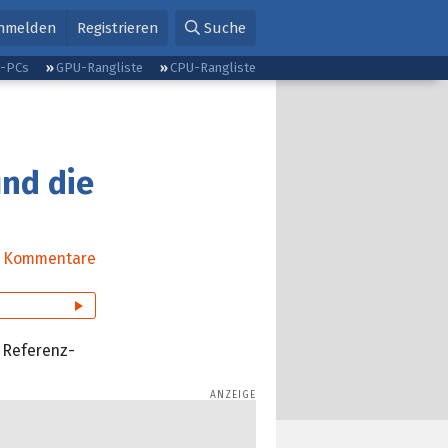
nmelden
Registrieren
Suche
g-PCs
GPU-Rangliste
CPU-Rangliste
nd die
Kommentare
 Referenz-