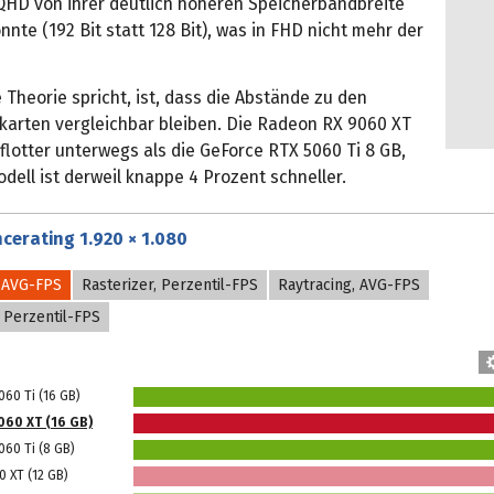
QHD von ihrer deutlich höheren Speicherbandbreite
onnte (192 Bit statt 128 Bit), was in FHD nicht mehr der
 Theorie spricht, ist, dass die Abstände zu den
kkarten vergleichbar bleiben. Die Radeon RX 9060 XT
 flotter unterwegs als die GeForce RTX 5060 Ti 8 GB,
ell ist derweil knappe 4 Prozent schneller.
cerating 1.920 × 1.080
, AVG-FPS
Rasterizer, Perzentil-FPS
Raytracing, AVG-FPS
, Perzentil-FPS
60 Ti (16 GB)
60 XT (16 GB)
060 Ti (8 GB)
 XT (12 GB)