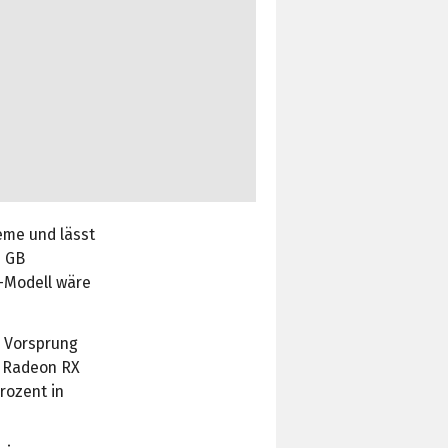
eme und lässt
6 GB
B-Modell wäre
n Vorsprung
r Radeon RX
rozent in