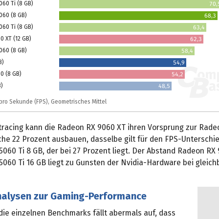
060 Ti (8 GB)
70,
060 (8 GB)
68,3
060 Ti (8 GB)
63,4
0 XT (12 GB)
62,3
060 (8 GB)
58,4
B)
54,9
0 (8 GB)
54,2
B)
48,5
r pro Sekunde (FPS), Geometrisches Mittel
tracing kann die Radeon RX 9060 XT ihren Vorsprung zur Rade
che 22 Prozent ausbauen, dasselbe gilt für den FPS-Unterschi
060 Ti 8 GB, der bei 27 Prozent liegt. Der Abstand Radeon RX
5060 Ti 16 GB liegt zu Gunsten der Nvidia-Hardware bei gleic
nalysen zur Gaming-Performance
 die einzelnen Benchmarks fällt abermals auf, dass