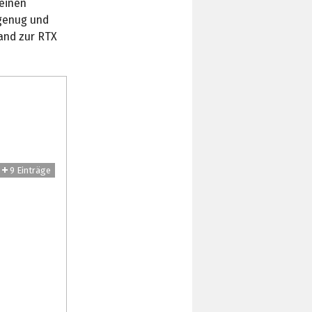
 einen
 genug und
tand zur RTX
9 Einträge