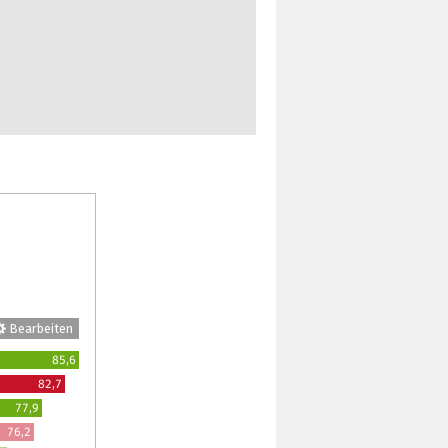
Bearbeiten
85,6
82,7
77,9
76,2