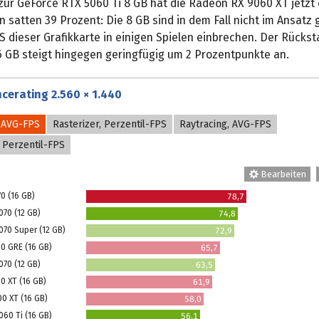
zur GeForce RTX 5060 Ti 8 GB hat die Radeon RX 9060 XT jetzt
 satten 39 Prozent: Die 8 GB sind in dem Fall nicht im Ansatz
S dieser Grafikkarte in einigen Spielen einbrechen. Der Rücks
6 GB steigt hingegen geringfügig um 2 Prozentpunkte an.
cerating 2.560 × 1.440
, AVG-FPS
Rasterizer, Perzentil-FPS
Raytracing, AVG-FPS
, Perzentil-FPS
Bearbeiten
0 (16 GB)
78,7
070 (12 GB)
74,8
070 Super (12 GB)
72,9
0 GRE (16 GB)
65,7
070 (12 GB)
63,5
0 XT (16 GB)
61,9
0 XT (16 GB)
58,0
60 Ti (16 GB)
56,1