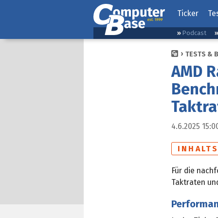
Ticker
Te
Podcast
TESTS & 
AMD Ra
Benchm
Taktra
4.6.2025 15:0
INHALT
Für die nach
Taktraten un
Performanc