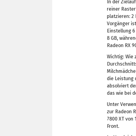
In der Ziela
reiner Raste
platzieren: 2
Vorgänger ist
Einstellung 6
8 GB, während
Radeon RX 90
Wichtig: Wie 
Durchschnitt
Milchmädchen
die Leistung 
absolviert d
das wie bei d
Unter Verwen
zur Radeon R
7800 XT von 1
Front.