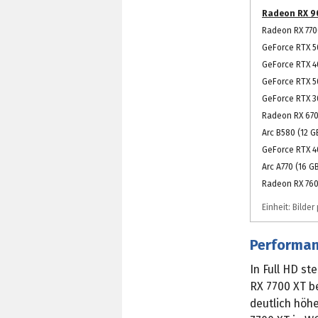
Radeon RX 90
Radeon RX 7700
GeForce RTX 5
GeForce RTX 4
GeForce RTX 5
GeForce RTX 3
Radeon RX 670
Arc B580 (12 G
GeForce RTX 4
Arc A770 (16 G
Radeon RX 760
Einheit: Bilde
Performanc
In Full HD s
RX 7700 XT b
deutlich höhe