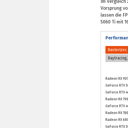
Im Vergleich 
Vorsprung von
lassen die FP
5060 Ti mit 1
Performan
Rasterizer
Raytracing
Radeon RX 907
GeForce RTX 5
GeForce RTX 4
Radeon RX 790
GeForce RTX 4
Radeon RX 780
Radeon RX 680
GeForce RTX 50