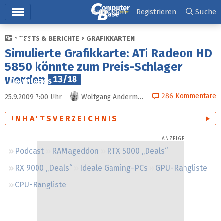
Hauptmenü
Anmelden
Registrieren
Suche
TESTS & BERICHTE
GRAFIKKARTEN
Ticker
Simulierte Grafikkarte: ATi Radeon HD
Tests
5850 könnte zum Preis-Schlager
werden
13/18
Downloads
286
Kommentare
25.9.2009 7:00
Uhr
Wolfgang Andermahr
Preisvergleich
INHALTSVERZEICHNIS
Forum
Podcast
RAMageddon
RTX 5000 „Deals“
RX 9000 „Deals“
Ideale Gaming-PCs
GPU-Rangliste
CPU-Rangliste