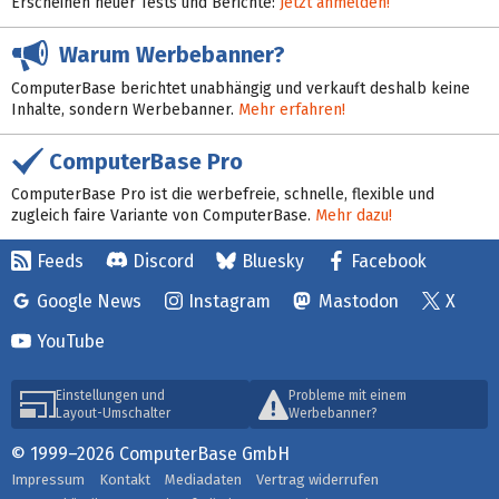
Erscheinen neuer Tests und Berichte:
Jetzt anmelden!
Warum Werbebanner?
ComputerBase berichtet unabhängig und verkauft deshalb keine
Inhalte, sondern Werbebanner.
Mehr erfahren!
ComputerBase Pro
ComputerBase Pro ist die werbefreie, schnelle, flexible und
zugleich faire Variante von ComputerBase.
Mehr dazu!
Feeds
Discord
Bluesky
Facebook
Google News
Instagram
Mastodon
X
YouTube
Einstellungen und
Probleme mit einem
Layout-Umschalter
Werbebanner?
© 1999–2026 ComputerBase GmbH
Impressum
Kontakt
Mediadaten
Vertrag widerrufen