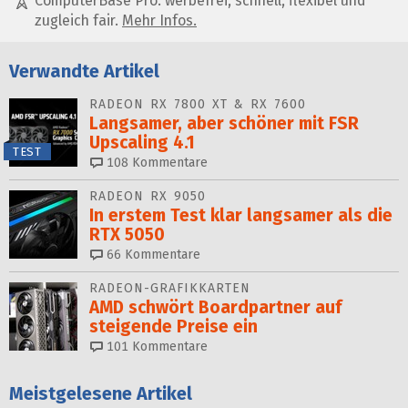
ComputerBase Pro: werbefrei, schnell, flexibel und
zugleich fair.
Mehr Infos.
Verwandte Artikel
RADEON RX 7800 XT & RX 7600
Langsamer, aber schöner mit FSR
Upscaling 4.1
TEST
108
Kommentare
RADEON RX 9050
In erstem Test klar langsamer als die
RTX 5050
66
Kommentare
RADEON-GRAFIKKARTEN
AMD schwört Boardpartner auf
steigende Preise ein
101
Kommentare
Meistgelesene Artikel