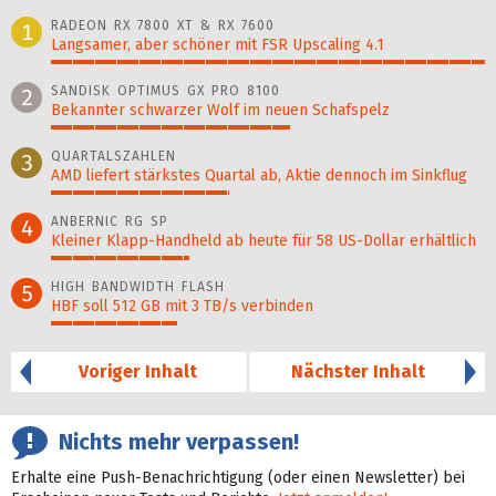
RADEON RX 7800 XT & RX 7600
1
Langsamer, aber schöner mit FSR Upscaling 4.1
100%
SANDISK OPTIMUS GX PRO 8100
2
Bekannter schwarzer Wolf im neuen Schafspelz
55%
QUARTALSZAHLEN
3
AMD liefert stärkstes Quartal ab, Aktie dennoch im Sinkflug
41%
ANBERNIC RG SP
4
Kleiner Klapp-Hand­held ab heute für 58 US-Dollar er­hält­lich
32%
HIGH BANDWIDTH FLASH
5
HBF soll 512 GB mit 3 TB/s verbinden
29%
Voriger Inhalt
Nächster Inhalt
Nichts mehr verpassen!
Erhalte eine Push-Benachrichtigung (oder einen Newsletter) bei