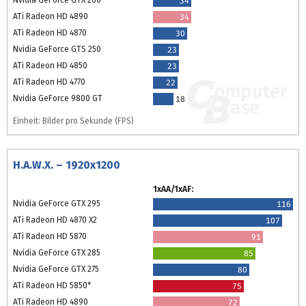
Nvidia GeForce GTX 260
34
ATi Radeon HD 4890
34
ATi Radeon HD 4870
30
Nvidia GeForce GTS 250
23
ATi Radeon HD 4850
23
ATi Radeon HD 4770
22
Nvidia GeForce 9800 GT
18
Einheit: Bilder pro Sekunde (FPS)
H.A.W.X. – 1920x1200
1xAA/1xAF:
Nvidia GeForce GTX 295
116
ATi Radeon HD 4870 X2
107
ATi Radeon HD 5870
91
Nvidia GeForce GTX 285
85
Nvidia GeForce GTX 275
80
ATi Radeon HD 5850*
75
ATi Radeon HD 4890
72