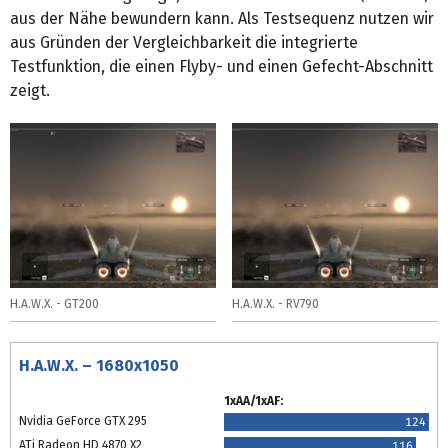
aus der Nähe bewundern kann. Als Testsequenz nutzen wir
aus Gründen der Vergleichbarkeit die integrierte
Testfunktion, die einen Flyby- und einen Gefecht-Abschnitt
zeigt.
H.A.W.X. - GT200
H.A.W.X. - RV790
H.A.W.X. – 1680x1050
1xAA/1xAF:
Nvidia GeForce GTX 295
124
ATi Radeon HD 4870 X2
116