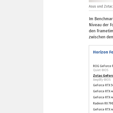
Asus und Zotac
Im Benchmark
Niveau der F
den Frametime
zwischen den 
Horizon Fo
ROG GeForce R
Quiet-BIOS
Zotac GeForc
Amplify-BIOS
GeForce RTX 5
GeForce RTX 4
GeForce RTX 4
Radeon RX 790
GeForce RTX 40