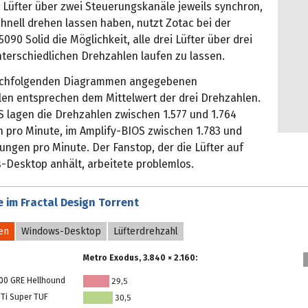
r Lüfter über zwei Steuerungskanäle jeweils synchron,
chnell drehen lassen haben, nutzt Zotac bei der
090 Solid die Möglichkeit, alle drei Lüfter über drei
nterschiedlichen Drehzahlen laufen zu lassen.
nachfolgenden Diagrammen angegebenen
len entsprechen dem Mittelwert der drei Drehzahlen.
S lagen die Drehzahlen zwischen 1.577 und 1.764
pro Minute, im Amplify-BIOS zwischen 1.783 und
ngen pro Minute. Der Fanstop, der die Lüfter auf
Desktop anhält, arbeitete problemlos.
 im Fractal Design Torrent
en
Windows-Desktop
Lüfterdrehzahl
Metro Exodus, 3.840 × 2.160:
00 GRE Hellhound
29,5
 Ti Super TUF
30,5