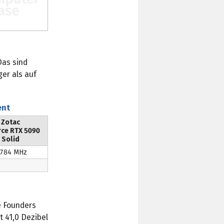
Das sind
ger als auf
ent
Zotac
ce RTX 5090
Solid
.784 MHz
e Founders
t 41,0 Dezibel