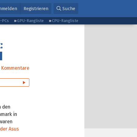
nmelden
Registrieren
Suche
g-PCs
GPU-Rangliste
CPU-Rangliste
:
Kommentare
n den
hmark in
waren
 der Asus