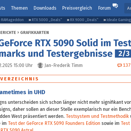
sts
Themen
Downloads
Preisvergleich
Forum
A
RAMageddon
RTX 5000 „Deals“
RX 9000 „Deals“
Ideale Gamin
BERICHTE
GRAFIKKARTEN
GeForce RTX 5090 Solid im Test
marks und Testergebnisse
2/3
137
2.2025 15:00
Uhr
Jan-Frederik Timm
SVERZEICHNIS
rametimes in UHD
ns unterscheiden sich schon länger nicht mehr signifikant vo
igns, daher sollen an dieser Stelle exemplarisch nur ein Benc
idden West präsentiert werden.
Testsystem und Testmethodik
e im
Test der GeForce RTX 5090 Founders Edition
sowie im
Test
RTX 5090 Astral
.