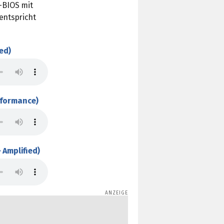
-BIOS mit
entspricht
ed)
rformance)
 Amplified)