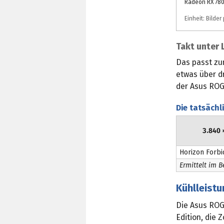
Radeon RX 780
Einheit: Bilde
Takt unter 
Das passt zu
etwas über dr
der Asus ROG 
Die tatsächl
3.840 
Horizon Forb
Ermittelt im 
Kühlleist
Die Asus ROG 
Edition, die 