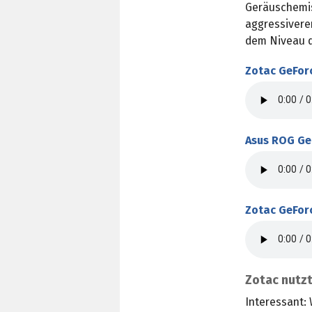
Geräuschemis
aggressivere
dem Niveau d
Zotac GeForc
Asus ROG GeF
Zotac GeForc
Zotac nutzt
Interessant: