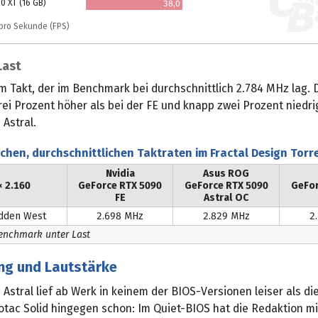
0 XT (16 GB)
38,0
r pro Sekunde (FPS)
Last
m Takt, der im Benchmark bei durchschnittlich 2.784 MHz lag. 
ei Prozent höher als bei der FE und knapp zwei Prozent niedri
Astral.
ichen, durchschnittlichen Taktraten im Fractal Design Torr
Nvidia
Asus ROG
× 2.160
GeForce RTX 5090
GeForce RTX 5090
GeFor
FE
Astral OC
idden West
2.698 MHz
2.829 MHz
2
Benchmark unter Last
ung und Lautstärke
Astral lief ab Werk in keinem der BIOS-Versionen leiser als di
Zotac Solid hingegen schon: Im Quiet-BIOS hat die Redaktion mi