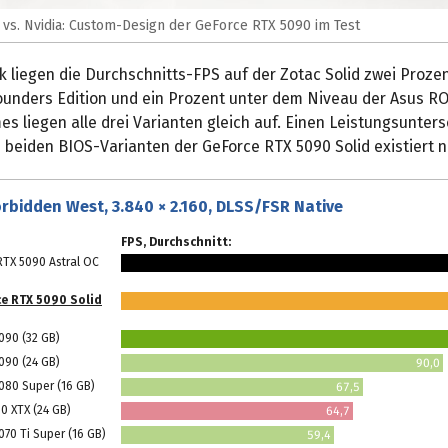
 vs. Nvidia: Custom-Design der GeForce RTX 5090 im Test
 liegen die Durchschnitts-FPS auf der Zotac Solid zwei Proze
ounders Edition und ein Prozent unter dem Niveau der Asus ROG
s liegen alle drei Varianten gleich auf. Einen Leistungsunter
beiden BIOS-Varianten der GeForce RTX 5090 Solid existiert n
rbidden West, 3.840 × 2.160, DLSS/FSR Native
FPS, Durchschnitt:
TX 5090 Astral OC
e RTX 5090 Solid
090 (32 GB)
090 (24 GB)
90,0
080 Super (16 GB)
67,5
0 XTX (24 GB)
64,7
70 Ti Super (16 GB)
59,4