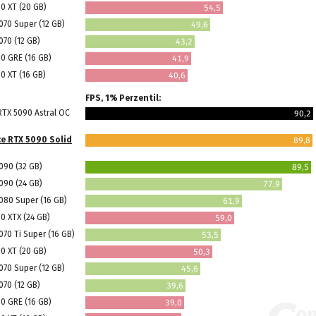
0 XT (20 GB)
54,5
070 Super (12 GB)
49,6
070 (12 GB)
43,2
0 GRE (16 GB)
41,9
0 XT (16 GB)
40,6
FPS, 1% Perzentil:
TX 5090 Astral OC
90,2
e RTX 5090 Solid
89,8
090 (32 GB)
89,5
090 (24 GB)
77,9
080 Super (16 GB)
61,9
0 XTX (24 GB)
59,0
70 Ti Super (16 GB)
53,5
0 XT (20 GB)
50,3
070 Super (12 GB)
45,6
070 (12 GB)
39,6
0 GRE (16 GB)
39,0