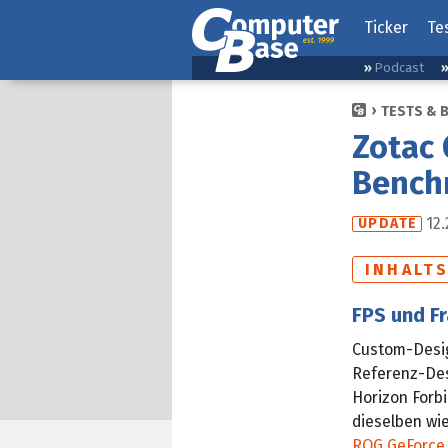
Ticker
Te
Podcast
TESTS & 
Zotac 
Bench
12.
UPDATE
INHALT
FPS und F
Custom-Desig
Referenz-Des
Horizon Forb
dieselben wi
ROG GeForce 