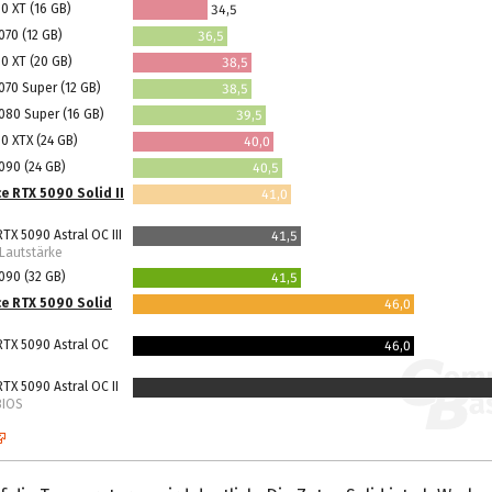
0 XT (16 GB)
34,5
070 (12 GB)
36,5
0 XT (20 GB)
38,5
070 Super (12 GB)
38,5
080 Super (16 GB)
39,5
0 XTX (24 GB)
40,0
090 (24 GB)
40,5
e RTX 5090 Solid II
41,0
X 5090 Astral OC III
41,5
Lautstärke
090 (32 GB)
41,5
e RTX 5090 Solid
46,0
TX 5090 Astral OC
46,0
TX 5090 Astral OC II
BIOS