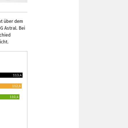
nt über dem
 Astral. Bei
schied
icht.
113,4
112,6
110,4