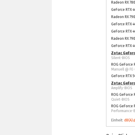
Radeon RX 780
GeForce RTX 4
Radeon RX 790
GeForce RTX 4
GeForce RTX 4
Radeon RX 790
GeForce RTX 4
Zotac GeForc
Silent-BIOS
ROG GeForce RT
Manuell @ FE-
GeForce RTX 5
Zotac GeForc
Amplify-BIOS
ROG GeForce R
Quiet-BIOS
ROG GeForce R
Performance-
Einheit:
dB(A)