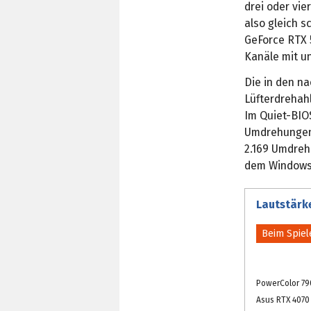
drei oder vie
also gleich s
GeForce RTX 5
Kanäle mit u
Die in den 
Lüfterdrehah
Im Quiet-BIO
Umdrehungen 
2.169 Umdrehu
dem Windows-
Lautstärke
Beim Spiel
PowerColor 79
Asus RTX 4070