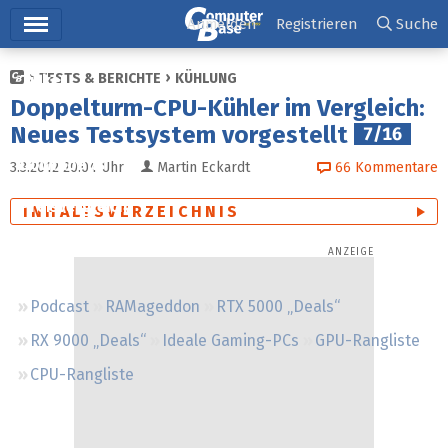
Hauptmenü
Anmelden
Registrieren
Suche
TESTS & BERICHTE
KÜHLUNG
Ticker
Doppelturm-CPU-Kühler im Vergleich:
Tests
Neues Testsystem vorgestellt
7/16
Downloads
3.3.2012 20:04
Uhr
Martin Eckardt
66
Kommentare
Preisvergleich
INHALTSVERZEICHNIS
Forum
Podcast
RAMageddon
RTX 5000 „Deals“
RX 9000 „Deals“
Ideale Gaming-PCs
GPU-Rangliste
CPU-Rangliste