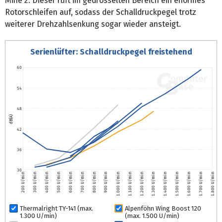
Mine 2. Dieser ruft im gedrosselten Bereich ein enormes
Rotorschleifen auf, sodass der Schalldruckpegel trotz
weiterer Drehzahlsenkung sogar wieder ansteigt.
Serienlüfter: Schalldruckpegel freistehend
60
54
48
dB(A)
42
36
30
200 U/min
300 U/min
400 U/min
500 U/min
600 U/min
700 U/min
800 U/min
900 U/min
1.000 U/min
1.100 U/min
1.200 U/min
1.300 U/min
1.400 U/min
1.500 U/min
1.600 U/min
1.700 U/min
1.800 U/min
Thermalright TY-141 (max.
Alpenföhn Wing Boost 120
1.300 U/min)
(max. 1.500 U/min)