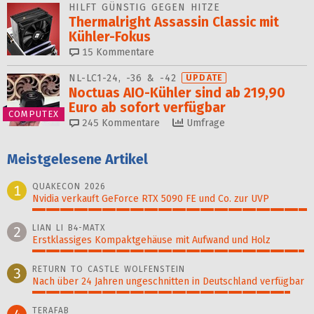
HILFT GÜNSTIG GEGEN HITZE
Thermalright Assassin Classic mit
Kühler-Fokus
15
Kommentare
NL-LC1-24, -36 & -42
UPDATE
Noctuas AIO-Kühler sind ab 219,90
Euro ab sofort verfügbar
COMPUTEX
245
Kommentare
Umfrage
Meistgelesene Artikel
QUAKECON 2026
1
Nvidia verkauft GeForce RTX 5090 FE und Co. zur UVP
100%
LIAN LI B4-MATX
2
Erstklassiges Kompaktgehäuse mit Aufwand und Holz
99%
RETURN TO CASTLE WOLFENSTEIN
3
Nach über 24 Jahren ungeschnitten in Deutschland verfügbar
94%
TERAFAB