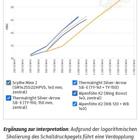
50
45
dB(A)
40
35
30
200 U/min
300 U/min
400 U/min
500 U/min
600 U/min
700 U/min
800 U/min
900 U/min
1.000 U/min
1.100 U/min
1.200 U/min
1.300 U/min
1.400 U/min
1.500 U/min
1.600 U/min
1.700 U/min
Scythe Mine 2
Thermalright Silver-Arrow
(SM1425SL12HPVS, 140 mm,
SB-E (TY-141 + TY-150)
zentral)
Alpenföhn K2 (Wing Boost
Thermalright Silver-Arrow
140, zentral)
SB-E (TY-150, 150 mm,
Alpenföhn K2 (WB 120 + WB
zentral)
140)
Ergänzung zur Interpretation
: Aufgrund der logarithmischen
Skalierung des Schalldruckpegels führt eine Verdopplung