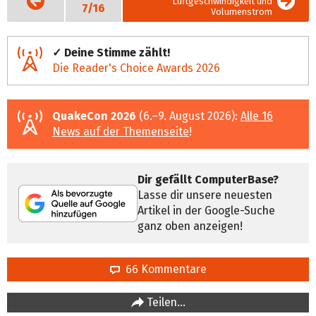
Luftgeschwindigkeit und
Seite
7/16
Volumenstrom
✓ Deine Stimme zählt!
Die Reader's Choice Awards 2026
QuakeCon 2026
(6.–9. August 2026):
Alle 16
News auf der Themenseite
!
Dir gefällt ComputerBase?
Lasse dir unsere neuesten
Artikel in der Google-Suche
ganz oben anzeigen!
66 Kommentare
Teilen…