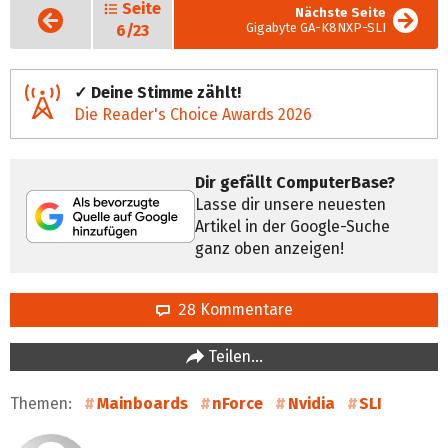
Seite
Vorige
Nächste Seite
Seite
Gigabyte GA-K8NXP-SLI
6/23
✓ Deine Stimme zählt!
Die Reader's Choice Awards 2026
Dir gefällt ComputerBase?
Lasse dir unsere neuesten
Artikel in der Google-Suche
ganz oben anzeigen!
28 Kommentare
Teilen…
Themen:
Mainboards
nForce
Nvidia
SLI