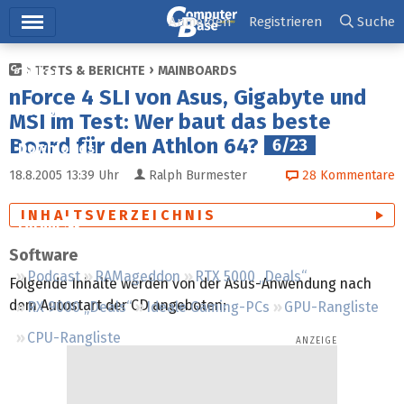
Hauptmenü
Anmelden
Registrieren
Suche
TESTS & BERICHTE
MAINBOARDS
Ticker
nForce 4 SLI von Asus, Gigabyte und
Tests
MSI im Test: Wer baut das beste
Board für den Athlon 64?
6/23
Downloads
18.8.2005 13:39
Uhr
Ralph Burmester
28
Kommentare
Preisvergleich
INHALTSVERZEICHNIS
Forum
Software
Podcast
RAMageddon
RTX 5000 „Deals“
Folgende Inhalte werden von der Asus-Anwendung nach
dem Autostart der CD angeboten:
RX 9000 „Deals“
Ideale Gaming-PCs
GPU-Rangliste
CPU-Rangliste