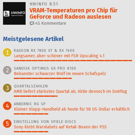
HWINFO 8.51
VRAM-Temperaturen pro Chip für
GeForce und Radeon auslesen
45
Kommentare
Meistgelesene Artikel
RADEON RX 7800 XT & RX 7600
1
Langsamer, aber schöner mit FSR Upscaling 4.1
100%
SANDISK OPTIMUS GX PRO 8100
2
Bekannter schwarzer Wolf im neuen Schafspelz
49%
QUARTALSZAHLEN
3
AMD liefert stärkstes Quartal ab, Aktie dennoch im Sinkflug
37%
ANBERNIC RG SP
4
Kleiner Klapp-Hand­held ab heute für 58 US-Dollar er­hält­lich
29%
EINSTELLUNG VON SPIELE-DISCS
5
Sony klebt Warnlabels auf Retail-Boxen der PS5
29%