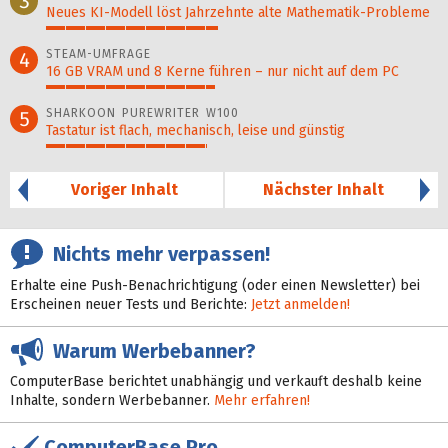
3
Neues KI-Modell löst Jahr­zehn­te alte Ma­thematik-Pro­ble­me
44%
STEAM-UMFRAGE
4
16 GB VRAM und 8 Kerne führen – nur nicht auf dem PC
43%
SHARKOON PUREWRITER W100
5
Tastatur ist flach, mechanisch, leise und günstig
41%
Voriger Inhalt
Nächster Inhalt
Nichts mehr verpassen!
Erhalte eine Push-Benachrichtigung (oder einen Newsletter) bei
Erscheinen neuer Tests und Berichte:
Jetzt anmelden!
Warum Werbebanner?
ComputerBase berichtet unabhängig und verkauft deshalb keine
Inhalte, sondern Werbebanner.
Mehr erfahren!
ComputerBase Pro