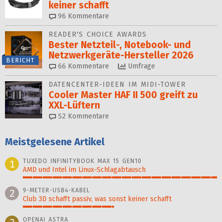
keiner schafft
96
Kommentare
READER'S CHOICE AWARDS
Bester Netzteil-, Notebook- und
Netzwerkgeräte-Hersteller 2026
BERICHT
66
Kommentare
Umfrage
DATENCENTER-IDEEN IM MIDI-TOWER
Cooler Master HAF II 500 greift zu
XXL-Lüftern
52
Kommentare
Meistgelesene Artikel
TUXEDO INFINITYBOOK MAX 15 GEN10
1
AMD und Intel im Linux-Schlagabtausch
100%
9-METER-USB4-KABEL
2
Club 3D schafft passiv, was sonst keiner schafft
47%
OPENAI ASTRA