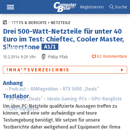
Hauptmenü
Anmelden
Registrieren
Suche
TESTS & BERICHTE
NETZTEILE
Ticker
Drei 500-Watt-Netzteile für unter 40
Tests
Euro im Test: Chieftec, Cooler Master,
Silverstone
A1/1
Downloads
61
Kommentare
15.2.2014 9:20
Uhr
Philip Pfab
Preisvergleich
INHALTSVERZEICHNIS
Forum
Anhang
Podcast
RAMageddon
RTX 5000 „Deals“
Testlabor
RX 9000 „Deals“
Ideale Gaming-PCs
GPU-Rangliste
Um über PC-Netzteile qualifizierte Aussagen treffen zu
CPU-Rangliste
können, wird eine sehr aufwändige und teure
Testumgebung benötigt. Wir setzen für unsere
Testberichte daher weitgehend auf Equipment der Firma