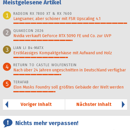
Meistgelesene Artikel
RADEON RX 7800 XT & RX 7600
1
Langsamer, aber schöner mit FSR Upscaling 4.1
100%
QUAKECON 2026
2
Nvidia verkauft GeForce RTX 5090 FE und Co. zur UVP
52%
LIAN LI B4-MATX
3
Erstklassiges Kompaktgehäuse mit Aufwand und Holz
48%
RETURN TO CASTLE WOLFENSTEIN
4
Nach über 24 Jahren ungeschnitten in Deutschland verfügbar
42%
TERAFAB
5
Elon Musks Foundry soll größ­tes Gebäude der Welt werden
37%
Voriger Inhalt
Nächster Inhalt
Nichts mehr verpassen!