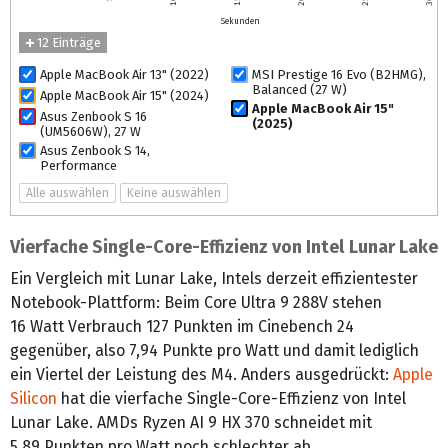
Sekunden
12 Einträge
Apple MacBook Air 13" (2022)
MSI Prestige 16 Evo (B2HMG),
Balanced (27 W)
Apple MacBook Air 15" (2024)
Apple MacBook Air 15"
Asus Zenbook S 16
(2025)
(UM5606W), 27 W
Asus Zenbook S 14,
Performance
Alle auswählen
Keine auswählen
Vierfache Single-Core-Effizienz von Intel Lunar Lake
Ein Vergleich mit Lunar Lake, Intels derzeit effizientester
Notebook-Plattform: Beim Core Ultra 9 288V stehen
16 Watt Verbrauch 127 Punkten im Cinebench 24
gegenüber, also 7,94 Punkte pro Watt und damit lediglich
ein Viertel der Leistung des M4. Anders ausgedrückt:
Apple
Silicon
hat die vierfache Single-Core-Effizienz von Intel
Lunar Lake. AMDs Ryzen AI 9 HX 370 schneidet mit
5,89 Punkten pro Watt noch schlechter ab.