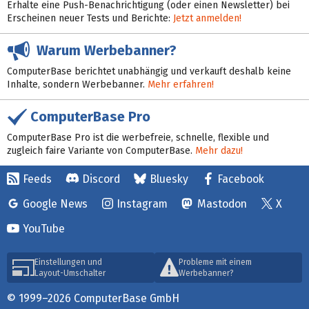
Erhalte eine Push-Benachrichtigung (oder einen Newsletter) bei
Erscheinen neuer Tests und Berichte:
Jetzt anmelden!
Warum Werbebanner?
ComputerBase berichtet unabhängig und verkauft deshalb keine
Inhalte, sondern Werbebanner.
Mehr erfahren!
ComputerBase Pro
ComputerBase Pro ist die werbefreie, schnelle, flexible und
zugleich faire Variante von ComputerBase.
Mehr dazu!
Feeds
Discord
Bluesky
Facebook
Google News
Instagram
Mastodon
X
YouTube
Einstellungen und
Probleme mit einem
Layout-Umschalter
Werbebanner?
© 1999–2026 ComputerBase GmbH