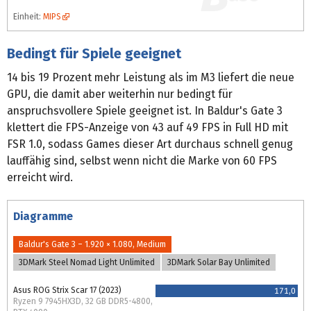
Einheit:
MIPS
Bedingt für Spiele geeignet
14 bis 19 Prozent mehr Leistung als im M3 liefert die neue
GPU, die damit aber weiterhin nur bedingt für
anspruchsvollere Spiele geeignet ist. In Baldur's Gate 3
klettert die FPS-Anzeige von 43 auf 49 FPS in Full HD mit
FSR 1.0, sodass Games dieser Art durchaus schnell genug
lauffähig sind, selbst wenn nicht die Marke von 60 FPS
erreicht wird.
Diagramme
Baldur's Gate 3 – 1.920 × 1.080, Medium
3DMark Steel Nomad Light Unlimited
3DMark Solar Bay Unlimited
Asus ROG Strix Scar 17 (2023)
171,0
Ryzen 9 7945HX3D, 32 GB DDR5-4800,