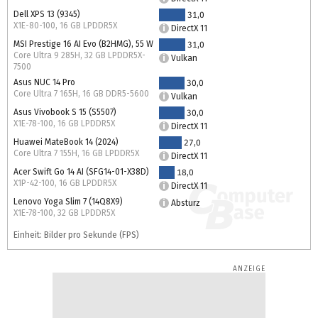
Dell XPS 13 (9345)
31,0
X1E-80-100, 16 GB LPDDR5X
DirectX 11
MSI Prestige 16 AI Evo (B2HMG), 55 W
31,0
Core Ultra 9 285H, 32 GB LPDDR5X-
Vulkan
7500
Asus NUC 14 Pro
30,0
Core Ultra 7 165H, 16 GB DDR5-5600
Vulkan
Asus Vivobook S 15 (S5507)
30,0
X1E-78-100, 16 GB LPDDR5X
DirectX 11
Huawei MateBook 14 (2024)
27,0
Core Ultra 7 155H, 16 GB LPDDR5X
DirectX 11
Acer Swift Go 14 AI (SFG14-01-X38D)
18,0
X1P-42-100, 16 GB LPDDR5X
DirectX 11
Lenovo Yoga Slim 7 (14Q8X9)
Absturz
X1E-78-100, 32 GB LPDDR5X
Einheit: Bilder pro Sekunde (FPS)