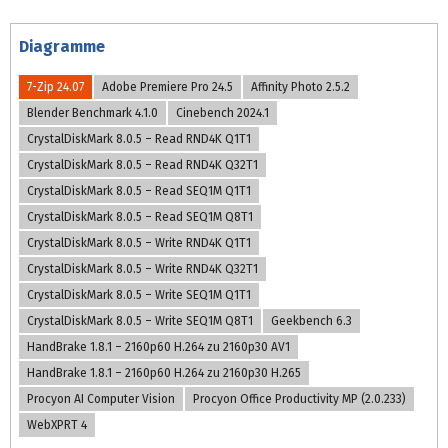
Diagramme
7-Zip 24.07
Adobe Premiere Pro 24.5
Affinity Photo 2.5.2
Blender Benchmark 4.1.0
Cinebench 2024.1
CrystalDiskMark 8.0.5 – Read RND4K Q1T1
CrystalDiskMark 8.0.5 – Read RND4K Q32T1
CrystalDiskMark 8.0.5 – Read SEQ1M Q1T1
CrystalDiskMark 8.0.5 – Read SEQ1M Q8T1
CrystalDiskMark 8.0.5 – Write RND4K Q1T1
CrystalDiskMark 8.0.5 – Write RND4K Q32T1
CrystalDiskMark 8.0.5 – Write SEQ1M Q1T1
CrystalDiskMark 8.0.5 – Write SEQ1M Q8T1
Geekbench 6.3
HandBrake 1.8.1 – 2160p60 H.264 zu 2160p30 AV1
HandBrake 1.8.1 – 2160p60 H.264 zu 2160p30 H.265
Procyon AI Computer Vision
Procyon Office Productivity MP (2.0.233)
WebXPRT 4