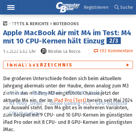
Hauptmenü
Anmelden
Registrieren
Suche
TESTS & BERICHTE
NOTEBOOKS
Ticker
Apple MacBook Air mit M4 im Test: M4
Tests
mit 10 CPU-Kernen hält Einzug
2/3
Downloads
193
Kommentare
1.4.2025 8:00
Uhr
Nicolas La Rocco
Preisvergleich
INHALTSVERZEICHNIS
Forum
Die größeren Unterschiede finden sich beim aktuellem
Jahrgang abermals unter der Haube, denn analog zum M3
zieht in das mit dem M2 eingeführte Chassis jetzt der
Podcast
RAMageddon
RTX 5000 „Deals“
aktuelle M4 ein, der im
iPad Pro (Test)
bereits seit Mai 2024
RX 9000 „Deals“
Ideale Gaming-PCs
GPU-Rangliste
zur Auswahl steht. Den M4 gibt es in mehreren Varianten,
CPU-Rangliste
zum Beispiel mit 9 CPU- und 10 GPU-Kernen im günstigsten
iPad Pro oder mit 8 CPU- und 8 GPU-Kernen im günstigsten
iMac.