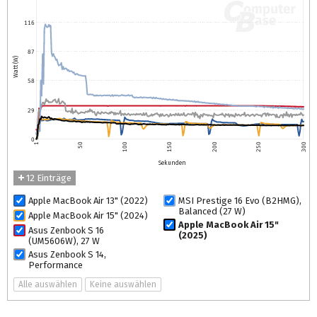
116
87
Watt (W)
58
29
0
1
50
100
150
200
250
300
Sekunden
12 Einträge
Apple MacBook Air 13" (2022)
MSI Prestige 16 Evo (B2HMG),
Balanced (27 W)
Apple MacBook Air 15" (2024)
Apple MacBook Air 15"
Asus Zenbook S 16
(2025)
(UM5606W), 27 W
Asus Zenbook S 14,
Performance
Alle auswählen
Keine auswählen