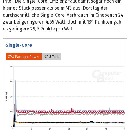
Intel. Die Single-Core-Effizienz fällt damit sogar noch ein
kleines Stück besser als beim M3 aus. Dort lag der
durchschnittliche Single-Core-Verbrauch im Cinebench 24
zwar bei geringeren 4,65 Watt, doch mit 139 Punkten gab
es geringere 29,9 Punkte pro Watt.
Single-Core
CPU Package Power
CPU Takt
80
60
Watt (W)
40
20
0
1
50
100
150
200
250
300