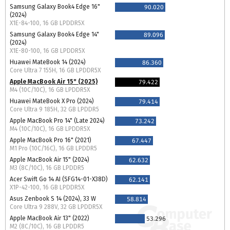
Samsung Galaxy Book4 Edge 16"
90.020
(2024)
X1E-84-100, 16 GB LPDDR5X
Samsung Galaxy Book4 Edge 14"
89.096
(2024)
X1E-80-100, 16 GB LPDDR5X
Huawei MateBook 14 (2024)
86.360
Core Ultra 7 155H, 16 GB LPDDR5X
Apple MacBook Air 15" (2025)
79.422
M4 (10C/10C), 16 GB LPDDR5X
Huawei MateBook X Pro (2024)
79.414
Core Ultra 9 185H, 32 GB LPDDR5
Apple MacBook Pro 14" (Late 2024)
73.242
M4 (10C/10C), 16 GB LPDDR5X
Apple MacBook Pro 16" (2021)
67.447
M1 Pro (10C/16C), 16 GB LPDDR5
Apple MacBook Air 15" (2024)
62.632
M3 (8C/10C), 16 GB LPDDR5
Acer Swift Go 14 AI (SFG14-01-X38D)
62.141
X1P-42-100, 16 GB LPDDR5X
Asus Zenbook S 14 (2024), 33 W
58.814
Core Ultra 9 288V, 32 GB LPDDR5X
Apple MacBook Air 13" (2022)
53.296
M2 (8C/10C), 16 GB LPDDR5