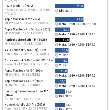
RTX 4090
Razer Blade 14 (2024)
98,0
Ryzen 9 8945HS, 16 GB DDR5-5600,
DirectX 11
RTX 4070
Apple Mac mini (Late 2024)
97,0
M4 Pro (14C/20C), 48 GB LPDDR5X
Metal, 1.920 × 1.080, FSR 1.0
Apple MacBook Pro 14" (Late 2024)
51,0
M4 (10C/10C), 16 GB LPDDR5X
Metal, 1.920 × 1.200, FSR 1.0
Apple MacBook Air 15" (2025)
49,0
M4 (10C/10C), 16 GB LPDDR5X
Metal, 1.920 × 1.200, FSR 1.0
Asus Zenbook S 14 (2024), 33 W
46,0
Core Ultra 9 288V, 32 GB LPDDR5X
Vulkan
Asus Zenbook S 16 (UM5606W), 33 W
45,0
Ryzen AI 9 HX 370, 32 GB LPDDR5X
Vulkan
Apple MacBook Air 15" (2024)
43,0
M3 (8C/10C), 16 GB LPDDR5
Metal, 1.920 × 1.200, FSR 1.0
Apple MacBook Air 13" (2022)
38,0
M2 (8C/10C), 16 GB LPDDR5
Metal, 1.920 × 1.200, FSR 1.0
Samsung Galaxy Book4 Edge 16"
34,0
(2024)
DirectX 11
X1E-84-100, 16 GB LPDDR5X
Huawei MateBook X Pro (2024)
33,0
Core Ultra 9 185H, 32 GB LPDDR5
DirectX 11