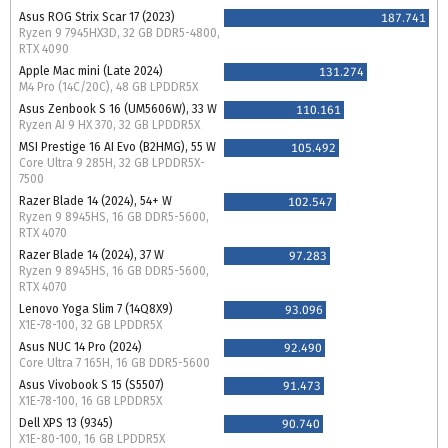
Asus ROG Strix Scar 17 (2023)
187.741
Ryzen 9 7945HX3D, 32 GB DDR5-4800,
RTX 4090
Apple Mac mini (Late 2024)
131.274
M4 Pro (14C/20C), 48 GB LPDDR5X
Asus Zenbook S 16 (UM5606W), 33 W
110.161
Ryzen AI 9 HX 370, 32 GB LPDDR5X
MSI Prestige 16 AI Evo (B2HMG), 55 W
105.492
Core Ultra 9 285H, 32 GB LPDDR5X-
7500
Razer Blade 14 (2024), 54+ W
102.547
Ryzen 9 8945HS, 16 GB DDR5-5600,
RTX 4070
Razer Blade 14 (2024), 37 W
97.283
Ryzen 9 8945HS, 16 GB DDR5-5600,
RTX 4070
Lenovo Yoga Slim 7 (14Q8X9)
93.096
X1E-78-100, 32 GB LPDDR5X
Asus NUC 14 Pro (2024)
92.490
Core Ultra 7 165H, 16 GB DDR5-5600
Asus Vivobook S 15 (S5507)
91.473
X1E-78-100, 16 GB LPDDR5X
Dell XPS 13 (9345)
90.740
X1E-80-100, 16 GB LPDDR5X