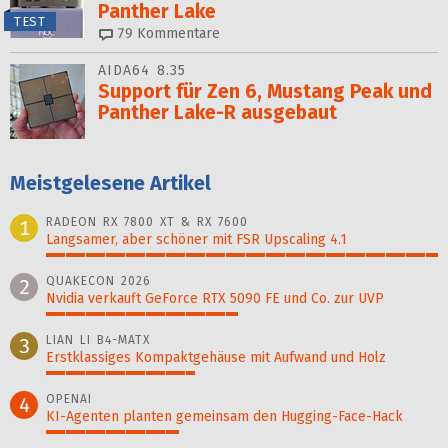
Panther Lake
TEST
79
Kommentare
AIDA64 8.35
Support für Zen 6, Mustang Peak und
Panther Lake-R ausgebaut
Meistgelesene Artikel
RADEON RX 7800 XT & RX 7600
1
Langsamer, aber schöner mit FSR Upscaling 4.1
100%
QUAKECON 2026
2
Nvidia verkauft GeForce RTX 5090 FE und Co. zur UVP
49%
LIAN LI B4-MATX
3
Erstklassiges Kompaktgehäuse mit Aufwand und Holz
38%
OPENAI
4
KI-Agenten planten gemein­sam den Hugging-Face-Hack
34%