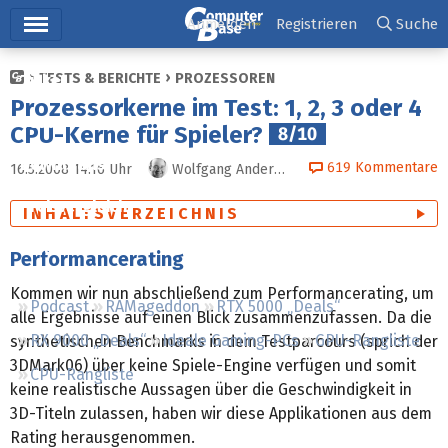
Hauptmenü
Anmelden
Registrieren
Suche
TESTS & BERICHTE
PROZESSOREN
Ticker
Prozessorkerne im Test: 1, 2, 3 oder 4
Tests
CPU-Kerne für Spieler?
8/10
Downloads
619
Kommentare
16.5.2008 14:16
Uhr
Wolfgang Andermahr
Preisvergleich
INHALTSVERZEICHNIS
Forum
Performancerating
Kommen wir nun abschließend zum Performancerating, um
Podcast
RAMageddon
RTX 5000 „Deals“
alle Ergebnisse auf einen Blick zusammenzufassen. Da die
RX 9000 „Deals“
Ideale Gaming-PCs
GPU-Rangliste
synthetischen Benchmarks in dem Testparcours (sprich der
3DMark06) über keine Spiele-Engine verfügen und somit
CPU-Rangliste
keine realistische Aussagen über die Geschwindigkeit in
3D-Titeln zulassen, haben wir diese Applikationen aus dem
Rating herausgenommen.