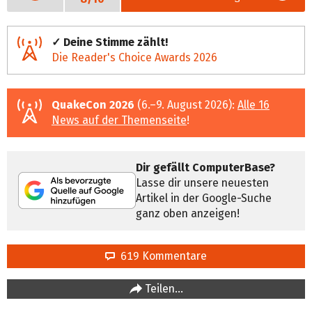
✓ Deine Stimme zählt!
Die Reader's Choice Awards 2026
QuakeCon 2026
(6.–9. August 2026):
Alle 16
News auf der Themenseite
!
Dir gefällt ComputerBase?
Lasse dir unsere neuesten
Artikel in der Google-Suche
ganz oben anzeigen!
619 Kommentare
Teilen…