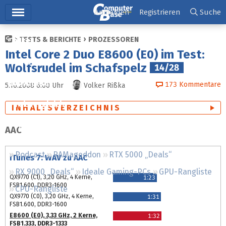
Hauptmenü
Anmelden
Registrieren
Suche
TESTS & BERICHTE
PROZESSOREN
Ticker
Intel Core 2 Duo E8600 (E0) im Test:
Tests
Wolfsrudel im Schafspelz
14/28
Downloads
173
Kommentare
5.10.2008 6:00
Uhr
Volker Rißka
Preisvergleich
INHALTSVERZEICHNIS
Forum
AAC
Podcast
RAMageddon
RTX 5000 „Deals“
iTunes 7: WAV zu AAC
RX 9000 „Deals“
Ideale Gaming-PCs
GPU-Rangliste
QX9770 (C1), 3,20 GHz, 4 Kerne,
1:23
FSB1.600, DDR3-1600
CPU-Rangliste
QX9770 (C0), 3,20 GHz, 4 Kerne,
1:31
FSB1.600, DDR3-1600
E8600 (E0), 3,33 GHz, 2 Kerne,
1:32
FSB1.333, DDR3-1333