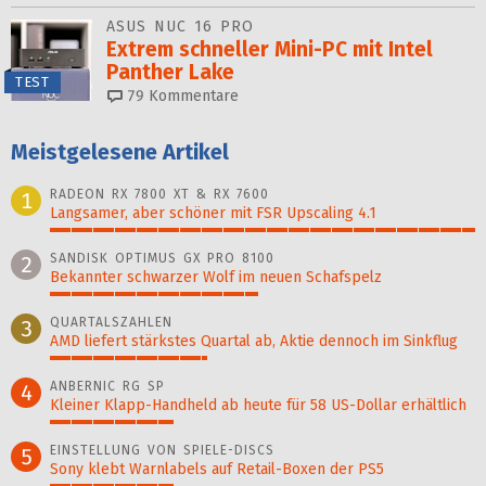
ASUS NUC 16 PRO
Extrem schneller Mini-PC mit Intel
Panther Lake
TEST
79
Kommentare
Meistgelesene Artikel
RADEON RX 7800 XT & RX 7600
1
Langsamer, aber schöner mit FSR Upscaling 4.1
100%
SANDISK OPTIMUS GX PRO 8100
2
Bekannter schwarzer Wolf im neuen Schafspelz
49%
QUARTALSZAHLEN
3
AMD liefert stärkstes Quartal ab, Aktie dennoch im Sinkflug
37%
ANBERNIC RG SP
4
Kleiner Klapp-Hand­held ab heute für 58 US-Dollar er­hält­lich
29%
EINSTELLUNG VON SPIELE-DISCS
5
Sony klebt Warnlabels auf Retail-Boxen der PS5