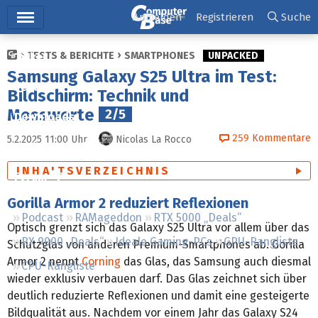
Hauptmenü
Anmelden
Registrieren
Suche
TESTS & BERICHTE
SMARTPHONES
UNPACKED
Ticker
Samsung Galaxy S25 Ultra im Test:
Tests
Bildschirm: Technik und
Messwerte
2/5
Downloads
259
Kommentare
5.2.2025 11:00
Uhr
Nicolas La Rocco
Preisvergleich
INHALTSVERZEICHNIS
Forum
Gorilla Armor 2 reduziert Reflexionen
Podcast
RAMageddon
RTX 5000 „Deals“
Optisch grenzt sich das Galaxy S25 Ultra vor allem über das
RX 9000 „Deals“
Ideale Gaming-PCs
GPU-Rangliste
Schutzglas von anderen Premium-Smartphones ab. Gorilla
Armor 2 nennt
Corning
das Glas, das Samsung auch diesmal
CPU-Rangliste
wieder exklusiv verbauen darf. Das Glas zeichnet sich über
deutlich reduzierte Reflexionen und damit eine gesteigerte
Bildqualität aus. Nachdem vor einem Jahr das Galaxy S24