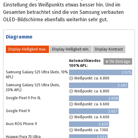
Einstellung des Weißpunkts etwas besser hin. Und im
Gesamten betrachtet sind die von Samsung verbauten
OLED-Bildschirme ebenfalls weiterhin sehr gut.
Diagramme
Display-Helligkeit max.
Display-Helligkeit min.
Display-Kontrast
Automatikmodus
116 Einträge
100% APL:
Samsung Galaxy S25 Ultra (Auto, 10%
2.575
APL)
Weißpunkt: ca. 6.800
Samsung Galaxy S25 Ultra (Auto,
2.407
20% APL)
Weißpunkt: ca. 6.800
Google Pixel 9 Pro XL
2.038
Weißpunkt: ca. 6.600
Google Pixel 9
2.027
Weißpunkt: ca. 6.600
Asus ROG Phone 9
1.635
Weißpunkt: ca. 7.300
Huawei Pura 70 Ultra
1.571