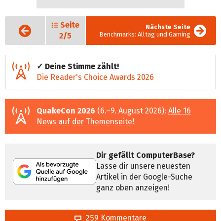
Seite
Vorige
Nächste Seite
Seite
Benchmarks: Alltag und Gaming
2/5
✓ Deine Stimme zählt!
Die Reader's Choice Awards 2026
QuakeCon 2026
(6.–9. August 2026):
Alle 16
News auf der Themenseite
!
Dir gefällt ComputerBase?
Lasse dir unsere neuesten
Artikel in der Google-Suche
ganz oben anzeigen!
259 Kommentare