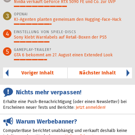
Nvidia verkauft GeForce RTX 5090 FE und Co. zur UVP
45%
OPENAI
3
KI-Agenten planten gemein­sam den Hugging-Face-Hack
32%
EINSTELLUNG VON SPIELE-DISCS
4
Sony klebt Warnlabels auf Retail-Boxen der PS5
30%
GAMEPLAY-TRAILER?
5
GTA 6 bekommt am 27. August einen Extended Look
28%
Voriger Inhalt
Nächster Inhalt
Nichts mehr verpassen!
Erhalte eine Push-Benachrichtigung (oder einen Newsletter) bei
Erscheinen neuer Tests und Berichte:
Jetzt anmelden!
Warum Werbebanner?
ComputerBase berichtet unabhängig und verkauft deshalb keine