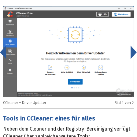
<
CCleaner – Driver Updater
Bild
1
von 2
C
Tools in CCleaner: eines für alles
Neben dem Cleaner und der Registry-Bereinigung verfügt
CCleaner über zahlreiche weitere Tools: