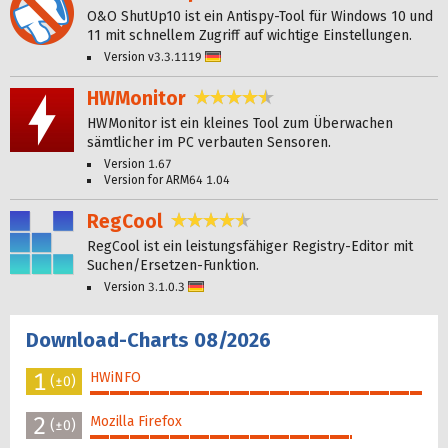
O&O ShutUp10 ist ein Antispy-Tool für Windows 10 und
11 mit schnellem Zugriff auf wichtige Einstellungen.
Version v3.3.1119
Deutsch
HWMonitor
4,6 Sterne
HWMonitor ist ein kleines Tool zum Überwachen
sämtlicher im PC verbauten Sensoren.
Version 1.67
Version for ARM64 1.04
RegCool
4,4 Sterne
RegCool ist ein leistungsfähiger Registry-Editor mit
Suchen/Ersetzen-Funktion.
Version 3.1.0.3
Deutsch
Download-Charts 08/2026
1
HWiNFO
(±0)
100%
2
Mozilla Firefox
(±0)
79%