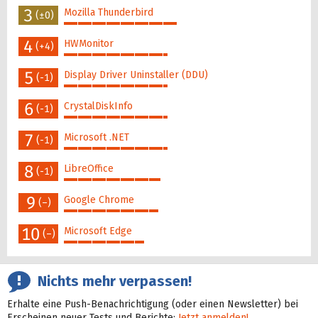
3
Mozilla Thunderbird
(±0)
48%
4
HWMonitor
(+4)
44%
5
Display Driver Uninstaller (DDU)
(-1)
44%
6
CrystalDiskInfo
(-1)
44%
7
Microsoft .NET
(-1)
44%
8
LibreOffice
(-1)
41%
9
Google Chrome
(–)
40%
10
Microsoft Edge
(–)
34%
Nichts mehr verpassen!
Erhalte eine Push-Benachrichtigung (oder einen Newsletter) bei
Erscheinen neuer Tests und Berichte:
Jetzt anmelden!