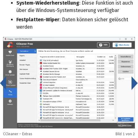
System-Wiederherstellung
: Diese Funktion ist auch
über die Windows-Systemsteuerung verfügbar
Festplatten-Wiper
: Daten können sicher gelöscht
werden
<
CCleaner – Extras
Bild
1
von 2
C