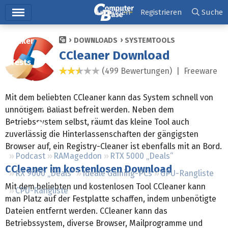
Hauptmenü
Anmelden
Registrieren
Suche
Ticker
DOWNLOADS
SYSTEMTOOLS
CCleaner Download
Tests
(499 Bewertungen) |
Freeware
2,4 Sterne
Downloads
Mit dem beliebten CCleaner kann das System schnell von
Preisvergleich
unnötigem Ballast befreit werden. Neben dem
Betriebssystem selbst, räumt das kleine Tool auch
Forum
zuverlässig die Hinterlassenschaften der gängigsten
Browser auf, ein Registry-Cleaner ist ebenfalls mit an Bord.
Podcast
RAMageddon
RTX 5000 „Deals“
CCleaner im kostenlosen Download
RX 9000 „Deals“
Ideale Gaming-PCs
GPU-Rangliste
Mit dem beliebten und kostenlosen Tool CCleaner kann
CPU-Rangliste
man Platz auf der Festplatte schaffen, indem unbenötigte
Dateien entfernt werden. CCleaner kann das
Betriebssystem, diverse Browser, Mailprogramme und