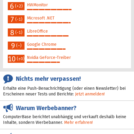
6
HWMonitor
(+2)
45%
7
Microsoft .NET
(-1)
44%
8
LibreOffice
(-1)
42%
9
Google Chrome
(–)
39%
10
Nvidia GeForce-Treiber
(±0)
33%
Nichts mehr verpassen!
Erhalte eine Push-Benachrichtigung (oder einen Newsletter) bei
Erscheinen neuer Tests und Berichte:
Jetzt anmelden!
Warum Werbebanner?
ComputerBase berichtet unabhängig und verkauft deshalb keine
Inhalte, sondern Werbebanner.
Mehr erfahren!