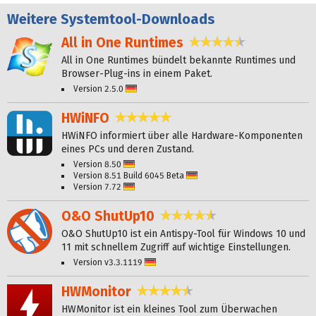
Weitere
Systemtool-Downloads
All in One Runtimes
4,4 Sterne
All in One Runtimes bündelt bekannte Runtimes und
Browser-Plug-ins in einem Paket.
Version 2.5.0
Deutsch
HWiNFO
4,8 Sterne
HWiNFO informiert über alle Hardware-Komponenten
eines PCs und deren Zustand.
Version 8.50
Deutsch
Version 8.51 Build 6045 Beta
Deutsch
Version 7.72
Deutsch
O&O ShutUp10
4,6 Sterne
O&O ShutUp10 ist ein Antispy-Tool für Windows 10 und
11 mit schnellem Zugriff auf wichtige Einstellungen.
Version v3.3.1119
Deutsch
HWMonitor
4,6 Sterne
HWMonitor ist ein kleines Tool zum Überwachen