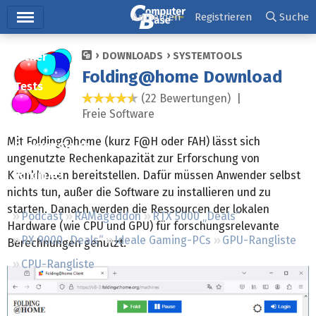
Hauptmenü
Anmelden
Registrieren
Suche
Ticker
DOWNLOADS
SYSTEMTOOLS
Folding@home Download
Tests
(22 Bewertungen) |
4,5 Sterne
Freie Software
Downloads
Mit Folding@home (kurz F@H oder FAH) lässt sich
Preisvergleich
ungenutzte Rechenkapazität zur Erforschung von
Krankheiten bereitstellen. Dafür müssen Anwender selbst
Forum
nichts tun, außer die Software zu installieren und zu
starten. Danach werden die Ressourcen der lokalen
Podcast
RAMageddon
RTX 5000 „Deals“
Hardware (wie CPU und GPU) für forschungsrelevante
RX 9000 „Deals“
Ideale Gaming-PCs
GPU-Rangliste
Berechnungen genutzt.
CPU-Rangliste