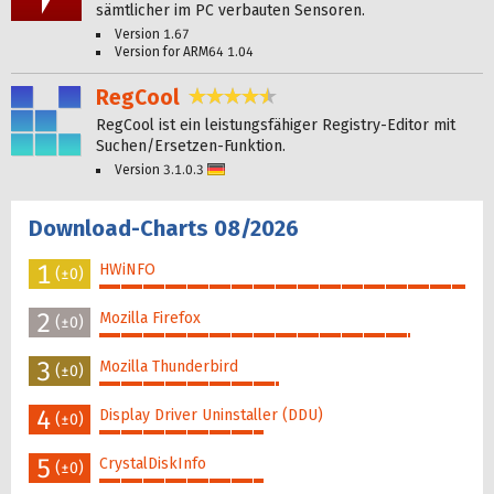
sämtlicher im PC verbauten Sensoren.
Version 1.67
Version for ARM64 1.04
RegCool
4,4 Sterne
RegCool ist ein leistungsfähiger Registry-Editor mit
Suchen/Ersetzen-Funktion.
Version 3.1.0.3
Deutsch
Download-Charts 08/2026
1
HWiNFO
(±0)
100%
2
Mozilla Firefox
(±0)
85%
3
Mozilla Thunderbird
(±0)
49%
4
Display Driver Uninstaller (DDU)
(±0)
45%
5
CrystalDiskInfo
(±0)
45%