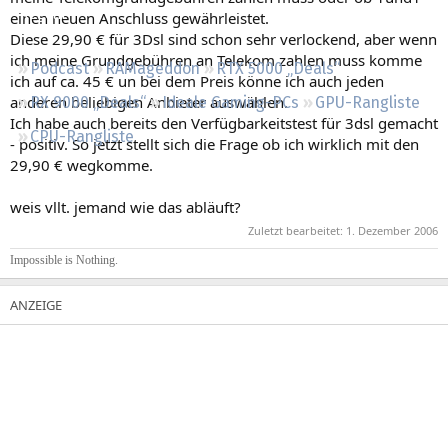
Regeln
einen neuen Anschluss gewährleistet.
Diese 29,90 € für 3Dsl sind schon sehr verlockend, aber wenn
ich meine Grundgebühren an Telekom zahlen muss komme
Podcast
RAMageddon
RTX 5000 „Deals“
ich auf ca. 45 € un bei dem Preis könne ich auch jeden
anderen beliebigen Anbieter auswählen.
RX 9000 „Deals“
Ideale Gaming-PCs
GPU-Rangliste
Ich habe auch bereits den Verfügbarkeitstest für 3dsl gemacht
CPU-Rangliste
- positiv. So jetzt stellt sich die Frage ob ich wirklich mit den
29,90 € wegkomme.
weis vllt. jemand wie das abläuft?
Zuletzt bearbeitet:
1. Dezember 2006
Impossible is Nothing.