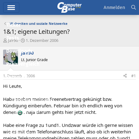
Hauptmenü
Anmelden
Webseiten und soziale Netzwerke
Ticker
1&1; eigene Leitungen?
Tests
E
E
JaY90
1. Dezember 2006
r
r
Downloads
s
s
JaY90
t
t
Lt. Junior Grade
e
e
Preisvergleich
l
l
l
l
1. Dezember 2006
#1
Forum
e
t
r
a
Hi Leute,
Aktuelles
m
Habe soeben meinen Freenetvertrag gekünigt bzw.
Empfohlene Inhalte
Kündigung einberufen. Februar bin ich endlich weg von
Neue Beiträge
denen
. naja darum gehts hier jetzt nicht.
Neueste Aktivitäten
Habe eine Frage zu 1und1. Undzwar würde ich gerne wissen
wie es mit dem Telefonanschluss läuft, also ob ich weiterhin
Leserartikel
meine Telekomgrundgebühren zahlen muss oder ob 1und1