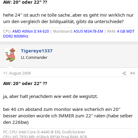
AW: 20" oder 22" ??
hehe 24" ist auch ne tolle sache..aber es geht mir wirklich nur
um den vergleich der bildqualität, gibts da unterschiede?
CPU:
AMD Athlon II X4 620
| Mainboard:
ASUS M3A78-EM
| RAM:
4 GB MDT
DDR2 800MHz
Tigereye1337
Lt. Commander
11. August 2008
#4
AW: 20" oder 22" ??
ja, aber halt jenachdem wie weit de wegsitzt.
bei 40 cm abstand zum monitor wäre sicherlich ein 20"
besser anosten würde ich IMMER zum 22" raten (habe selber
den 226bw)
PC: CPU: Intel Core i5-4440 @ EKL Großclockner
GPU: HD 7850 MB: ASRock B85M Pro4 RAM: 8GB