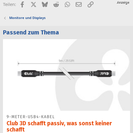
Facebook
X (Twitter)
Bluesky
Reddit
WhatsApp
E-Mail
Link
Teilen:
Monitore und Displays
Passend zum Thema
9-METER-USB4-KABEL
Club 3D schafft passiv, was sonst keiner
schafft