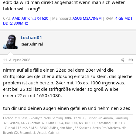
edit: da wird man direkt angemacht wenn man sich weiter
bilden will.. omg!!!
CPU:
AMD Athlon II X4 620
| Mainboard:
ASUS M3A78-EM
| RAM:
4 GB MDT
DDR2 800MHz
tochan01
Rear Admiral
11. August 2008
#9
nimm auf alle fälle einen 22er. bei dem 20er wird die
striftgröße bei gleicher auflösung einfach zu klein. das gleiche
problem ist auch bei z.b. 24er mit 19xx x 1000 irgendwas.
erst bei 26 zoll ist die striftgröße wieder so groß wie bei
einem 22er mit 1650x1080.
tuh dir und deinen augen einen gefallen und nehm nen 22er.
Enthoo 719 Case, Gigabyte Z690 Gaming DDR4, 12700KF, Eisbär Pro Aurora, Samsung
32:9 49zoll, 64GB Corsair 3200Mhz DDR4, HX1500i, NV 3090 FE, Samsung 2TB+1TB
+Curical 1TB m2, S.M.S.L SA300 AMP +John Blue JB3 Spaker + Arctis Pro Wireless, HP
Reverb G2, Steamdeck, Arcade Cabinet.