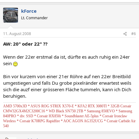
kForce
Lt. Commander
11. August 2008
#6
AW: 20" oder 22" ??
Wenn der 22er erstmal da ist, dürfte es auch ruhig ein 24er
sein
Bin vor kurzem von einer 21er Röhre auf nen 22er Breitbild
umgestiegen und falls Du grobe pixelränder erwartest weils
sich die auzf einer grösseren Fläche tummeln, kann ich Dich
beruhigen.
AMD 5700x3D * ASUS ROG STRIX X570-E * KFA2 RTX 3080TI * 32GB Corsair
CMW32GX4M2C3200C16 * WD Black SN750 2TB * Samsung 850EVO * Samsung
840PRO * div. SSD * Corsair HX850i * Soundblaster AE-5plus * Corsair Ironclaw
Wireless * Corsair K70RPG Rapidfire * AOC AGON AG352UCG * Corsair Carbide Air
540