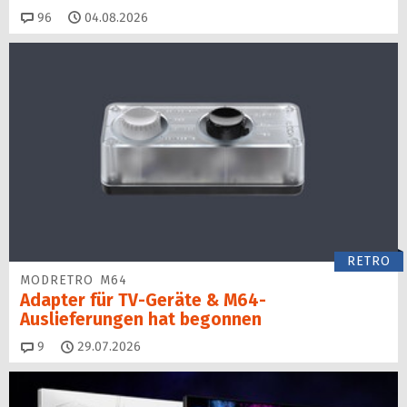
Kommentare
96
04.08.2026
RETRO
MODRETRO M64
Adapter für TV-Geräte & M64-
Auslieferungen hat begon­nen
Kommentare
9
29.07.2026