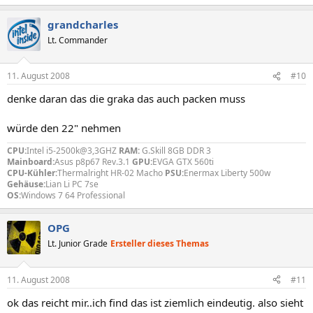
grandcharles
Lt. Commander
11. August 2008
#10
denke daran das die graka das auch packen muss
würde den 22" nehmen
CPU:
Intel i5-2500k@3,3GHZ
RAM:
G.Skill 8GB DDR 3
Mainboard:
Asus p8p67 Rev.3.1
GPU:
EVGA GTX 560ti
CPU-Kühler:
Thermalright HR-02 Macho
PSU:
Enermax Liberty 500w
Gehäuse:
Lian Li PC 7se
OS:
Windows 7 64 Professional
OPG
Lt. Junior Grade
Ersteller dieses Themas
11. August 2008
#11
ok das reicht mir..ich find das ist ziemlich eindeutig. also sieht