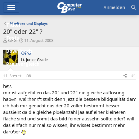
Hauptmenü
Anmelden
Monitore und Displays
Ticker
20" oder 22" ?
Tests
E
E
OPG
11. August 2008
r
r
Downloads
s
s
OPG
t
t
Lt. Junior Grade
e
e
Preisvergleich
l
l
l
l
11. August 2008
#1
Forum
e
t
r
a
hey,
Aktuelles
m
mir ist aufgefallen das 20" und 22" die gleiche auflösung
haben..welcher tft stellt denn jezz die bessere bildqualität dar?
Empfohlene Inhalte
ich hab mir gedacht das der 20 zoller bestimmt besser
Neue Beiträge
aussieht da die gleiche pixelanzahl jaa auf einer kleineren
fläche sind und somit das bild feiner aussehn sollte oder? will
Neueste Aktivitäten
das einfach nur mal so wissen, ihr wisset bestimmt mehr
darüber
Leserartikel