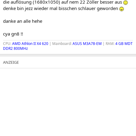
die auflösung (1680x1050) auf nem 22 Zöller besser aus
denke bin jezz wieder mal bisschen schlauer geworden
danke an alle hehe
cya gn8 !!
CPU:
AMD Athlon II X4 620
| Mainboard:
ASUS M3A78-EM
| RAM:
4 GB MDT
DDR2 800MHz