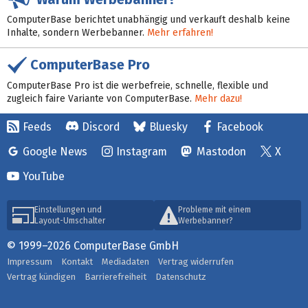
ComputerBase berichtet unabhängig und verkauft deshalb keine
Inhalte, sondern Werbebanner.
Mehr erfahren!
ComputerBase Pro
ComputerBase Pro ist die werbefreie, schnelle, flexible und
zugleich faire Variante von ComputerBase.
Mehr dazu!
Feeds
Discord
Bluesky
Facebook
Google News
Instagram
Mastodon
X
YouTube
Einstellungen und
Probleme mit einem
Layout-Umschalter
Werbebanner?
© 1999–2026 ComputerBase GmbH
Impressum
Kontakt
Mediadaten
Vertrag widerrufen
Vertrag kündigen
Barrierefreiheit
Datenschutz