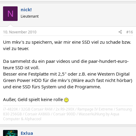
nick!
N
Lieutenant
10. November 2010
#16
Um mkv's zu speichern, wär mir eine SSD viel zu schade bzw.
viel zu teuer.
Da sammelst du ein paar videos und die paar-hundert-euro-
teure SSD ist voll.
Besser eine Festplatte mit 2,5" oder z.B. eine Western Digital
Green Power HDD für die mkv's (Wäre auch fast nicht hörbar)
und eine SSD fürs System und die Programme.
Außer, Geld spielt keine rolle
i7-4820K / 32GB Corsair RAM / 2x R9-290X / Rampage IV Extreme / Samsung
830 256GB / Corsair AX860i / Corsair 900D / Wasserkühlung by Aqua
Computer & Alphacool
Exlua