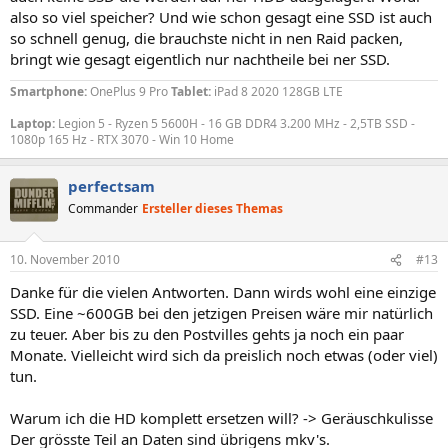
also so viel speicher? Und wie schon gesagt eine SSD ist auch
so schnell genug, die brauchste nicht in nen Raid packen,
bringt wie gesagt eigentlich nur nachtheile bei ner SSD.
Smartphone:
OnePlus 9 Pro
Tablet:
iPad 8 2020 128GB LTE
Laptop:
Legion 5 - Ryzen 5 5600H - 16 GB DDR4 3.200 MHz - 2,5TB SSD -
1080p 165 Hz - RTX 3070 - Win 10 Home
perfectsam
Commander
Ersteller dieses Themas
10. November 2010
#13
Danke für die vielen Antworten. Dann wirds wohl eine einzige
SSD. Eine ~600GB bei den jetzigen Preisen wäre mir natürlich
zu teuer. Aber bis zu den Postvilles gehts ja noch ein paar
Monate. Vielleicht wird sich da preislich noch etwas (oder viel)
tun.
Warum ich die HD komplett ersetzen will? -> Geräuschkulisse
Der grösste Teil an Daten sind übrigens mkv's.