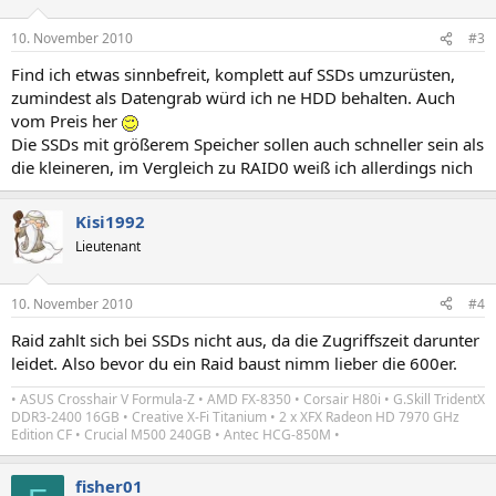
10. November 2010
#3
Find ich etwas sinnbefreit, komplett auf SSDs umzurüsten,
zumindest als Datengrab würd ich ne HDD behalten. Auch
vom Preis her
Die SSDs mit größerem Speicher sollen auch schneller sein als
die kleineren, im Vergleich zu RAID0 weiß ich allerdings nich
Kisi1992
Lieutenant
10. November 2010
#4
Raid zahlt sich bei SSDs nicht aus, da die Zugriffszeit darunter
leidet. Also bevor du ein Raid baust nimm lieber die 600er.
• ASUS Crosshair V Formula-Z • AMD FX-8350 • Corsair H80i • G.Skill TridentX
DDR3-2400 16GB • Creative X-Fi Titanium • 2 x XFX Radeon HD 7970 GHz
Edition CF • Crucial M500 240GB • Antec HCG-850M •
fisher01