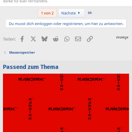
danke für euer Verständnis.
Letzte
1 von 2
Nächste
Du musst dich einloggen oder registrieren, um hier zu antworten.
Facebook
X (Twitter)
Bluesky
Reddit
WhatsApp
E-Mail
Link
Teilen:
Massenspeicher
Passend zum Thema