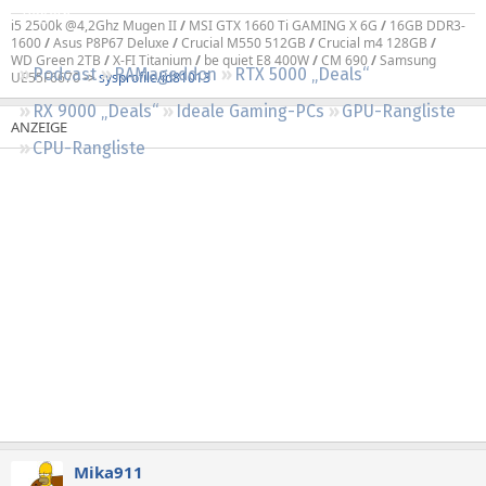
Regeln
i5 2500k @4,2Ghz Mugen II
/
MSI GTX 1660 Ti GAMING X 6G
/
16GB DDR3-
1600
/
Asus P8P67 Deluxe
/
Crucial M550 512GB
/
Crucial m4 128GB
/
WD Green 2TB
/
X-FI Titanium
/
be quiet E8 400W
/
CM 690
/
Samsung
Podcast
RAMageddon
RTX 5000 „Deals“
UE55F6670
->
sysprofile/id81013
RX 9000 „Deals“
Ideale Gaming-PCs
GPU-Rangliste
CPU-Rangliste
Mika911