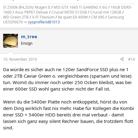
i5 2500k @4,2Ghz Mugen II
/
MSI GTX 1660 Ti GAMING X 6G
/
16GB DDR3-
1600
/
Asus P8P67 Deluxe
/
Crucial M550 512GB
/
Crucial m4 128GB
/
WD Green 2TB
/
X-FI Titanium
/
be quiet E8 400W
/
CM 690
/
Samsung
UE55F6670
->
sysprofile/id81013
m_tree
Ensign
10. November 2010
#14
Da würde es sicher auch ne 120er SandForce SSD plus ne 1
oder 2TB Caviar Green o. vergleichbares (sparsam und leise)
tun. Womit du immer noch unter 250 Ocken bleibst, was bei
einer 600er SSD wohl ganz sicher nicht der Fall ist.
Wenn du die 5400er Platte noch entkoppelst, hörst du von
dem Ding wirklich fast nix mehr. Habe für Kollegen die Kombi
einer SSD + 5400er HDD bereits drei mal verbaut - damit
lassen sich ganz easy silent Rechner bauen, die trotzdem flott
sind.