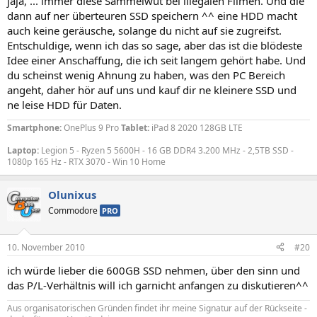
jaja, ... immer diese Sammelwut bei illegalen Filmen. Und die
dann auf ner überteuren SSD speichern ^^ eine HDD macht
auch keine geräusche, solange du nicht auf sie zugreifst.
Entschuldige, wenn ich das so sage, aber das ist die blödeste
Idee einer Anschaffung, die ich seit langem gehört habe. Und
du scheinst wenig Ahnung zu haben, was den PC Bereich
angeht, daher hör auf uns und kauf dir ne kleinere SSD und
ne leise HDD für Daten.
Smartphone:
OnePlus 9 Pro
Tablet:
iPad 8 2020 128GB LTE
Laptop:
Legion 5 - Ryzen 5 5600H - 16 GB DDR4 3.200 MHz - 2,5TB SSD -
1080p 165 Hz - RTX 3070 - Win 10 Home
Olunixus
Commodore
PRO
10. November 2010
#20
ich würde lieber die 600GB SSD nehmen, über den sinn und
das P/L-Verhältnis will ich garnicht anfangen zu diskutieren^^
Aus organisatorischen Gründen findet ihr meine Signatur auf der Rückseite -