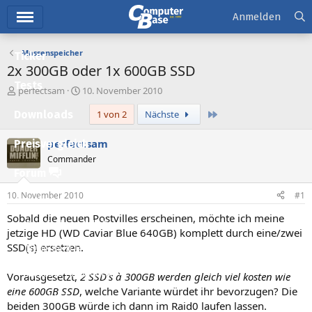
Hauptmenü
Anmelden
Massenspeicher
Ticker
2x 300GB oder 1x 600GB SSD
Tests
E
E
perfectsam
10. November 2010
r
r
Letzte
Downloads
1 von 2
Nächste
s
s
t
t
e
e
perfectsam
Preisvergleich
l
l
Commander
l
l
Forum
e
t
r
a
10. November 2010
#1
Aktuelles
m
Sobald die neuen Postvilles erscheinen, möchte ich meine
Empfohlene Inhalte
jetzige HD (WD Caviar Blue 640GB) komplett durch eine/zwei
SSD(s) ersetzen.
Neue Beiträge
Neueste Aktivitäten
Vorausgesetzt,
2 SSD's à 300GB werden gleich viel kosten wie
eine 600GB SSD
, welche Variante würdet ihr bevorzugen? Die
Leserartikel
beiden 300GB würde ich dann im Raid0 laufen lassen.