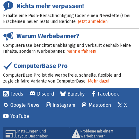
Nichts mehr verpassen!
Erhalte eine Push-Benachrichtigung (oder einen Newsletter) bei
Erscheinen neuer Tests und Berichte:
Jetzt anmelden!
Warum Werbebanner?
ComputerBase berichtet unabhängig und verkauft deshalb keine
Inhalte, sondern Werbebanner.
Mehr erfahren!
ComputerBase Pro
ComputerBase Pro ist die werbefreie, schnelle, flexible und
zugleich faire Variante von ComputerBase.
Mehr dazu!
Feeds
Discord
Bluesky
Facebook
Google News
Instagram
Mastodon
X
YouTube
Einstellungen und
Probleme mit einem
Layout-Umschalter
Werbebanner?