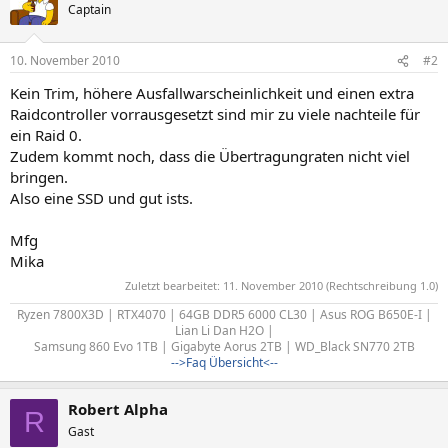
Captain
10. November 2010
#2
Kein Trim, höhere Ausfallwarscheinlichkeit und einen extra
Raidcontroller vorrausgesetzt sind mir zu viele nachteile für
ein Raid 0.
Zudem kommt noch, dass die Übertragungraten nicht viel
bringen.
Also eine SSD und gut ists.
Mfg
Mika
Zuletzt bearbeitet:
11. November 2010
(Rechtschreibung 1.0)
Ryzen 7800X3D | RTX4070 | 64GB DDR5 6000 CL30 | Asus ROG B650E-I |
Lian Li Dan H2O |
Samsung 860 Evo 1TB | Gigabyte Aorus 2TB | WD_Black SN770 2TB
-->Faq Übersicht<--
Robert Alpha
R
Gast