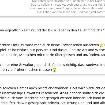
Das Leben kann so schön sein, wenn man in der Nase bo
Das ist vielleicht niveaulos, doch besser als wie gar kein 
Nimm mehr als ein, zwei Finger - das ist dann schon Welt
Das Leben kann so schön sein, und zwar jetzt sofort.
 eigentlich kein Freund der BPJM, aber in den Fällen find ichs 1
echten Einfluss muss man auch keine Erwachsenen aussetzen
P
iel, es ist einfach nur pervers. Und das au übelste Art und Weise
chen pinkeln, Menschen mit Benzin übergiessen und anzünden, Ka
ach nur eine Gewaltorgie und ich finde es richtig, dass soetwas indi
schon viel früher machen müssen
n sollchen Games auch nichts abgewinnen. Dort wird versucht das
h übermässige Gewalt zu kaschieren.
Aber
denoch sollte sich die
lich auch vom Markt selber geregelt werden können. Ich kann mir
erkaufen, da wie gesagt Spielprinzip, Steuerung und und und all