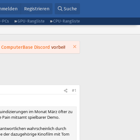
nmelden
Registrieren
Suche
g-PCs
GPU-Rangliste
CPU-Rangliste
m
ComputerBase Discord
vorbei!
#1
euindizierungen im Monat März öfter zu
he Pain mitsamt spielbarer Demo.
antwortlichen wahrscheinlich durch
de der dazugehörige Kinofilm mit Tom