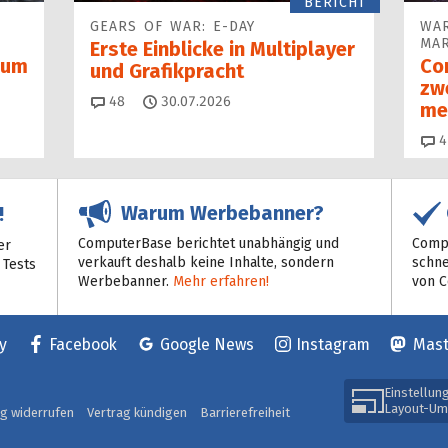
BERICHT
GEARS OF WAR: E-DAY
WAR
MAR
Erste Einblicke in Multiplayer
 zum
Co
und Grafikpracht
zw
Kommentare
48
30.07.2026
me
4
Warum Werbebanner?
!
ComputerBase berichtet unabhängig und
Compu
er
verkauft deshalb keine Inhalte, sondern
schne
 Tests
Werbebanner.
Mehr erfahren!
von 
y
Facebook
Google News
Instagram
Mas
Einstellun
Layout-Um
ag widerrufen
Vertrag kündigen
Barrierefreiheit