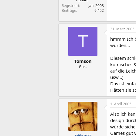
Registriert
Jan. 2003
Beiträge
9.452
31. März 2005
T
hmmm Ich bin
wurden...
Diesem schl
Tomson
komisches Sp
Gast
auf die Lei
usw...)
Das ist einf
Hätten sie 
1. April 2005
Also ich kan
design durc
würde sicher
Games gut v