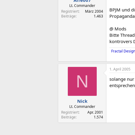
Affe007
Lt. Commander
BPJM und di
Registriert
März 2004
Propaganda)
Beiträge
1.463
@ Mods
Bitte Thread
kontrovers D
Fractal Desig
1. April 2005
N
solange nur 
entsprechen
Nick
Lt. Commander
Registriert
Apr. 2001
Beiträge
1.574