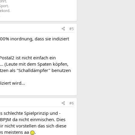
hrt.
Sport.
rekord.
​
#5
00% inordnung, dass sie indiziert
ostal2 ist nicht einfach ein
... (Leute mit dem Spaten köpfen,
tzen als "Schalldämpfer" benutzen
ziert wird...
#6
 schlechte Spielprinzip und -
 BPJM da nicht einmischen. Dies
 nicht vorstellen das sich diese
es meistens aa
.