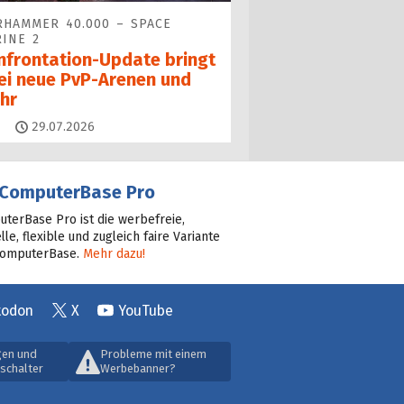
HAMMER 40.000 – SPACE
INE 2
nfrontation-Update bringt
ei neue PvP-Arenen und
hr
Kommentare
29.07.2026
ComputerBase Pro
terBase Pro ist die werbefreie,
lle, flexible und zugleich faire Variante
ComputerBase.
Mehr dazu!
todon
X
YouTube
gen und
Probleme mit einem
schalter
Werbebanner?