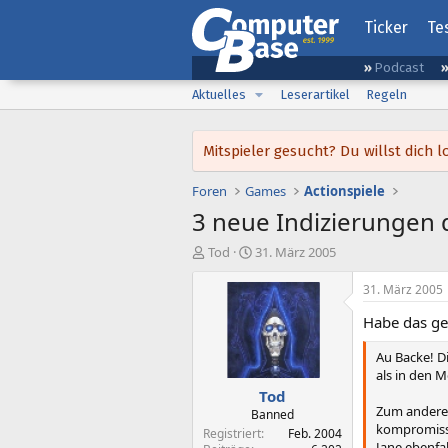
Ticker
Te
Podcast
Aktuelles
Leserartikel
Regeln
Mitspieler gesucht? Du willst dic
Foren
Games
Actionspiele
3 neue Indizierungen 
E
E
Tod
31. März 2005
r
r
s
s
31. März 2005
t
t
Habe das ge
e
e
l
l
Au Backe! D
l
l
als in den 
e
t
Tod
r
a
Zum anderen
m
Banned
kompromissl
Registriert
Feb. 2004
Jane ebenfal