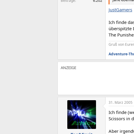
Beiträge
6.202
JustGamers
Ich finde da
überspitzte 
The Punisher
Gruß von Eurem
Adventure-Th
31. März 2005
Ich finde (
Scissors in 
Aber irgendw