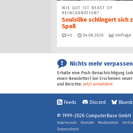
WIE GUT IST BEAST OF
REINCARNATION?
Soulslike schlingert sich
Spaß
Kommentare
45
04.08.2026
Umfrage
Nichts mehr verpassen
Erhalte eine Push-Benachrichtigung (od
einen Newsletter) bei Erscheinen neuer
und Berichte:
Jetzt anmelden!
Feeds
Discord
Bluesk
© 1999–2026 ComputerBase GmbH
Impressum
Kontakt
Mediadaten
Vertr
Datenschutz