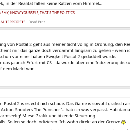
Ok, in der Realität fallen keine Katzen vom Himmel...
EMY, KNOW YOURSELF, THAT'S THE POLITICS
REAL TERRORISTS
- Dead Prez
ung von Postal 2 geht aus meiner Sicht völlig in Ordnung, den Re
scheint mir das ganze doch verdammt langsam zu gehen - wenn ic
hon vor einer halben Ewigkeit Postal 2 gedaddelt wurde.
das ja anch Erfurt mit CS - da wurde über eine Indizierung disku
uf dem Markt war.
 Postal 2 is es echt nich schade. Das Game is sowohl grafisch als
 Action-Shooters The Punisher"...hab ich was verpasst. Hab dam
 armseelig! Miese Grafik und ätzende Steuerung.
olls. Sollen se doch indizieren. Ich wohn direkt an der Grenze