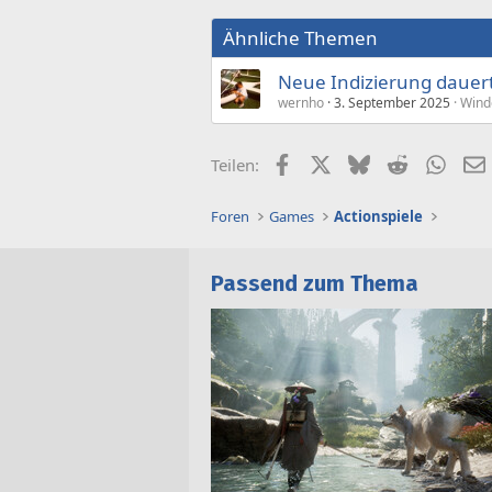
Ähnliche Themen
Neue Indizierung dauer
wernho
3. September 2025
Wind
Facebook
X (Twitter)
Bluesky
Reddit
What
Teilen:
Foren
Games
Actionspiele
Passend zum Thema