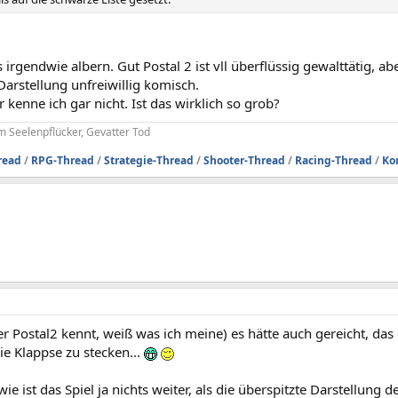
s irgendwie albern. Gut Postal 2 ist vll überflüssig gewalttätig, 
Darstellung unfreiwillig komisch.
 kenne ich gar nicht. Ist das wirklich so grob?
 Seelenpflücker, Gevatter Tod
read
/
RPG-Thread
/
Strategie-Thread
/
Shooter-Thread
/
Racing-Thread
/
Ko
wer Postal2 kennt, weiß was ich meine) es hätte auch gereicht, d
die Klappse zu stecken...
ie ist das Spiel ja nichts weiter, als die überspitzte Darstellung 