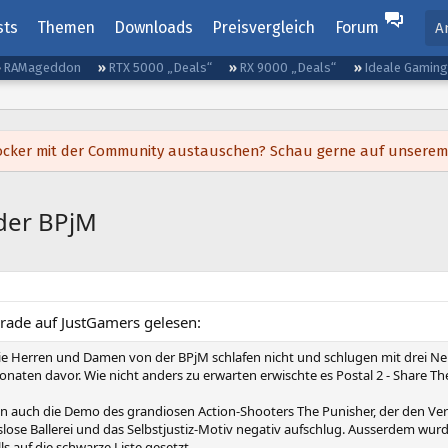
sts
Themen
Downloads
Preisvergleich
Forum
A
RAMageddon
RTX 5000 „Deals“
RX 9000 „Deals“
Ideale Gamin
h locker mit der Community austauschen? Schau gerne auf unsere
der BPjM
rade auf JustGamers gelesen:
ie Herren und Damen von der BPjM schlafen nicht und schlugen mit drei N
Monaten davor. Wie nicht anders zu erwarten erwischte es Postal 2 - Share T
 auch die Demo des grandiosen Action-Shooters The Punisher, der den Ver
ose Ballerei und das Selbstjustiz-Motiv negativ aufschlug. Ausserdem wur
ls auf die schwarze Liste gesetzt.