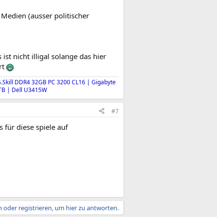
edien (ausser politischer
st nicht illigal solange das hier
rt
 G.Skill DDR4 32GB PC 3200 CL16 |
Gigabyte
TB | Dell U3415W
#7
s für diese spiele auf
 oder registrieren, um hier zu antworten.