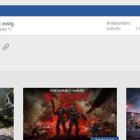
t ewig
Antworten
Aufrufe
1.
ows 11
sApp
E-Mail
Link