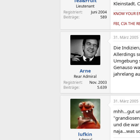
Tea&Fruit
Kleinstadt. 
Lieutenant
Registriert
Juni 2004
KNOW YOUR EN
Beiträge
589
FBI, CIA THE 
31. März 2005
Die Indizier
Allerdings 
Umgebung sc
Genauso war 
Arne
jahrelang a
Rear Admiral
Registriert
Nov. 2003
Beiträge
5.639
31. März 2005
mhh...gut um
"grandiosen
und die war
naja...was s
lufkin
Admiral