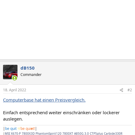
dB150
Commander
18. April 2022
#2
Computerbase hat einen Preisvergleich.
Einfach entsprechend weiter einschränken oder lockerer
auslegen.
|
be quit
≠
be qui
e
t!
|
|
MSI X670-P 7800X3D PhantomSpirit120 7800XT A850G 3.0 CTP5plus Carbide330R