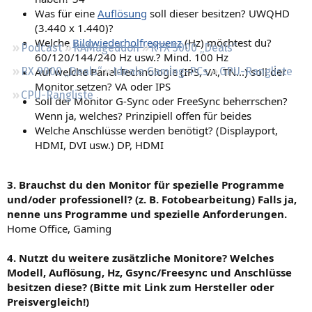
Regeln
Was für eine
Auflösung
soll dieser besitzen? UWQHD
(3.440 x 1.440)?
Welche
Bildwiederholfrequenz
(Hz) möchtest du?
Podcast
RAMageddon
RTX 5000 „Deals“
60/120/144/240 Hz usw.? Mind. 100 Hz
Auf welche Panel-Technologie (IPS, VA, TN...) soll der
RX 9000 „Deals“
Ideale Gaming-PCs
GPU-Rangliste
Monitor setzen? VA oder IPS
CPU-Rangliste
Soll der Monitor G-Sync oder FreeSync beherrschen?
Wenn ja, welches? Prinzipiell offen für beides
Welche Anschlüsse werden benötigt? (Displayport,
HDMI, DVI usw.) DP, HDMI
3. Brauchst du den Monitor für spezielle Programme
und/oder professionell? (z. B. Fotobearbeitung) Falls ja,
nenne uns Programme und spezielle Anforderungen.
Home Office, Gaming
4. Nutzt du weitere zusätzliche Monitore? Welches
Modell, Auflösung, Hz, Gsync/Freesync und Anschlüsse
besitzen diese? (Bitte mit Link zum Hersteller oder
Preisvergleich!)