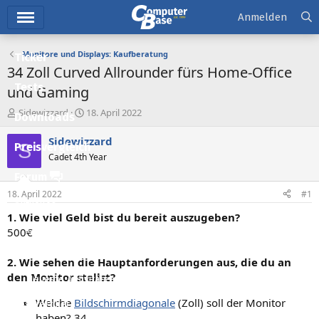
Hauptmenü
Anmelden
Monitore und Displays: Kaufberatung
Ticker
34 Zoll Curved Allrounder fürs Home-Office
Tests
und Gaming
E
E
Sidewizzard
18. April 2022
Downloads
r
r
s
s
Sidewizzard
S
Preisvergleich
t
t
Cadet 4th Year
e
e
l
l
Forum
l
l
18. April 2022
#1
e
t
Aktuelles
r
a
1. Wie viel Geld bist du bereit auszugeben?
m
Empfohlene Inhalte
500€
Neue Beiträge
2. Wie sehen die Hauptanforderungen aus, die du an
den Monitor stellst?
Neueste Aktivitäten
Welche
Bildschirmdiagonale
(Zoll) soll der Monitor
Leserartikel
haben? 34