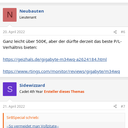
Neubauten
N
Lieutenant
20. April 2022
#6
Ganz leicht über 500€, aber der dürfte derzeit das beste P/L-
Verhältnis bieten:
https://geizhals.de/gigabyte-m34wq-a2624184.html
https://www.rtings.com/monitor/reviews/gigabyte/m34wq
Sidewizzard
S
Cadet 4th Year
Ersteller dieses Themas
21. April 2022
#7
SirBSpecial schrieb:
--So vermeidet man Vollzitate--