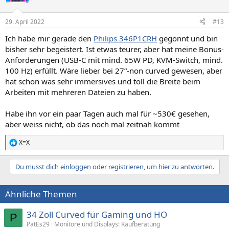
29. April 2022
#13
Ich habe mir gerade den
Philips 346P1CRH
gegönnt und bin
bisher sehr begeistert. Ist etwas teurer, aber hat meine Bonus-
Anforderungen (USB-C mit mind. 65W PD, KVM-Switch, mind.
100 Hz) erfüllt. Wäre lieber bei 27“-non curved gewesen, aber
hat schon was sehr immersives und toll die Breite beim
Arbeiten mit mehreren Dateien zu haben.
Habe ihn vor ein paar Tagen auch mal für ~530€ gesehen,
aber weiss nicht, ob das noch mal zeitnah kommt
X=X
R
e
a
Du musst dich einloggen oder registrieren, um hier zu antworten.
k
t
i
Ähnliche Themen
o
n
e
34 Zoll Curved für Gaming und HO
P
n
PatEs29
Monitore und Displays: Kaufberatung
: