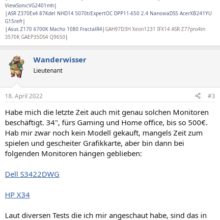
ViewSonicVG2401mh
|
|
ASR Z370Ex4 87Kdel NHD14 5070tiExpertOC
D
PP11-650 2.4
NanoxiaDS5 AcerXB241YU
G15refr
|
|
Asus Z170 6700K
Macho
1080 FractalR4
|
GAH97D3H Xeon1231 IFX14
ASR Z77pro4m
3570K
GAEP35DS4 Q9650
|
Wanderwisser
Lieutenant
18. April 2022
#3
Habe mich die letzte Zeit auch mit genau solchen Monitoren
beschäftigt. 34", fürs Gaming und Home office, bis so 500€.
Hab mir zwar noch kein Modell gekauft, mangels Zeit zum
spielen und gescheiter Grafikkarte, aber bin dann bei
folgenden Monitoren hängen geblieben:
Dell S3422DWG
HP X34
Laut diversen Tests die ich mir angeschaut habe, sind das in