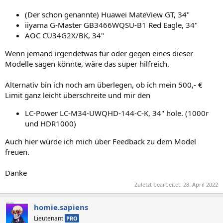
(Der schon genannte) Huawei MateView GT, 34"
iiyama G-Master GB3466WQSU-B1 Red Eagle, 34"
AOC CU34G2X/BK, 34"
Wenn jemand irgendetwas für oder gegen eines dieser
Modelle sagen könnte, wäre das super hilfreich.
Alternativ bin ich noch am überlegen, ob ich mein 500,- €
Limit ganz leicht überschreite und mir den
LC-Power LC-M34-UWQHD-144-C-K, 34" hole. (1000r
und HDR1000)
Auch hier würde ich mich über Feedback zu dem Model
freuen.
Danke
Zuletzt bearbeitet:
28. April 2022
homie.sapiens
Lieutenant
PRO