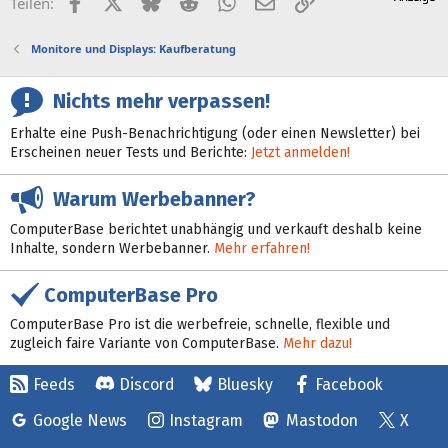
Facebook
X (Twitter)
Bluesky
Reddit
WhatsApp
E-Mail
Link
Teilen:
Monitore und Displays: Kaufberatung
Nichts mehr verpassen!
Erhalte eine Push-Benachrichtigung (oder einen Newsletter) bei
Erscheinen neuer Tests und Berichte:
Jetzt anmelden!
Warum Werbebanner?
ComputerBase berichtet unabhängig und verkauft deshalb keine
Inhalte, sondern Werbebanner.
Mehr erfahren!
ComputerBase Pro
ComputerBase Pro ist die werbefreie, schnelle, flexible und
zugleich faire Variante von ComputerBase.
Mehr dazu!
Feeds
Discord
Bluesky
Facebook
Google News
Instagram
Mastodon
X