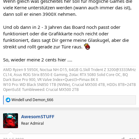
Wenn gleich was gescheites her soll für mögliche Games die
viele Kerne unterstützen werden (wann auch immer das ist),
dann soll er einen 3900X nehmen.
Und ob dann in 2 - 3 Jahren das Board noch passt oder
funktioniert oder die Grafikkarte noch reicht oder
funktioniert, dass sagt Dir gerne meine Glaskugel, aber die
streikt und rollt gerade zur Türe raus.
So, wieder meine 2 cents hier ....
AMD Ryzen 9 5950X, Noctua NH-D15, 64GB G.Skill Trident Z 3200@3333MHz
CL14, Asus ROG Strix B550-E Gaming, Zotac RTX 5080 Solid Core OC, BQ
Dark Base Pro 900, VR Valve Index+Quest3+Pimax 8K X
W10 Pro: WD Black SN850 1TB (NVMe), Crucial MX500 4TB, HDDs 8TB+24TB
OpenSuSE Tumbleweed: Crucial MX500 2TB
Windell
und
Demon_666
R
e
a
AwesomSTUFF
k
t
Rear Admiral
i
o
n