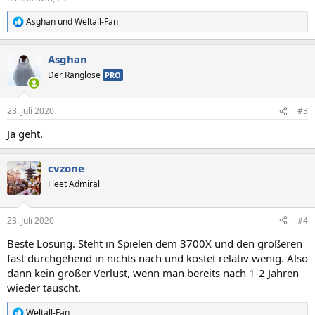
Asghan
und
Weltall-Fan
R
e
a
Asghan
k
t
Der Ranglose
PRO
i
o
n
23. Juli 2020
#3
e
n
Ja geht.
:
cvzone
Fleet Admiral
23. Juli 2020
#4
Beste Lösung. Steht in Spielen dem 3700X und den größeren
fast durchgehend in nichts nach und kostet relativ wenig. Also
dann kein großer Verlust, wenn man bereits nach 1-2 Jahren
wieder tauscht.
Weltall-Fan