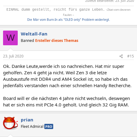
Zuletzt bearbeitet:
23. Juli 2020
EINMAL dumm gestellt, reicht fürs ganze Leben.
~Zitat vom cleveren
Faulen ~
Die Mär vom Burn-In als "OLED only" Problem widerlegt.
Weltall-Fan
W
Banned
Ersteller dieses Themas
23. Juli 2020
#15
Ok. Danke Leute,werde ich so nachreichen. Hat mir super
geholfen. Zen 4 geht ja nicht. Weil Zen 3 die letze
Ausbaustufe mit DDR4 und AM4 Sockel ist, so habe ich das
jedenfalls verstanden nach einer schnellen Handy Recherche.
Board will er die nächsten 4 Jahre nicht wechseln, deswegen
hat er sich eins mit PCIe 4.0 geholt. Und gleich 32 Gig RAM.
prian
Fleet Admiral
PRO