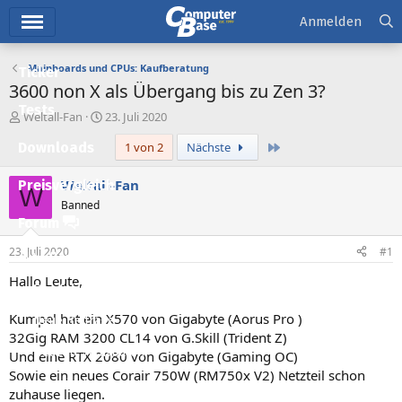
Hauptmenü
Anmelden
Mainboards und CPUs: Kaufberatung
Ticker
3600 non X als Übergang bis zu Zen 3?
Tests
E
E
Weltall-Fan
23. Juli 2020
r
r
Letzte
Downloads
1 von 2
Nächste
s
s
t
t
e
e
Weltall-Fan
Preisvergleich
W
l
l
Banned
l
l
Forum
e
t
r
a
23. Juli 2020
#1
Aktuelles
m
Hallo Leute,
Empfohlene Inhalte
Kumpel hat ein X570 von Gigabyte (Aorus Pro )
Neue Beiträge
32Gig RAM 3200 CL14 von G.Skill (Trident Z)
Neueste Aktivitäten
Und eine RTX 2080 von Gigabyte (Gaming OC)
Sowie ein neues Corair 750W (RM750x V2) Netzteil schon
Leserartikel
zuhause liegen.