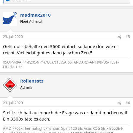
R
e
a
madmax2010
k
t
Fleet Admiral
i
o
n
23. Juli 2020
#5
e
n
Geht gut - behalte den 3600 einfach so lange drin wie er
:
reicht. Vielleicht gibt es dann ja schon Zen 5
X5O!P%@AP[4\PZX54(P^)7CC)7}$EICAR-STANDARD-ANTIVIRUS-TEST-
FILE!$H+H*
Rollensatz
Admiral
23. Juli 2020
#6
Stellt sich halt auch noch die Frage was er damit machen will.
Ein 3300x täte es auch.
AMD 7700x,Thermalright Phantom Spirit 120 SE, Asus ROG Strix B650E-F