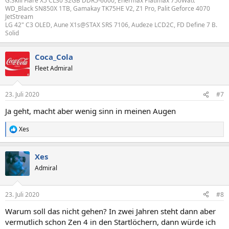
G.Skill Flare X5 CL30 32GB DDR5-6000, Enermax Platimax 750Watt
WD_Black SN850X 1TB, Gamakay TK75HE V2, Z1 Pro, Palit Geforce 4070
JetStream
LG 42" C3 OLED, Aune X1s@STAX SRS 7106, Audeze LCD2C, FD Define 7 B.
Solid
Coca_Cola
Fleet Admiral
23. Juli 2020
#7
Ja geht, macht aber wenig sinn in meinen Augen
Xes
R
e
a
Xes
k
t
Admiral
i
o
n
23. Juli 2020
#8
e
n
Warum soll das nicht gehen? In zwei Jahren steht dann aber
:
vermutlich schon Zen 4 in den Startlöchern, dann würde ich