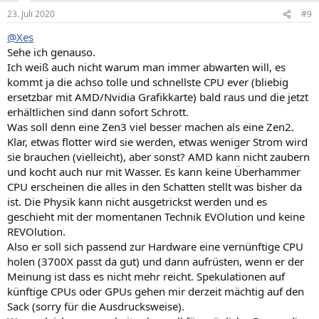
n
23. Juli 2020
#9
e
n
@Xes
:
Sehe ich genauso.
Ich weiß auch nicht warum man immer abwarten will, es
kommt ja die achso tolle und schnellste CPU ever (bliebig
ersetzbar mit AMD/Nvidia Grafikkarte) bald raus und die jetzt
erhältlichen sind dann sofort Schrott.
Was soll denn eine Zen3 viel besser machen als eine Zen2.
Klar, etwas flotter wird sie werden, etwas weniger Strom wird
sie brauchen (vielleicht), aber sonst? AMD kann nicht zaubern
und kocht auch nur mit Wasser. Es kann keine Überhammer
CPU erscheinen die alles in den Schatten stellt was bisher da
ist. Die Physik kann nicht ausgetrickst werden und es
geschieht mit der momentanen Technik EVOlution und keine
REVOlution.
Also er soll sich passend zur Hardware eine vernünftige CPU
holen (3700X passt da gut) und dann aufrüsten, wenn er der
Meinung ist dass es nicht mehr reicht. Spekulationen auf
künftige CPUs oder GPUs gehen mir derzeit mächtig auf den
Sack (sorry für die Ausdrucksweise).