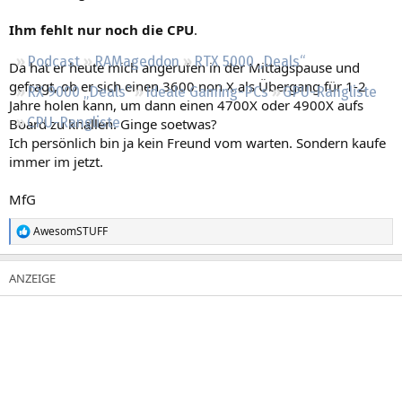
Regeln
Ihm fehlt nur noch die CPU
.
Podcast
RAMageddon
RTX 5000 „Deals“
Da hat er heute mich angerufen in der Mittagspause und
gefragt, ob er sich einen 3600 non X als Übergang für 1-2
RX 9000 „Deals“
Ideale Gaming-PCs
GPU-Rangliste
Jahre holen kann, um dann einen 4700X oder 4900X aufs
CPU-Rangliste
Board zu knallen. Ginge soetwas?
Ich persönlich bin ja kein Freund vom warten. Sondern kaufe
immer im jetzt.
MfG
AwesomSTUFF
R
e
a
k
t
i
o
n
e
n
: