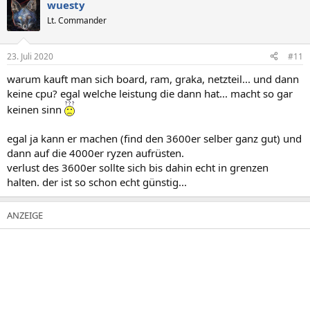
wuesty
k
t
Lt. Commander
i
o
n
23. Juli 2020
#11
e
n
warum kauft man sich board, ram, graka, netzteil... und dann
:
keine cpu? egal welche leistung die dann hat... macht so gar
keinen sinn
egal ja kann er machen (find den 3600er selber ganz gut) und
dann auf die 4000er ryzen aufrüsten.
verlust des 3600er sollte sich bis dahin echt in grenzen
halten. der ist so schon echt günstig...