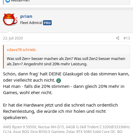
Weltall-Fan
R
e
a
prian
k
t
Fleet Admiral
PRO
i
o
n
23. Juli 2020
#13
e
n
xdave78 schrieb:
:
Was soll Zen+ besser machen als Zen? Was soll Zen2 besser machen
als Zen+? Angedroht sind 20% mehr Leistung.
Schön, dann frag' halt DEINE Glaskugel ob das stimmen kann,
oder vielleicht auch nicht.
Hat man - falls die 20% stimmen - dann gleich 20% mehr in
Games, wohl eher nicht.
Er hat die Hardware jetzt und die schreit nach ordentlich
Rechenleistung, die würde ich mir holen und nicht
spekulieren.
AMD Ryzen 9 5950X, Noctua NH-D15, 64GB G.Skill Trident Z 3200@3333MHz
CL14, Asus ROG Strix B550-E Gaming, Zotac RTX 5080 Solid Core OC, BQ