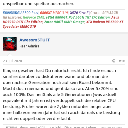
unspielbar und spielbar ausmachen.
5800X3D
@AS500 Plus
|
6800XT
MERC 319
|
X570
Strix E
|
Crucial
RGB
32GB
GK Historie:
GeForce 2MX
,
eVGA 8800GT
,
PoV 560Ti TGT TFC Edition
,
Asus
HD7970 DCII Ghz Edition
,
Zotac 980Ti AMP! Omega
,
XFX Radeon RX 6800 XT
Speedster MERC 319
AwesomSTUFF
Rear Admiral
23. Juli 2020
#18
Klar, so gesehen hast Du natürlich recht. Ich finde es auch
sinnfrei darüber zu diskutieren wann und ob man die
übernächste Generation noch auf sein Board bekommt.
Macht doch niemand und geht da so ran. Aber 5x20% sind
auch 100%. Das heißt als alle 5 Generationen (was aktuell
equivalent mit Jahren ist) verdoppelt sich die relative CPU
Leistung. Früher waren die Zyklen mitunter länger aber
innerhalb von einem Jahr hat sich auch damals die Leistung
nicht verdoppelt oder verdreifacht.
EINMAL dumm gestellt, reicht fürs ganze Leben.
~Zitat vom cleveren