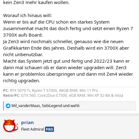
kein Zen3 mehr kaufen wollen.
Worauf ich hinaus will:
Wenn er bis auf die CPU schon ein starkes System
zusammenhat macht das doch fertig und setzt einen Ryzen 7
3700X aufs Board.
Ja Zen3 wird nochmals schneller, genauso wie die neuen
Grafikkarten Ende des Jahres. Deshalb wird ein 3700X aber
nicht unbenutzbar.
Macht das System jetzt gut und fertig und 2022/23 kann er
dann mal schauen ob er dann wieder upgraden will. Zen3
kann er problemlos überspringen und dann mit Zen4 wieder
richtig upgraden.
PC:
RTX 5070 Ti, Ryzen 7 5700X, 48GB RAM. Win 11 Pro
Retro-PC:
GTX 560, Core2Duo E7500, 4GB RAM. Win XP 32-Bit & Vista
Mil_vanderMaas
,
SebiLegend
und
wahli
R
e
a
prian
k
t
Fleet Admiral
PRO
i
o