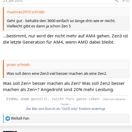
23. Juli 2020
#10
e
n
madmax2010 schrieb:
:
Geht gut - behalte den 3600 einfach so lange drin wie er reicht.
Vielleicht gibt es dann ja schon Zen 5
...bestimmt, nur wird der nicht mehr auf AM4 gehen. Zen3 ist
die letzte Generation für AM4, wenn AMD dabei bleibt.
prian schrieb:
Was soll denn eine Zen3 viel besser machen als eine Zen2.
Was soll Zen+ besser machen als Zen? Was soll Zen2 besser
machen als Zen+? Angedroht sind 20% mehr Leistung.
EINMAL dumm gestellt, reicht fürs ganze Leben.
~Zitat vom cleveren
Faulen ~
Die Mär vom Burn-In als "OLED only" Problem widerlegt.
Weltall-Fan
R
e
a