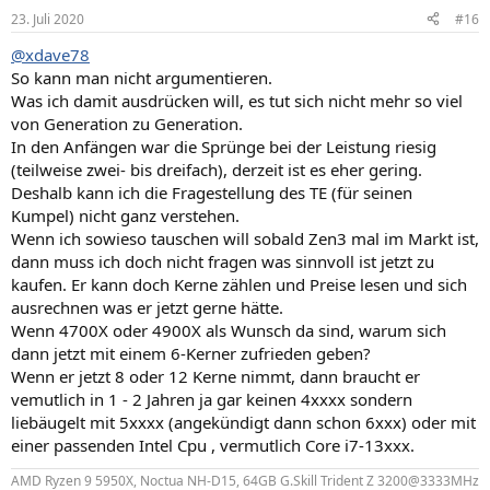
23. Juli 2020
#16
@xdave78
So kann man nicht argumentieren.
Was ich damit ausdrücken will, es tut sich nicht mehr so viel
von Generation zu Generation.
In den Anfängen war die Sprünge bei der Leistung riesig
(teilweise zwei- bis dreifach), derzeit ist es eher gering.
Deshalb kann ich die Fragestellung des TE (für seinen
Kumpel) nicht ganz verstehen.
Wenn ich sowieso tauschen will sobald Zen3 mal im Markt ist,
dann muss ich doch nicht fragen was sinnvoll ist jetzt zu
kaufen. Er kann doch Kerne zählen und Preise lesen und sich
ausrechnen was er jetzt gerne hätte.
Wenn 4700X oder 4900X als Wunsch da sind, warum sich
dann jetzt mit einem 6-Kerner zufrieden geben?
Wenn er jetzt 8 oder 12 Kerne nimmt, dann braucht er
vemutlich in 1 - 2 Jahren ja gar keinen 4xxxx sondern
liebäugelt mit 5xxxx (angekündigt dann schon 6xxx) oder mit
einer passenden Intel Cpu , vermutlich Core i7-13xxx.
AMD Ryzen 9 5950X, Noctua NH-D15, 64GB G.Skill Trident Z 3200@3333MHz