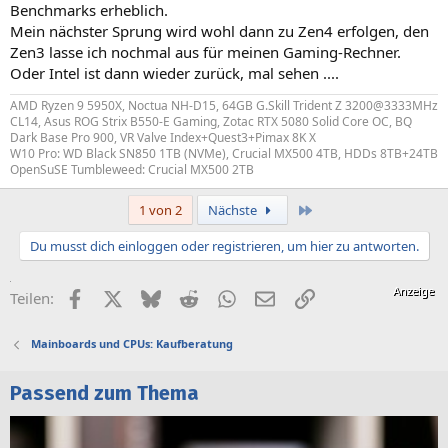
Benchmarks erheblich.
Mein nächster Sprung wird wohl dann zu Zen4 erfolgen, den
Zen3 lasse ich nochmal aus für meinen Gaming-Rechner.
Oder Intel ist dann wieder zurück, mal sehen ....
AMD Ryzen 9 5950X, Noctua NH-D15, 64GB G.Skill Trident Z 3200@3333MHz
CL14, Asus ROG Strix B550-E Gaming, Zotac RTX 5080 Solid Core OC, BQ
Dark Base Pro 900, VR Valve Index+Quest3+Pimax 8K X
W10 Pro: WD Black SN850 1TB (NVMe), Crucial MX500 4TB, HDDs 8TB+24TB
OpenSuSE Tumbleweed: Crucial MX500 2TB
Letzte
1 von 2
Nächste
Du musst dich einloggen oder registrieren, um hier zu antworten.
Facebook
X (Twitter)
Bluesky
Reddit
WhatsApp
E-Mail
Link
Teilen:
Mainboards und CPUs: Kaufberatung
Passend zum Thema