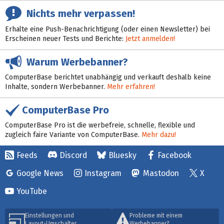
Nichts mehr verpassen!
Erhalte eine Push-Benachrichtigung (oder einen Newsletter) bei
Erscheinen neuer Tests und Berichte:
Jetzt anmelden!
Warum Werbebanner?
ComputerBase berichtet unabhängig und verkauft deshalb keine
Inhalte, sondern Werbebanner.
Mehr erfahren!
ComputerBase Pro
ComputerBase Pro ist die werbefreie, schnelle, flexible und
zugleich faire Variante von ComputerBase.
Mehr dazu!
Feeds
Discord
Bluesky
Facebook
Google News
Instagram
Mastodon
X
YouTube
Einstellungen und
Probleme mit einem
Layout-Umschalter
Werbebanner?