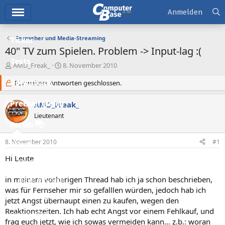
Hauptmenü
Anmelden
Fernseher und Media-Streaming
Ticker
40" TV zum Spielen. Problem -> Input-lag :(
Tests
E
E
AMD_Freak_
8. November 2010
r
r
Downloads
s
Für weitere Antworten geschlossen.
s
t
t
e
e
Preisvergleich
AMD_Freak_
l
l
Lieutenant
l
l
Forum
e
t
r
a
8. November 2010
#1
Aktuelles
m
Hi Leute
Empfohlene Inhalte
in meinem vorherigen Thread hab ich ja schon beschrieben,
Neue Beiträge
was für Fernseher mir so gefalllen würden, jedoch hab ich
Neueste Aktivitäten
jetzt Angst überhaupt einen zu kaufen, wegen den
Reaktionszeiten. Ich hab echt Angst vor einem Fehlkauf, und
Leserartikel
frag euch jetzt, wie ich sowas vermeiden kann... z.b.: woran