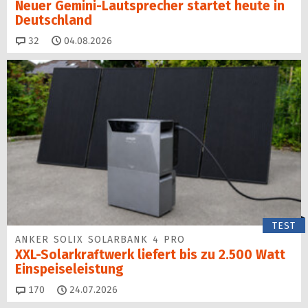
Neuer Gemini-Laut­spre­cher startet heu­te in
Deutschland
Kommentare
32
04.08.2026
TEST
ANKER SOLIX SOLARBANK 4 PRO
XXL-Solarkraftwerk liefert bis zu 2.500 Watt
Einspeise­leistung
Kommentare
170
24.07.2026