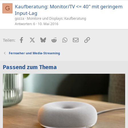
Kaufberatung: Monitor/TV <= 40" mit geringem
G
Input-Lag
gozza
Monitore und Displays: Kaufberatung
Antworten
6
10. Mai 2016
Facebook
X (Twitter)
Bluesky
Reddit
WhatsApp
E-Mail
Link
Teilen:
Fernseher und Media-Streaming
Passend zum Thema