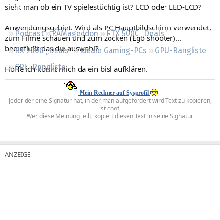
sieht man ob ein TV spielestüchtig ist? LCD oder LED-LCD?
Regeln
Anwendungsgebiet: Wird als PC Hauptbildschirm verwendet,
Podcast
RAMageddon
RTX 5000 „Deals“
zum Filme schauen und zum zocken (Ego shooter)...
beeinflußt das die auswahl?
RX 9000 „Deals“
Ideale Gaming-PCs
GPU-Rangliste
CPU-Rangliste
Hoffe ich könnt mich da ein bisl aufklären.
Mein Rechner auf Sysprofil
Jeder der eine Signatur hat, in der man aufgefordert wird Text zu kopieren,
ist doof.
Wer diese Meinung teilt, kopiert diesen Text in seine Signatur.​