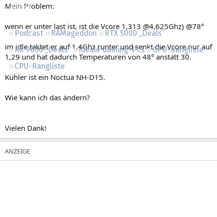
Mein Problem:
Regeln
wenn er unter last ist, ist die Vcore 1,313 @4,625Ghz) @78°
Podcast
RAMageddon
RTX 5000 „Deals“
im idle taktet er auf 1,4Ghz runter und senkt die Vcore nur auf
RX 9000 „Deals“
Ideale Gaming-PCs
GPU-Rangliste
1,29 und hat dadurch Temperaturen von 48° anstatt 30.
CPU-Rangliste
Kühler ist ein Noctua NH-D15.
Wie kann ich das ändern?
Vielen Dank!