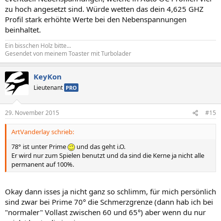
zu hoch angesetzt sind. Würde wetten das dein 4,625 GHZ
Profil stark erhöhte Werte bei den Nebenspannungen
beinhaltet.
Ein bisschen Holz bitte...
Gesendet von meinem Toaster mit Turbolader
KeyKon
Lieutenant
PRO
29. November 2015
#15
ArtVanderlay schrieb:
78° ist unter Prime
und das geht i.O.
Er wird nur zum Spielen benutzt und da sind die Kerne ja nicht alle
permanent auf 100%.
Okay dann isses ja nicht ganz so schlimm, für mich persönlich
sind zwar bei Prime 70° die Schmerzgrenze (dann hab ich bei
"normaler" Vollast zwischen 60 und 65°) aber wenn du nur