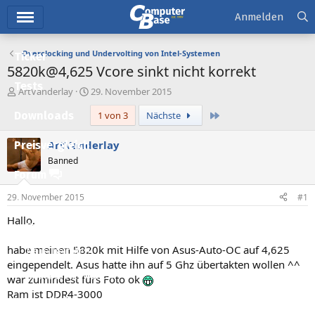
Hauptmenü
Anmelden
Overclocking und Undervolting von Intel-Systemen
Ticker
5820k@4,625 Vcore sinkt nicht korrekt
Tests
E
E
ArtVanderlay
29. November 2015
r
r
Letzte
Downloads
1 von 3
Nächste
s
s
t
t
e
e
ArtVanderlay
Preisvergleich
l
l
Banned
l
l
Forum
e
t
r
a
29. November 2015
#1
Aktuelles
m
Hallo,
Empfohlene Inhalte
habe meinen 5820k mit Hilfe von Asus-Auto-OC auf 4,625
Neue Beiträge
eingependelt. Asus hatte ihn auf 5 Ghz übertakten wollen ^^
Neueste Aktivitäten
war zumindest fürs Foto ok
Ram ist DDR4-3000
Leserartikel