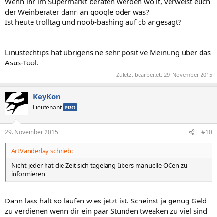
Wenn ihr im Supermarkt beraten werden wollt, verweist euch
der Weinberater dann an google oder was?
That's it! However, you may find you need to re-tweak the voltage,
Ist heute trolltag und noob-bashing auf cb angesagt?
as the fact that it is moving up and down may de-stabalise it. For
example some have found they need to put a little bit extra
because of this, but I am sure you don't want to go much higher
than 1.34!! It sounds like your machine is on 24x7 anyway, but avoid
Linustechtips hat übrigens ne sehr positive Meinung über das
standby states, as OC'd CPUs can sometimes fail to come out of
Asus-Tool.
them properly.
Zuletzt bearbeitet:
29. November 2015
KeyKon
Lieutenant
PRO
29. November 2015
#10
ArtVanderlay schrieb:
Nicht jeder hat die Zeit sich tagelang übers manuelle OCen zu
informieren.
Dann lass halt so laufen wies jetzt ist. Scheinst ja genug Geld
zu verdienen wenn dir ein paar Stunden tweaken zu viel sind