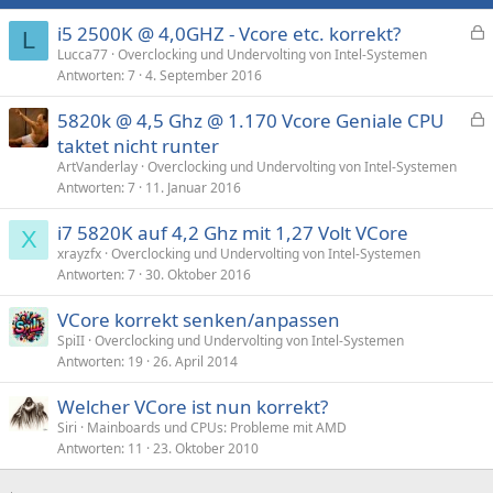
i5 2500K @ 4,0GHZ - Vcore etc. korrekt?
L
e
Lucca77
Overclocking und Undervolting von Intel-Systemen
Antworten
7
4. September 2016
s
p
5820k @ 4,5 Ghz @ 1.170 Vcore Geniale CPU
e
e
taktet nicht runter
r
s
ArtVanderlay
Overclocking und Undervolting von Intel-Systemen
r
p
Antworten
7
11. Januar 2016
t
e
i7 5820K auf 4,2 Ghz mit 1,27 Volt VCore
r
X
xrayzfx
Overclocking und Undervolting von Intel-Systemen
r
Antworten
7
30. Oktober 2016
t
VCore korrekt senken/anpassen
SpiII
Overclocking und Undervolting von Intel-Systemen
Antworten
19
26. April 2014
Welcher VCore ist nun korrekt?
Siri
Mainboards und CPUs: Probleme mit AMD
Antworten
11
23. Oktober 2010