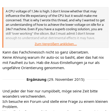
A CPU voltage of 1.34v is high. I don't know whether that may
influence the life expectancy of the CPU but it would make me
concerned. That is why I wrote this thread, and why I wanted to get
an understanding of how to achieve the lower voltage on idle for a
24x7 machine. Even if you have a superb cooling solution, you are
still "over working" the silicon. But I must admit I don't know
enough to understand what detrimental effects it may have.
Zum Vergrößern anklicken....
Adaptive voltage set-up is very easy once you realise the
terminology used in the BIOS is not friendly English and search here
Kann das Fachchinesisch nicht so ganz übersetzen.
to get a translation! Basically all you do is
Keine Ahnung warum ihr auto-oc so basht, aber das hat nix
mit Faulheit zu tun. Hab die Asus-Einstellungen ja nur als
Turn Fully Manual to Disabled. This allows you to use features like
ungefähre Orientierung genommen.
adaptive voltage which are unaccessible otherwise.
Secondly, you go to VCore and set it to Adaptive Voltage. This will
Ergänzung
(
29. November 2015
)
reveal 3 parameters. Offset +/-, Offset CPU voltage, and Turbo
Voltage. I originally misinterpreted the Turbo Voltage as also being
Und jeder der hier nur rumpöbelt, möge seine Zeit bitte
an offset against whatever the MB would normally have output. It
isn't.
woanders verschwenden.
Ich besuche ein Forum und stelle eine Frage zu einem kleinen
So thirdly, put your 1.344V into the Turbo Voltage box....leave the
Problem.
other parameters as they are.