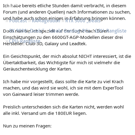
Regeln
Ich habe bereits etliche Stunden damit verbracht, in diesem
Forum (und anderen Quellen) nach Informationen zu suchen,
und habe auch schon einiges in Erfahrung bringen können.
Podcast
RAMageddon
RTX 5000 „Deals“
Doch nun bin ich speziell auf der Suche nach Euren
RX 9000 „Deals“
Ideale Gaming-PCs
GPU-Rangliste
Einschätzungen zu den 6600GT-AGP-Modellen dieser drei
CPU-Rangliste
Hersteller: Club-3D, Galaxy und Leadtek.
Ein Gesichtspunkt, der mich absolut NICHT interessiert, ist die
Übertaktbarkeit, das Wichtigste für mich ist vielmehr die
Geräuschentwicklung der Karten.
Ich habe mir vorgestellt, dass sollte die Karte zu viel Krach
machen, und das wird sie wohl, ich sie mit dem ExperTool
von Gainward leiser trimmen werde.
Preislich unterscheiden sich die Karten nicht, werden wohl
alle inkl. Versand um die 180EUR liegen.
Nun zu meinen Fragen: