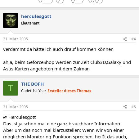
.
\/____/
.
\/_/
...
\/___/
..
\//\/_/
herculesgott
Lieutenant
21. März 2005
#4
verdammt da hätte ich auch drauf kommen können
ahja, beim GeforceShop werden zur Zeit Club3D,Galaxy und
Asus-Karten angeboten mit dem Zalman
THE BOFH
T
Cadet 1st Year
Ersteller dieses Themas
21. März 2005
#5
@ Herculesgott
Das ist ja schon mal eine ganz brauchbare Information.
Aber um das noch mal klarzustellen: Wenn wir von einer
möglichen Monitoring-Funktion sprechen, heißt das auch,