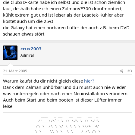
die Club3D-Karte habe ich selbst und die ist schon ziemlich
laut, deshalb habe ich einen ZalmanVF700 draufmontiert,
kühlt extrem gut und ist leiser als der Leadtek-Kühler aber
kostet auch um die 25€!
die Galaxy hat einen hörbaren Lüfter der auch z.B. beim DVD
schauen etwas stört
crux2003
Admiral
21. März 2005
#3
Warum kaufst du dir nicht gleich diese
hier?
Dank dem Zalman unhörbar und du musst auch nie wieder
was runterregeln oder nach einer Neuinstallation verändern.
Auch beim Start und beim booten ist dieser Lüfter immer
leise.
..
___
...
_
.
__
...
__
..
__
...
__
..
_
.
/'___\/\`'_\
.
/\
.
\/\
.
\
.
/\
.
\/'\
/\
.
\__/\
.
\
.
\/
.
\
.
\
.
\_\
.
\\/>
..
</
\
.
\____\\
.
\_\
..
\
.
\____/
.
/\_/\_\