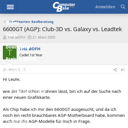
Hauptmenü
Anmelden
Grafikkarten: Kaufberatung
Ticker
6600GT (AGP): Club-3D vs. Galaxy vs. Leadtek
Tests
E
E
THE BOFH
21. März 2005
r
r
Downloads
s
s
THE BOFH
T
t
t
Cadet 1st Year
e
e
Preisvergleich
l
l
l
l
21. März 2005
#1
Forum
e
t
r
a
Hi Leute,
Aktuelles
m
wie der Titel schon erahnen lässt, bin ich auf der Suche nach
Empfohlene Inhalte
einer neuen Grafikkarte.
Neue Beiträge
Als Chip habe ich mir den 6600GT ausgesucht, und da ich
Neueste Aktivitäten
noch ein recht brauchbares AGP-Motherboard habe, kommen
auch nur die AGP-Modelle für mich in Frage.
Leserartikel