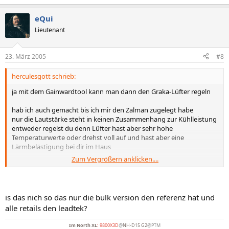
eQui
Lieutenant
23. März 2005
#8
herculesgott schrieb:
ja mit dem Gainwardtool kann man dann den Graka-Lüfter regeln
hab ich auch gemacht bis ich mir den Zalman zugelegt habe
nur die Lautstärke steht in keinen Zusammenhang zur Kühlleistung
entweder regelst du denn Lüfter hast aber sehr hohe
Temperaturwerte oder drehst voll auf und hast aber eine
Lärmbelästigung bei dir im Haus
Zum Vergrößern anklicken....
war bei mir so
aber schau einfach dass du die Leadtek mit dem Lamellenkühler
irgendwo herbekommst
is das nich so das nur die bulk version den referenz hat und
!aufpassen keinen Nvidia-Referenzlüfter!
alle retails den leadtek?
Im
North XL
:
9800X3D
@
NH-D15 G2
@PTM