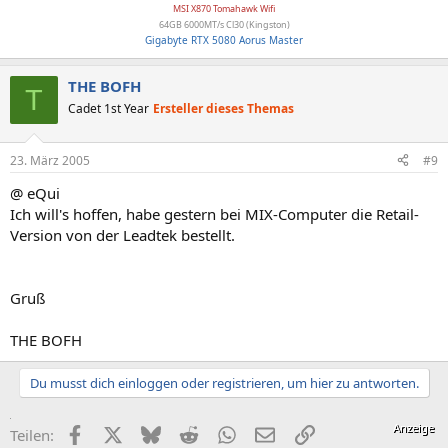
MSI X870 Tomahawk Wifi
64GB 6000MT/s Cl30 (Kingston)
Gigabyte RTX 5080 Aorus Master
THE BOFH
T
Cadet 1st Year
Ersteller dieses Themas
23. März 2005
#9
@ eQui
Ich will's hoffen, habe gestern bei MIX-Computer die Retail-
Version von der Leadtek bestellt.
Gruß
THE BOFH
Du musst dich einloggen oder registrieren, um hier zu antworten.
Facebook
X (Twitter)
Bluesky
Reddit
WhatsApp
E-Mail
Link
Teilen: