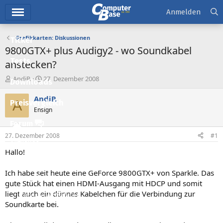
Hauptmenü
Anmelden
Grafikkarten: Diskussionen
Ticker
9800GTX+ plus Audigy2 - wo Soundkabel
Tests
anstecken?
E
E
AndiP.
27. Dezember 2008
Downloads
r
r
s
s
AndiP.
A
Preisvergleich
t
t
Ensign
e
e
l
l
Forum
l
l
27. Dezember 2008
#1
e
t
Aktuelles
r
a
Hallo!
m
Empfohlene Inhalte
Ich habe seit heute eine GeForce 9800GTX+ von Sparkle. Das
Neue Beiträge
gute Stück hat einen HDMI-Ausgang mit HDCP und somit
liegt auch ein dünnes Kabelchen für die Verbindung zur
Neueste Aktivitäten
Soundkarte bei.
Leserartikel