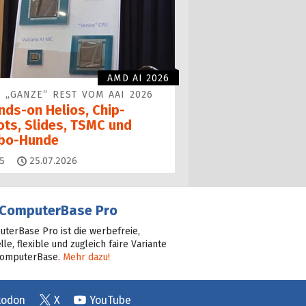
AMD AI 2026
 „GANZE“ REST VOM AAI 2026
nds-on Helios, Chip-
ots, Slides, TSMC und
bo-Hunde
Kommentare
5
25.07.2026
ComputerBase Pro
terBase Pro ist die werbefreie,
lle, flexible und zugleich faire Variante
ComputerBase.
Mehr dazu!
todon
X
YouTube