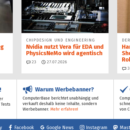
CHIPDESIGN UND ENGINEERING
DER
ng
Nvidia nutzt Vera für EDA und
Ha
PhysicsNeMo wird agentisch
Sh
Ro
Kommentare
23
27.07.2026
3
Warum Werbebanner?
!
ComputerBase berichtet unabhängig und
Compu
er
verkauft deshalb keine Inhalte, sondern
schne
 Tests
Werbebanner.
Mehr erfahren!
von 
y
Facebook
Google News
Instagram
Mas