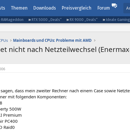
sts
Themen
Downloads
Preisvergleich
Forum
A
RAMageddon
RTX 5000 „Deals“
RX 9000 „Deals“
Ideale Gamin
 CPUs
Mainboards und CPUs: Probleme mit AMD
t nicht nach Netzteilwechsel (Enermax
006
sagen, dass mein zweiter Rechner nach einem Case sowie Netzteilt
chner mit folgenden Komponenten:
18
berty 500W
LI Premium
ir PC400
 Raid0