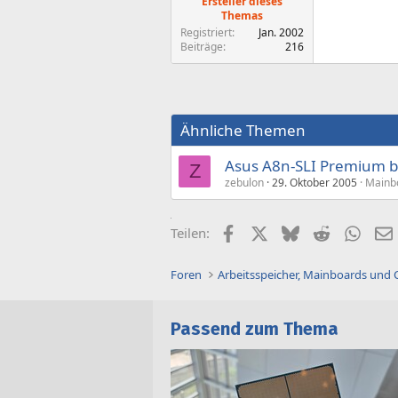
Ersteller dieses
Themas
Registriert
Jan. 2002
Beiträge
216
Ähnliche Themen
Asus A8n-SLI Premium b
Z
zebulon
29. Oktober 2005
Mainb
Facebook
X (Twitter)
Bluesky
Reddit
What
Teilen:
Foren
Arbeitsspeicher, Mainboards und
Passend zum Thema