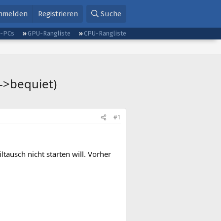
nmelden
Registrieren
Suche
g-PCs
GPU-Rangliste
CPU-Rangliste
->bequiet)
#1
ausch nicht starten will. Vorher