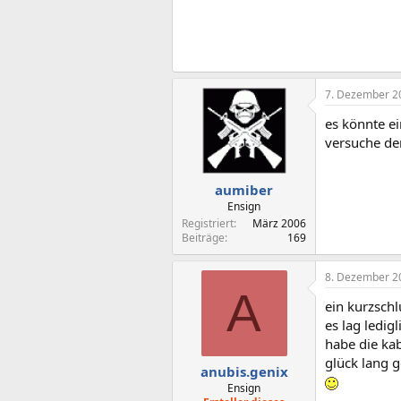
7. Dezember 2
es könnte e
versuche den
aumiber
Ensign
Registriert
März 2006
Beiträge
169
8. Dezember 2
A
ein kurzschl
es lag ledig
habe die ka
glück lang g
anubis.genix
Ensign