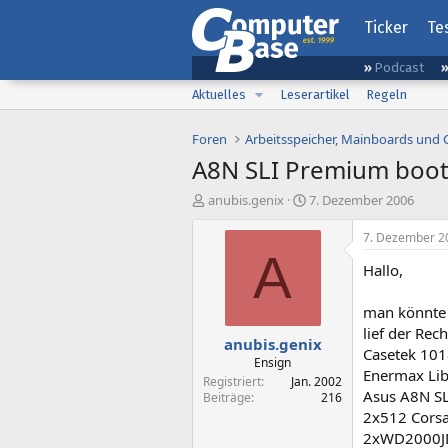
Ticker
Te
Podcast
Aktuelles
Leserartikel
Regeln
Foren
Arbeitsspeicher, Mainboards und
A8N SLI Premium boote
E
E
anubis.genix
7. Dezember 2006
r
r
s
s
7. Dezember 2
t
t
A
Hallo,
e
e
l
l
l
l
man könnte 
e
t
lief der Re
anubis.genix
r
a
Casetek 10
m
Ensign
Enermax Li
Registriert
Jan. 2002
Asus A8N S
Beiträge
216
2x512 Corsa
2xWD2000JD