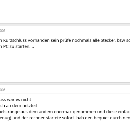
006
in Kurzschluss vorhanden sein prüfe nochmals alle Stecker, bzw 
 PC zu starten....
006
uss war es nicht
lich an dem netzteil
belstränge aus dem andem enermax genommen und diese einfach
enug) und der rechner startete sofort. hab den bequiet durch nen