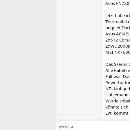
Asus EN78
Jetzt habe i
Thermaltak
bequiet Da
Asus A8N S
2x512 Corsa
2xWD2000JD
MSI NX760
Das Szenari
Alle Kabel 
Fall war. Da
Powerbutton
NTs läuft jed
Hat jemand 
Werde sobald
könnte sich
Evtl kommt i