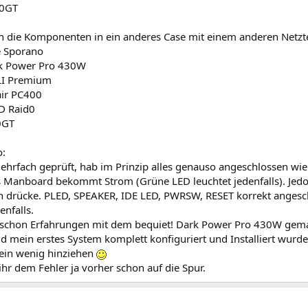
00GT
ch die Komponenten in ein anderes Case mit einem anderen Netzte
e Sporano
rk Power Pro 430W
LI Premium
ir PC400
 Raid0
0GT
o:
mehrfach geprüft, hab im Prinzip alles genauso angeschlossen w
s Manboard bekommt Strom (Grüne LED leuchtet jedenfalls). Jedoc
 drücke. PLED, SPEAKER, IDE LED, PWRSW, RESET korrekt angeschl
enfalls.
schon Erfahrungen mit dem bequiet! Dark Power Pro 430W gem
 mein erstes System komplett konfiguriert und Installiert wurde 
 ein wenig hinziehen
hr dem Fehler ja vorher schon auf die Spur.