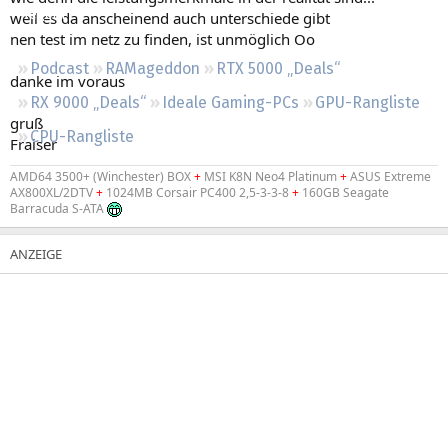
Regeln
weil es da anscheinend auch unterschiede gibt
nen test im netz zu finden, ist unmöglich Oo
Podcast
RAMageddon
RTX 5000 „Deals“
danke im voraus
RX 9000 „Deals“
Ideale Gaming-PCs
GPU-Rangliste
gruß
CPU-Rangliste
Fraiser
AMD64 3500+ (Winchester) BOX
+
MSI K8N Neo4 Platinum
+
ASUS Extreme
AX800XL/2DTV
+
1024MB Corsair PC400 2,5-3-3-8
+
160GB Seagate
Barracuda S-ATA