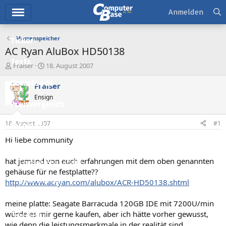
Hauptmenü
Anmelden
Massenspeicher
Ticker
AC Ryan AluBox HD50138
Tests
E
E
Fraiser
18. August 2007
r
r
Downloads
s
s
Fraiser
t
t
Ensign
e
e
Preisvergleich
l
l
l
l
18. August 2007
#1
Forum
e
t
r
a
Hi liebe community
Aktuelles
m
hat jemand von euch erfahrungen mit dem oben genannten
Empfohlene Inhalte
gehäuse für ne festplatte??
Neue Beiträge
http://www.acryan.com/alubox/ACR-HD50138.shtml
Neueste Aktivitäten
meine platte: Seagate Barracuda 120GB IDE mit 7200U/min
würde es mir gerne kaufen, aber ich hätte vorher gewusst,
Leserartikel
wie denn die leistungsmerkmale in der realität sind...