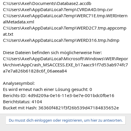
C:\Users\Axel\Documents\Database2.accdb
C:\Users\Axel\AppData\Local\Temp\CVRDA4D.tmp.cvr
C:\Users\Axel\AppData\Local\Temp\WERC71E.tmp.WERIntern
alMetadata.xml
C:\Users\Axel\AppData\Local\Temp\WERD2C7.tmp.appcomp
at.txt
C:\Users\Axel\AppData\Local\Temp\WERD316.tmp.hdmp
Diese Dateien befinden sich möglicherweise hier:
C:\Users\Axel\AppData\Local\Microsoft\Windows\WER\Repor
tArchive\AppCrash_MSACCESS.EXE_b17aacc91f7d53ab974fc7
a7e7a826b61828c6f_06aeea84
Analysesymbol:
Es wird erneut nach einer Lösung gesucht: 0
Berichts-ID: 4d9d209a-0e16-11e3-be7e-001bdc0fbe16
Berichtstatus: 4104
Bucket mit Hash: 36360f4821f3f26b539d47184835652e
Du musst dich einloggen oder registrieren, um hier zu antworten.