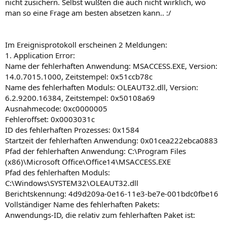
nicht zusichern. Selbst wußten die auch nicht wirklich, wo
man so eine Frage am besten absetzen kann.. :/
Im Ereignisprotokoll erscheinen 2 Meldungen:
1. Application Error:
Name der fehlerhaften Anwendung: MSACCESS.EXE, Version:
14.0.7015.1000, Zeitstempel: 0x51ccb78c
Name des fehlerhaften Moduls: OLEAUT32.dll, Version:
6.2.9200.16384, Zeitstempel: 0x50108a69
Ausnahmecode: 0xc0000005
Fehleroffset: 0x0003031c
ID des fehlerhaften Prozesses: 0x1584
Startzeit der fehlerhaften Anwendung: 0x01cea222ebca0883
Pfad der fehlerhaften Anwendung: C:\Program Files
(x86)\Microsoft Office\Office14\MSACCESS.EXE
Pfad des fehlerhaften Moduls:
C:\Windows\SYSTEM32\OLEAUT32.dll
Berichtskennung: 4d9d209a-0e16-11e3-be7e-001bdc0fbe16
Vollständiger Name des fehlerhaften Pakets:
Anwendungs-ID, die relativ zum fehlerhaften Paket ist: