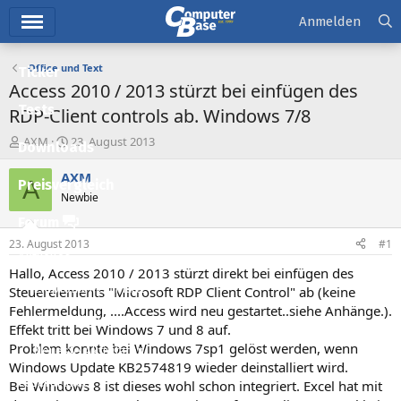
Hauptmenü
Anmelden
Office und Text
Ticker
Access 2010 / 2013 stürzt bei einfügen des
Tests
RDP-Client controls ab. Windows 7/8
E
E
AXM
23. August 2013
Downloads
r
r
s
s
AXM
A
Preisvergleich
t
t
Newbie
e
e
l
l
Forum
l
l
23. August 2013
#1
e
t
Aktuelles
r
a
Hallo, Access 2010 / 2013 stürzt direkt bei einfügen des
m
Empfohlene Inhalte
Steuerelements "Microsoft RDP Client Control" ab (keine
Fehlermeldung, ....Access wird neu gestartet..siehe Anhänge.).
Neue Beiträge
Effekt tritt bei Windows 7 und 8 auf.
Problem konnte bei Windows 7sp1 gelöst werden, wenn
Neueste Aktivitäten
Windows Update KB2574819 wieder deinstalliert wird.
Leserartikel
Bei Windows 8 ist dieses wohl schon integriert. Excel hat mit