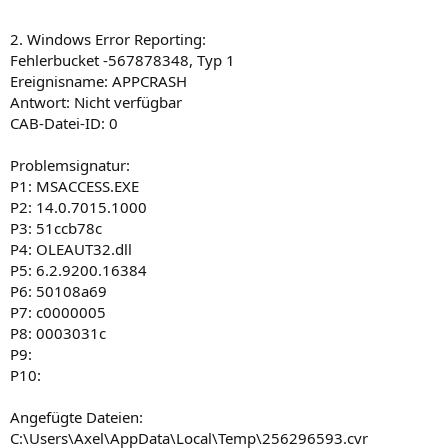
2. Windows Error Reporting:
Fehlerbucket -567878348, Typ 1
Ereignisname: APPCRASH
Antwort: Nicht verfügbar
CAB-Datei-ID: 0
Problemsignatur:
P1: MSACCESS.EXE
P2: 14.0.7015.1000
P3: 51ccb78c
P4: OLEAUT32.dll
P5: 6.2.9200.16384
P6: 50108a69
P7: c0000005
P8: 0003031c
P9:
P10:
Angefügte Dateien:
C:\Users\Axel\AppData\Local\Temp\256296593.cvr