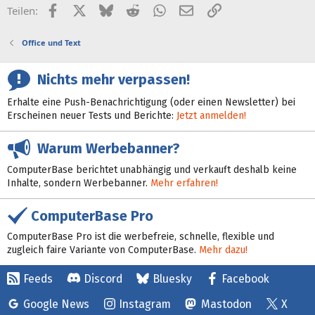
Facebook
X (Twitter)
Bluesky
Reddit
WhatsApp
E-Mail
Link
Teilen:
Office und Text
Nichts mehr verpassen!
Erhalte eine Push-Benachrichtigung (oder einen Newsletter) bei
Erscheinen neuer Tests und Berichte:
Jetzt anmelden!
Warum Werbebanner?
ComputerBase berichtet unabhängig und verkauft deshalb keine
Inhalte, sondern Werbebanner.
Mehr erfahren!
ComputerBase Pro
ComputerBase Pro ist die werbefreie, schnelle, flexible und
zugleich faire Variante von ComputerBase.
Mehr dazu!
Feeds
Discord
Bluesky
Facebook
Google News
Instagram
Mastodon
X