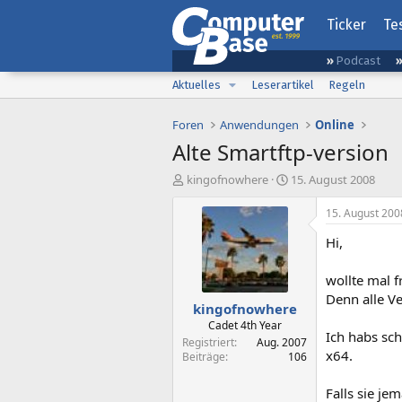
Ticker
Te
Podcast
Aktuelles
Leserartikel
Regeln
Foren
Anwendungen
Online
Alte Smartftp-version
E
E
kingofnowhere
15. August 2008
r
r
s
s
15. August 200
t
t
Hi,
e
e
l
l
l
l
wollte mal f
e
t
Denn alle Ve
kingofnowhere
r
a
m
Cadet 4th Year
Ich habs sch
Registriert
Aug. 2007
x64.
Beiträge
106
Falls sie j