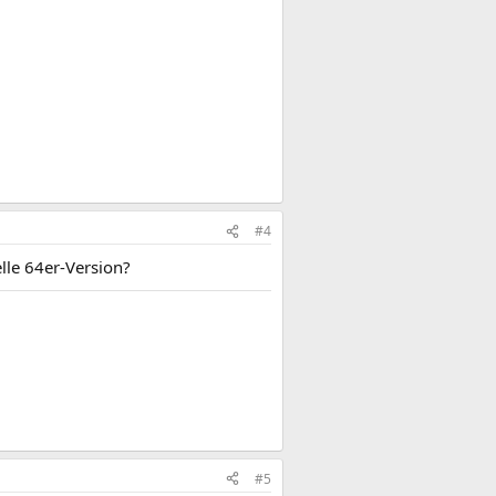
#4
elle 64er-Version?
#5