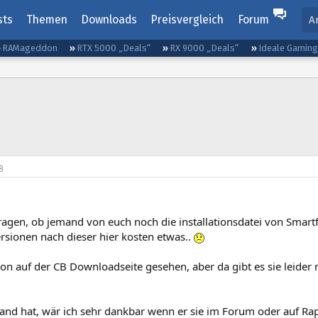
sts
Themen
Downloads
Preisvergleich
Forum
A
RAMageddon
RTX 5000 „Deals“
RX 9000 „Deals“
Ideale Gamin
8
ragen, ob jemand von euch noch die installationsdatei von Smartf
rsionen nach dieser hier kosten etwas..
on auf der CB Downloadseite gesehen, aber da gibt es sie leider n
emand hat, wär ich sehr dankbar wenn er sie im Forum oder auf R