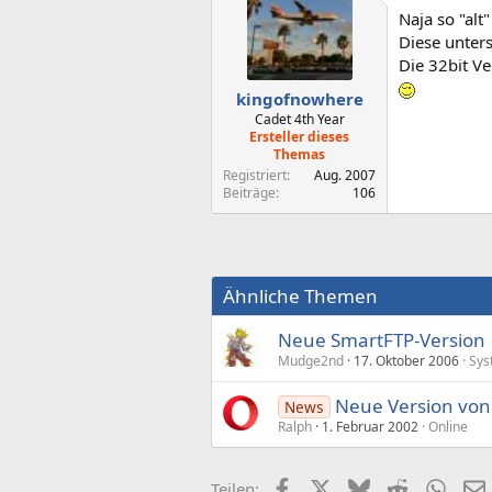
Naja so "alt"
Diese unter
Die 32bit Ve
kingofnowhere
Cadet 4th Year
Ersteller dieses
Themas
Registriert
Aug. 2007
Beiträge
106
Ähnliche Themen
Neue SmartFTP-Version
Mudge2nd
17. Oktober 2006
Sys
Neue Version von
News
Ralph
1. Februar 2002
Online
Facebook
X (Twitter)
Bluesky
Reddit
What
Teilen: