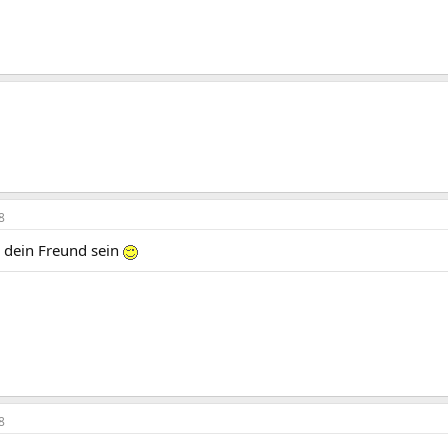
8
 dein Freund sein
8