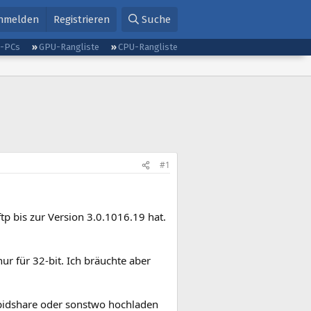
nmelden
Registrieren
Suche
g-PCs
GPU-Rangliste
CPU-Rangliste
#1
tp bis zur Version 3.0.1016.19 hat.
ur für 32-bit. Ich bräuchte aber
apidshare oder sonstwo hochladen