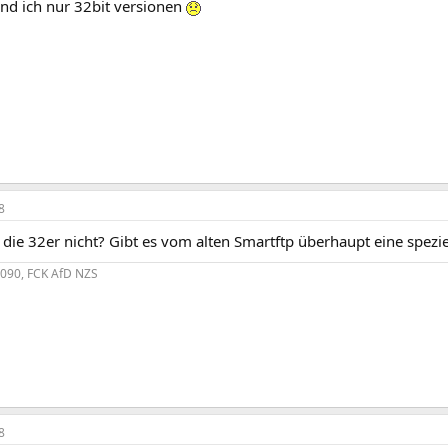
find ich nur 32bit versionen
8
 die 32er nicht? Gibt es vom alten Smartftp überhaupt eine spezi
4090, FCK AfD NZS
8