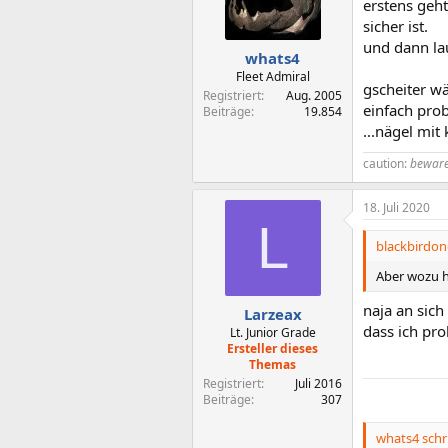
erstens geht
sicher ist.
und dann la
whats4
Fleet Admiral
gscheiter wä
Registriert
Aug. 2005
einfach prob
Beiträge
19.854
...nägel mit
caution:
beware
18. Juli 2020
L
blackbirdon
Aber wozu h
naja an sic
Larzeax
dass ich pr
Lt. Junior Grade
Ersteller dieses
Themas
Registriert
Juli 2016
Beiträge
307
whats4 schr