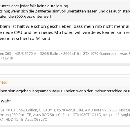
unter, aber jedenfalls keine gute lösung.
s nur, wenn sich die 2400erter sinnvoll übertakten lassen und das auch stabil
ufen die 3600
krass
unter wert.
blem ist halt wie schon geschrieben, dass mein mb nicht mehr al
ne neue CPU und nen neues Mb holen will würde es keinen sinn
eisunterschied ca 6€ sind
ken X63 | ASUS Z170-A | 32GB Ballistix 2666 cl16 | GTX 1070 Gamerock | Asu
XT H510i
ieb:
inen sinn ergeben langsamen RAM zu holen wenn der Preisunterschied ca 6
 wahr.
vel 10 GT Snow Edition, GIGABYTE X570 Aorus Elite, AMD Ryzen 9 5950X, Noctu
sung 980 Pro 1TB, Asus ROG Strix GeForce GTX1080TI-O11G, be quiet! Straight
5.1, HDD 15 TB, Asus XG32VQ