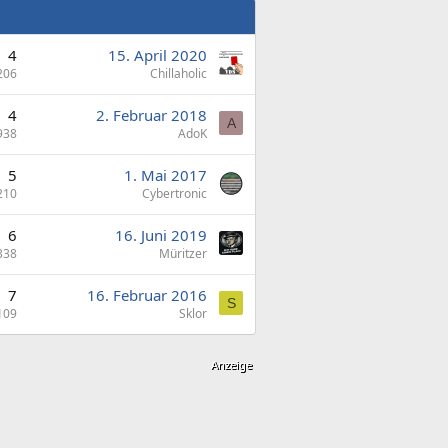
4
15. April 2020
206
Chillaholic
4
2. Februar 2018
A
938
AdoK
5
1. Mai 2017
210
Cybertronic
6
16. Juni 2019
338
Müritzer
7
16. Februar 2016
S
109
Sklor