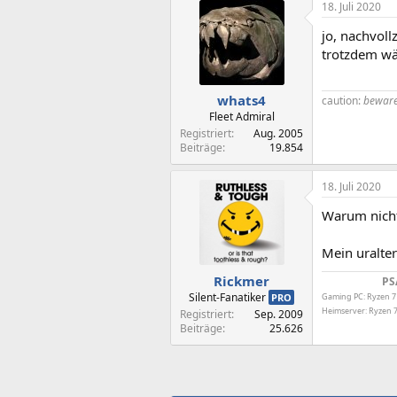
18. Juli 2020
jo, nachvoll
trotzdem wä
whats4
caution:
beware
Fleet Admiral
Registriert
Aug. 2005
Beiträge
19.854
18. Juli 2020
Warum nicht
Mein uralter
Rickmer
PS
Silent-Fanatiker
PRO
Gaming PC: Ryzen 7
Heimserver: Ryzen 7
Registriert
Sep. 2009
Beiträge
25.626