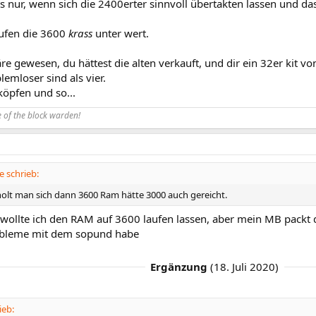
s nur, wenn sich die 2400erter sinnvoll übertakten lassen und das
ufen die 3600
krass
unter wert.
re gewesen, du hättest die alten verkauft, und dir ein 32er kit v
lemloser sind als vier.
 köpfen und so...
 of the block warden!
e schrieb:
olt man sich dann 3600 Ram hätte 3000 auch gereicht.
h wollte ich den RAM auf 3600 laufen lassen, aber mein MB packt
obleme mit dem sopund habe
Ergänzung
(
18. Juli 2020
)
ieb: