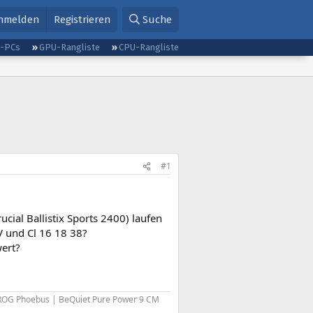
nmelden
Registrieren
Suche
g-PCs
GPU-Rangliste
CPU-Rangliste
#1
al Ballistix Sports 2400) laufen
V und Cl 16 18 38?
wert?
s ROG Phoebus | BeQuiet Pure Power 9 CM