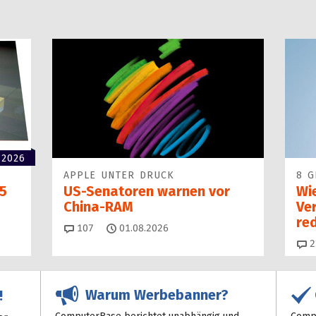
 2026
APPLE UNTER DRUCK
8 G
5
US-Senatoren warnen vor
Wi
China-RAM
Ve
red
Kommentare
107
01.08.2026
2
Warum Werbebanner?
!