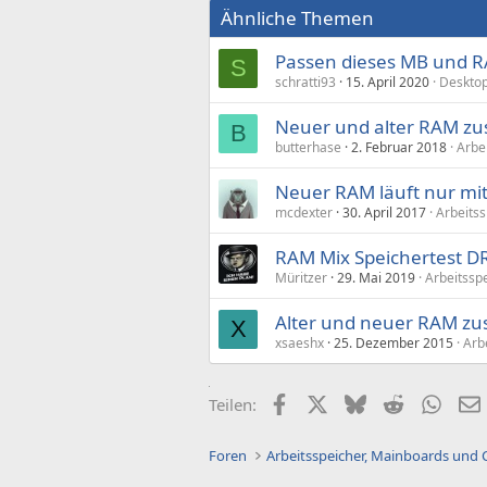
Ähnliche Themen
Passen dieses MB und
S
schratti93
15. April 2020
Deskto
Neuer und alter RAM 
B
butterhase
2. Februar 2018
Arbe
Neuer RAM läuft nur m
mcdexter
30. April 2017
Arbeitss
RAM Mix Speichertest DR
Müritzer
29. Mai 2019
Arbeitssp
Alter und neuer RAM 
X
xsaeshx
25. Dezember 2015
Arb
Facebook
X (Twitter)
Bluesky
Reddit
What
Teilen:
Foren
Arbeitsspeicher, Mainboards und