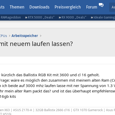
sts
Themen
Downloads
Preisvergleich
Forum
A
RAMageddon
RTX 5000 „Deals“
RX 9000 „Deals“
Ideale Gamin
 CPUs
Arbeitsspeicher
it neuem laufen lassen?
 kürzlich das Ballistix RGB Kit mit 3600 und cl 16 geholt.
rage: wäre es möglich den zusammen mit meinem alten Ram (Cruci
n ich beide auf 3000 mhz laufen lasse mit ner Spannung von 1.3 
ihr mein alter Ram packt das? und ist das überhaupt empfehlens
16gb kits
ken X63 | ASUS Z170-A | 32GB Ballistix 2666 cl16 | GTX 1070 Gamerock | Asu
XT H510i