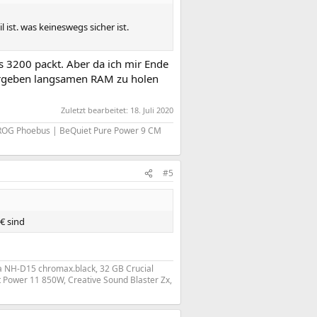
 ist. was keineswegs sicher ist.
s 3200 packt. Aber da ich mir Ende
 ergeben langsamen RAM zu holen
Zuletzt bearbeitet:
18. Juli 2020
s ROG Phoebus | BeQuiet Pure Power 9 CM
#5
€ sind
a NH-D15 chromax.black, 32 GB Crucial
 Power 11 850W, Creative Sound Blaster Zx,