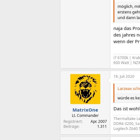
möglich, mit
erstens geht
und dann la
naja das Pro
des jahres 
wenn der Pr
i7 6700k | Kra
600 Watt | NZ
18. Juli 2020
Larzeax schr
würde es ke
Das ist wohl
MatrixOne
Lt. Commander
Thermaltake Le
Registriert
Apr. 2007
DDR4-3200, Sam
Beiträge
1.311
Logitech Z640 