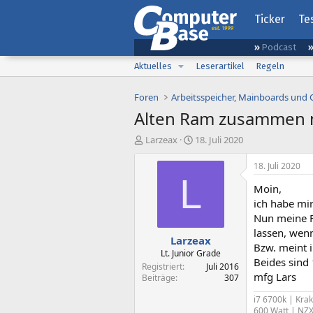
Ticker
Te
Podcast
Aktuelles
Leserartikel
Regeln
Foren
Arbeitsspeicher, Mainboards und
Alten Ram zusammen m
E
E
Larzeax
18. Juli 2020
r
r
s
s
18. Juli 2020
t
t
L
Moin,
e
e
l
l
ich habe mir
l
l
Nun meine F
e
t
lassen, wen
Larzeax
r
a
Bzw. meint 
m
Lt. Junior Grade
Beides sind 
Registriert
Juli 2016
mfg Lars
Beiträge
307
i7 6700k | Kra
600 Watt | NZ