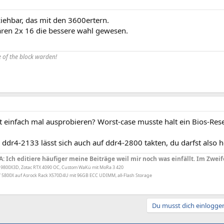
ziehbar, das mit den 3600ertern.
ren 2x 16 die bessere wahl gewesen.
 of the block warden!
 einfach mal ausprobieren? Worst-case musste halt ein Bios-Res
 ddr4-2133 lässt sich auch auf ddr4-2800 takten, du darfst also h
A: Ich editiere häufiger meine Beiträge weil mir noch was einfällt. Im Zweif
 9800X3D, Zotac RTX 4090 OC, Custom WaKü mit MoRa 3 420
 5800X auf Asrock Rack X570D4U mit 96GB ECC UDIMM, all-Flash Storage
Du musst dich einloggen