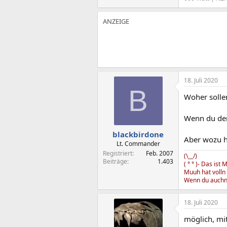
18. Juli 2020
B
Woher solle
Wenn du den
blackbirdone
Aber wozu h
Lt. Commander
Registriert
Feb. 2007
(\__/)
Beiträge
1.403
( ° ° )- Das ist 
Muuh hat volln 
Wenn du auchn 
18. Juli 2020
möglich, mit