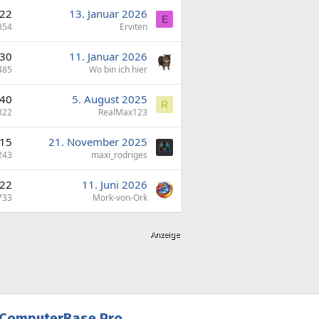
22
13. Januar 2026
E
854
Erviten
30
11. Januar 2026
485
Wo bin ich hier
40
5. August 2025
R
322
RealMax123
15
21. November 2025
243
maxi_rodriges
22
11. Juni 2026
733
Mork-von-Ork
ComputerBase Pro