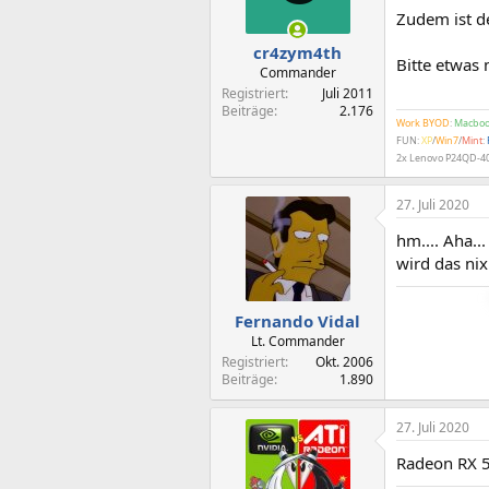
Zudem ist d
cr4zym4th
Bitte etwas 
Commander
Registriert
Juli 2011
Beiträge
2.176
Work BYOD
:
Macbook
FUN:
XP
/
Win7
/
Mint
:
2x Lenovo P24QD-4
27. Juli 2020
hm.... Aha.
wird das nix
Fernando Vidal
Lt. Commander
Registriert
Okt. 2006
Beiträge
1.890
27. Juli 2020
Radeon RX 