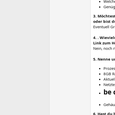
Welch
Genüg
3. Möchtes
oder bist d
Eventuell Gr
4. . Wievi
Link zum He
Nein, noch n
5. Nenne u
Prozes
8GB 
Aktuel
Netzte
be 
Gehäu
6. Hast du 