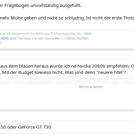
er Fragebogen unvollständig ausgefüllt.
mehr Mühe geben und nicht so schludrig. Ist nicht der erste Threa
 Air M4, Minisforum X1 Pro HX370, Asus Z13 Flow Ryzen Max 395+, 8060S
FX8370
, 32GB,
Titan Black X
. 4x SSD; Ubuntu/Win11: 5700X3D, RX6700XT
0
.. aus dem blauen heraus würde ich ne Nvidia 2080ti empfehlen.
. Mit der Budget sowieso nicht. Was sind denn "neuere Titel"?
Ryzen 7 5700X - Asrock B450M - 48 GB RAM - Sapphire RX 9060XT Pure - 2TB SSD 
Silence is Golden
550 oder GeForce GT 730