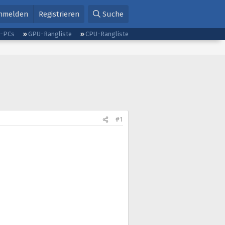
nmelden
Registrieren
Suche
g-PCs
GPU-Rangliste
CPU-Rangliste
#1