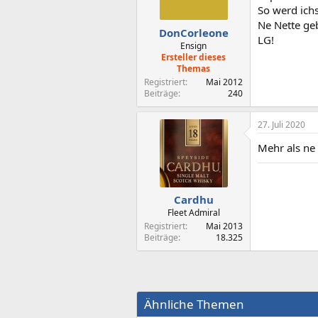
So werd ich
Ne Nette ge
DonCorleone
LG!
Ensign
Ersteller dieses
Themas
Registriert
Mai 2012
Beiträge
240
27. Juli 2020
Mehr als ne
Cardhu
Fleet Admiral
Registriert
Mai 2013
Beiträge
18.325
Ähnliche Themen