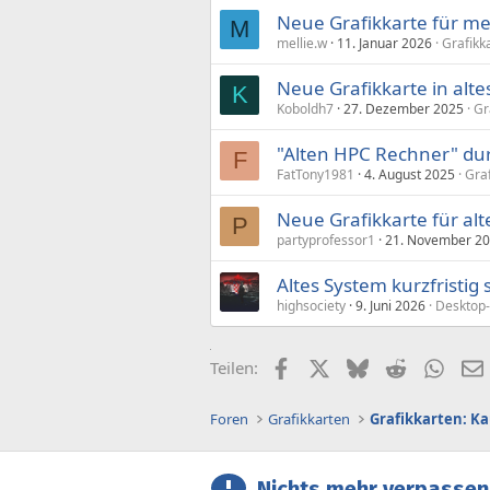
Neue Grafikkarte für me
M
mellie.w
11. Januar 2026
Grafikk
Neue Grafikkarte in alt
K
Koboldh7
27. Dezember 2025
Gr
"Alten HPC Rechner" du
F
FatTony1981
4. August 2025
Gra
Neue Grafikkarte für al
P
partyprofessor1
21. November 2
Altes System kurzfristig
highsociety
9. Juni 2026
Desktop
Facebook
X (Twitter)
Bluesky
Reddit
What
Teilen:
Foren
Grafikkarten
Grafikkarten: K
Nichts mehr verpassen