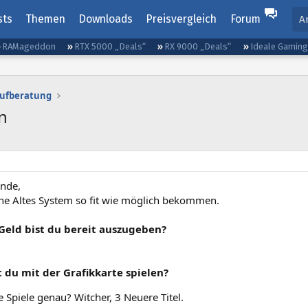
sts
Themen
Downloads
Preisvergleich
Forum
A
RAMageddon
RTX 5000 „Deals“
RX 9000 „Deals“
Ideale Gamin
aufberatung
n
nde,
e Altes System so fit wie möglich bekommen.
 Geld bist du bereit auszugeben?
 du mit der Grafikkarte spielen?
 Spiele genau? Witcher, 3 Neuere Titel.