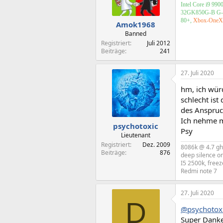
Intel Core i9 9
32GK850G-B G-Syn
80+,
Xbox-OneX
Amok1968
Banned
Registriert
Juli 2012
Beiträge
241
27. Juli 2020
hm, ich wür
schlecht ist
des Anspruc
Ich nehme m
psychotoxic
Psy
Lieutenant
Registriert
Dez. 2009
8086k @ 4.7 ghz
Beiträge
876
deep silence on
I5 2500k, freez
Redmi note 7
27. Juli 2020
D
@psychotox
Super Danke