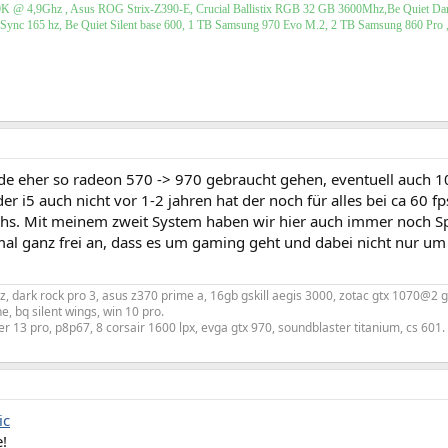
900K @ 4,9Ghz , Asus ROG Strix-Z390-E, Crucial Ballistix RGB 32 GB 3600Mhz,Be Quiet 
c 165 hz, Be Quiet Silent base 600, 1 TB Samsung 970 Evo M.2, 2 TB Samsung 860 Pro , 
de eher so radeon 570 -> 970 gebraucht gehen, eventuell auch 10
 der i5 auch nicht vor 1-2 jahren hat der noch für alles bei ca 60 f
hs. Mit meinem zweit System haben wir hier auch immer noch Sp
al ganz frei an, dass es um gaming geht und dabei nicht nur um a
, dark rock pro 3, asus z370 prime a, 16gb gskill aegis 3000, zotac gtx 1070@2 g
e, bq silent wings, win 10 pro.
er 13 pro, p8p67, 8 corsair 1600 lpx, evga gtx 970, soundblaster titanium, cs 601.
ic
!