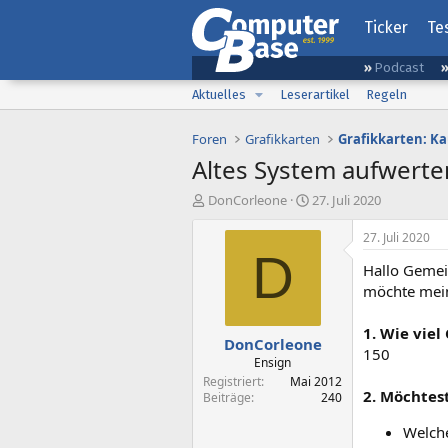
Ticker
Te
Podcast
Aktuelles
Leserartikel
Regeln
Foren
Grafikkarten
Grafikkarten: K
Altes System aufwerte
E
E
DonCorleone
27. Juli 2020
r
r
s
s
27. Juli 2020
t
t
D
Hallo Gemei
e
e
l
l
möchte mein
l
l
e
t
1. Wie viel
DonCorleone
r
a
150
m
Ensign
Registriert
Mai 2012
2. Möchtest
Beiträge
240
Welche