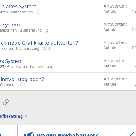
in altes System
Antworten
Aufrufe
1.
arten: Kaufberatung
2
es System
Antworten
Aufrufe
2.
afikkarten: Kaufberatung
2
rch neue Grafikkarte aufwerten?
Antworten
Aufrufe
2.
fikkarten: Kaufberatung
2
3
tes System
Antworten
Aufrufe
1.
025
Grafikkarten: Kaufberatung
 sinnvoll upgraden?
Antworten
Aufrufe
1.
-Computer
2
sApp
E-Mail
Link
aufberatung
Warum Werbebanner?
!