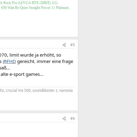
Dark Rock Pro 4,EVGA RTX-2080Ti, LG-
650 Watt Be Quiet Straight Power 11 Platinum
#5
70, limit wurde ja erhöht, so
ps
@FHD
gereicht. immer eine frage
aß...
lte e-sport games...
hz, crucial mx 500, soundblaster z, nanoxia
#6