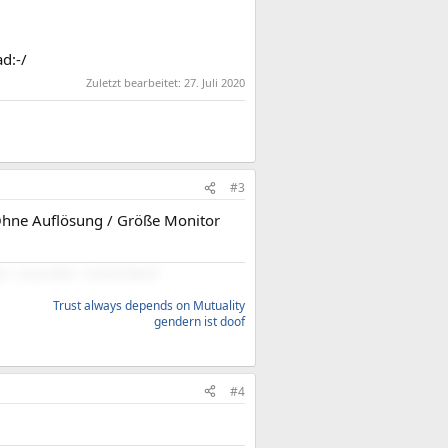
d:-/
Zuletzt bearbeitet:
27. Juli 2020
#3
 Ohne Auflösung / Größe Monitor
- Linux Mint - Fractal North
Trust always depends on Mutuality
gendern ist doof
#4