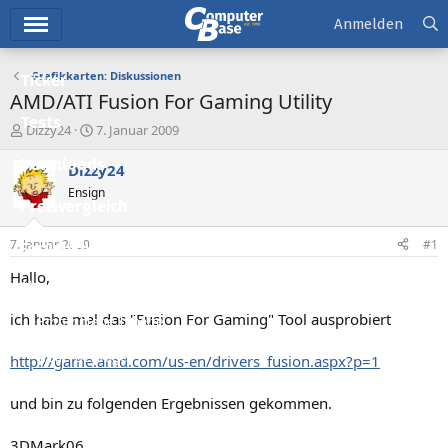
Hauptmenü
Anmelden
Grafikkarten: Diskussionen
Ticker
AMD/ATI Fusion For Gaming Utility
Tests
E
E
Dizzy24
7. Januar 2009
r
r
Downloads
s
s
Dizzy24
t
t
Ensign
e
e
Preisvergleich
l
l
l
l
7. Januar 2009
#1
Forum
e
t
r
a
Hallo,
Aktuelles
m
ich habe mal das "Fusion For Gaming" Tool ausprobiert
Empfohlene Inhalte
Neue Beiträge
http://game.amd.com/us-en/drivers_fusion.aspx?p=1
Neueste Aktivitäten
und bin zu folgenden Ergebnissen gekommen.
Leserartikel
3DMark06