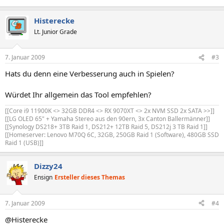
Histerecke
Lt. Junior Grade
7. Januar 2009
#3
Hats du denn eine Verbesserung auch in Spielen?
Würdet Ihr allgemein das Tool empfehlen?
[[Core i9 11900K <> 32GB DDR4 <> RX 9070XT <> 2x NVM SSD 2x SATA >>]]
[[LG OLED 65" + Yamaha Stereo aus den 90ern, 3x Canton Ballermänner]]
[[Synology DS218+ 3TB Raid 1, DS212+ 12TB Raid 5, DS212j 3 TB Raid 1]]
[[Homeserver: Lenovo M70Q 6C, 32GB, 250GB Raid 1 (Software), 480GB SSD
Raid 1 (USB)]]
Dizzy24
Ensign
Ersteller dieses Themas
7. Januar 2009
#4
@Histerecke