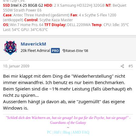
4-4-12@1,9V.
SSD
:
Intel X-25 80GB G2
HDD
: 2 X Samsung HD322HJ 320GB
NT
: BeQuiet
550W Straith Power E6
Case
:
Antec Three Hundred (gedämmt)
Fan
:
4 x Scythe S-Flex 1200
(entkoppelt)
Control
:
Scythe Kaza Master
OS
:
Win 7 Home Pro. 64
TFT Display
:
DELL 2209WA
Temp
: CPU: Idle: 35°C
Last: 54°C GPU: 34°C/63°C
MaverickM
20k Fleet Admiral
PRO
🎅Rätsel-Elite ’08
10. Januar 2009
#5
Bei mir klappt mit dem Ding die "Wiederherstellung" nicht
immer einwandfrei. Ich benutz es nur beim Benchmarken.
Beim Spielen sind die ~1% mehr Leistung (falls überhaupt) eh
nicht zu spüren...
Ausserdem hängt ja davon ab, wie "zugemüllt" das eigene
Windows is.
"Schließ dich den Wächtern an, hat sie gesagt! Ist gut für die Psyche, hat sie gesagt!" -
Guardians of the Galaxy
~
PC
|
HiFi
|
Blog
|
AMD FAQ