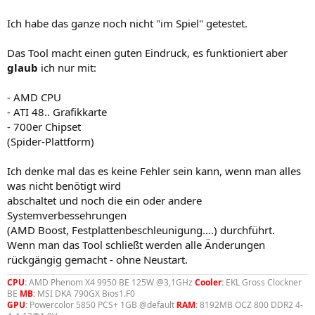
Ich habe das ganze noch nicht "im Spiel" getestet.
Das Tool macht einen guten Eindruck, es funktioniert aber
glaub
ich nur mit:
- AMD CPU
- ATI 48.. Grafikkarte
- 700er Chipset
(Spider-Plattform)
Ich denke mal das es keine Fehler sein kann, wenn man alles
was nicht benötigt wird
abschaltet und noch die ein oder andere
Systemverbessehrungen
(AMD Boost, Festplattenbeschleunigung....) durchführt.
Wenn man das Tool schließt werden alle Änderungen
rückgängig gemacht - ohne Neustart.
CPU
:
AMD Phenom X4 9950 BE 125W @3,1GHz
Cooler
:
EKL Gross Clockner
BE
MB
:
MSI DKA 790GX Bios1.F0
GPU
:
Powercolor 5850 PCS+ 1GB @default
RAM
:
8192MB OCZ 800 DDR2 4-