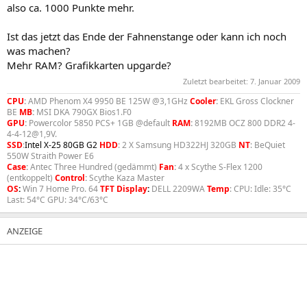
also ca. 1000 Punkte mehr.
Ist das jetzt das Ende der Fahnenstange oder kann ich noch
was machen?
Mehr RAM? Grafikkarten upgarde?
Zuletzt bearbeitet:
7. Januar 2009
CPU
:
AMD Phenom X4 9950 BE 125W @3,1GHz
Cooler
:
EKL Gross Clockner
BE
MB
:
MSI DKA 790GX Bios1.F0
GPU
:
Powercolor 5850 PCS+ 1GB @default
RAM
:
8192MB OCZ 800 DDR2 4-
4-4-12@1,9V.
SSD
:
Intel X-25 80GB G2
HDD
: 2 X Samsung HD322HJ 320GB
NT
: BeQuiet
550W Straith Power E6
Case
:
Antec Three Hundred (gedämmt)
Fan
:
4 x Scythe S-Flex 1200
(entkoppelt)
Control
:
Scythe Kaza Master
OS
:
Win 7 Home Pro. 64
TFT Display
:
DELL 2209WA
Temp
: CPU: Idle: 35°C
Last: 54°C GPU: 34°C/63°C