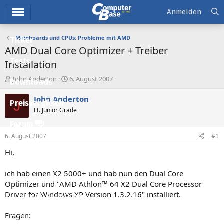
Hauptmenü
Anmelden
Mainboards und CPUs: Probleme mit AMD
Ticker
AMD Dual Core Optimizer + Treiber
Tests
Installation
E
E
John Anderton
6. August 2007
Downloads
r
r
s
s
John Anderton
J
Preisvergleich
t
t
Lt. Junior Grade
e
e
l
l
Forum
l
l
6. August 2007
#1
e
t
Aktuelles
r
a
Hi,
m
Empfohlene Inhalte
ich hab einen X2 5000+ und hab nun den Dual Core
Neue Beiträge
Optimizer und "AMD Athlon™ 64 X2 Dual Core Processor
Driver for Windows XP Version 1.3.2.16" installiert.
Neueste Aktivitäten
Leserartikel
Fragen: