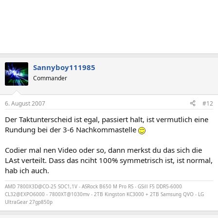
Sannyboy111985
Commander
6. August 2007
#12
Der Taktunterscheid ist egal, passiert halt, ist vermutlich eine
Rundung bei der 3-6 Nachkommastelle
Codier mal nen Video oder so, dann merkst du das sich die
LAst verteilt. Dass das nciht 100% symmetrisch ist, ist normal,
hab ich auch.
AMD 7800X3D@CO-25 SOC1,1V - ASRock B650 M Pro RS - GSill F5 DDR5-6000
CL32@EXPO6000 - 7800XT@1030mv - 2TB Kingston KC3000 + 2TB Samsung QVO - LG
UltraGear 27gp850p