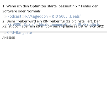
Regeln
1. Wenn ich den Optimizer starte, passiert nix!? Fehler der
Software oder Normal?
Podcast
RAMageddon
RTX 5000 „Deals“
2. Beim Treiber wird ein K8-Treiber für 32 bit installiert. Der
RX 9000 „Deals“
Ideale Gaming-PCs
GPU-Rangliste
X2 ist doch aber ein K9 mit 64 bit??? (Habe selbst Win XP SP2)
CPU-Rangliste