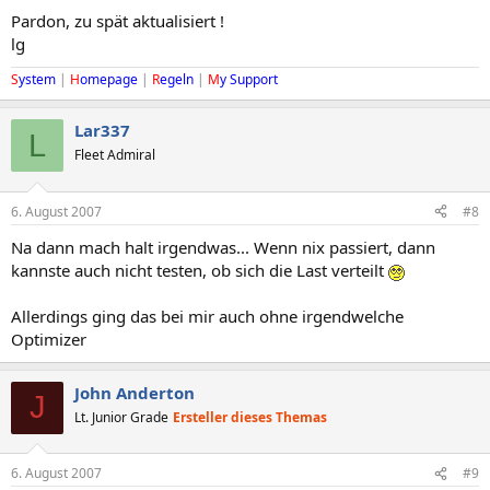
Pardon, zu spät aktualisiert !
lg
S
ystem
|
H
omepage
|
R
egeln
|
M
y Support
Lar337
L
Fleet Admiral
6. August 2007
#8
Na dann mach halt irgendwas... Wenn nix passiert, dann
kannste auch nicht testen, ob sich die Last verteilt
Allerdings ging das bei mir auch ohne irgendwelche
Optimizer
John Anderton
J
Lt. Junior Grade
Ersteller dieses Themas
6. August 2007
#9