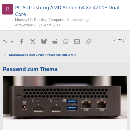
PC Aufrüstung AMD Athlon 64 X2 4200+ Dual-
B
Core
bluesky64
Desktop-Computer: Kaufberatung
Antworten
2
21. April 2014
Facebook
X (Twitter)
Bluesky
Reddit
WhatsApp
E-Mail
Link
Teilen:
Mainboards und CPUs: Probleme mit AMD
Passend zum Thema