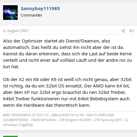
Sannyboy111985
Commander
6. August 2007
#2
Also der Optimizer startet als Dienst/Deamon, also
automatisch. Das heißt du siehst ihn nicht aber der ist da.
Kannst du daran erkennen, dass sich die Last auf beide Kerne
verteilt und nicht einer auf volllast Läuft und der andre nix zu
tun hat.
Ob der X2 ein K8 oder K9 ist weiß ich nicht genau, aber 32bit
ist richtig, da du ein 32bit OS einsetzt. Der AMD kann 64 bit,
aber dein XP nur 32bit ergo brauchst du nen 32bit Treiber,
64bit Treiber funktionieren nur mit 64bit Betiebsystem auch
wenn die Hardware das theoretisch kann.
AMD 7800X3D@CO-25 SOC1,1V - ASRock B650 M Pro RS - GSill F5 DDR5-6000
CL32@EXPO6000 - 7800XT@1030mv - 2TB Kingston KC3000 + 2TB Samsung QVO - LG
UltraGear 27gp850p