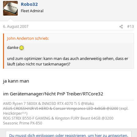
Robo32
Fleet Admiral
6. August 2007
#13
John Anderton schrieb:
danke
und zum optimizer: kann man das auch anderweitig sehen, dass er
läuft (also nicht nur taskmanager)?
ja kann man
im Gerätemanager/Nicht PnP Treiber/RTCore32
AMD Ryzen 7 5800X & INNO3D RTX 4070 Ti S @Wakü
ASUS CROSSHAIR VI HERO & Corsair Vengeance LED 4x8GB @3200
(expl.
Heizkörper^^)
ROG STRIX B550-F GAMING & Kingston FURY Beast 64GB @3200
Seasonic Prime PX-850
Du musst dich einloggen oder registrieren, um hier zu antworten.