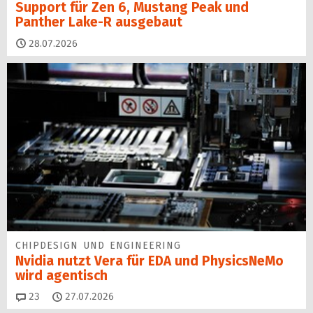
Support für Zen 6, Mustang Peak und
Panther Lake-R ausgebaut
28.07.2026
CHIPDESIGN UND ENGINEERING
Nvidia nutzt Vera für EDA und PhysicsNeMo
wird agentisch
Kommentare
23
27.07.2026