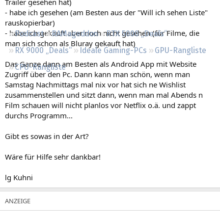
Trailer gesehen hat)
Regeln
- habe ich gesehen (am Besten aus der "Will ich sehen Liste"
rauskopierbar)
- habe ich gekauft aber noch nicht gesehen (für Filme, die
Podcast
RAMageddon
RTX 5000 „Deals“
man sich schon als Bluray gekauft hat)
RX 9000 „Deals“
Ideale Gaming-PCs
GPU-Rangliste
Das Ganze dann am Besten als Android App mit Website
CPU-Rangliste
Zugriff über den Pc. Dann kann man schön, wenn man
Samstag Nachmittags mal nix vor hat sich ne Wishlist
zusammenstellen und sitzt dann, wenn man mal Abends n
Film schauen will nicht planlos vor Netflix o.ä. und zappt
durchs Programm...
Gibt es sowas in der Art?
Wäre für Hilfe sehr dankbar!
lg Kuhni