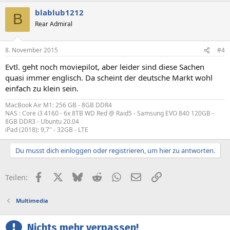
blablub1212
B
Rear Admiral
8. November 2015
#4
Evtl. geht noch moviepilot, aber leider sind diese Sachen
quasi immer englisch. Da scheint der deutsche Markt wohl
einfach zu klein sein.
MacBook Air M1: 256 GB - 8GB DDR4
NAS : Core i3 4160 - 6x 8TB WD Red @ Raid5 - Samsung EVO 840 120GB -
8GB DDR3 - Ubuntu 20.04
iPad (2018): 9,7" - 32GB - LTE
Du musst dich einloggen oder registrieren, um hier zu antworten.
Facebook
X (Twitter)
Bluesky
Reddit
WhatsApp
E-Mail
Link
Teilen:
Multimedia
Nichts mehr verpassen!