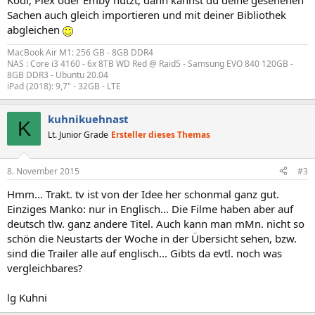
Kodi, Plex oder Emby nutzt, dann kannst du deine gesehenen
Sachen auch gleich importieren und mit deiner Bibliothek
abgleichen
MacBook Air M1: 256 GB - 8GB DDR4
NAS : Core i3 4160 - 6x 8TB WD Red @ Raid5 - Samsung EVO 840 120GB -
8GB DDR3 - Ubuntu 20.04
iPad (2018): 9,7" - 32GB - LTE
kuhnikuehnast
K
Lt. Junior Grade
Ersteller dieses Themas
8. November 2015
#3
Hmm... Trakt. tv ist von der Idee her schonmal ganz gut.
Einziges Manko: nur in Englisch... Die Filme haben aber auf
deutsch tlw. ganz andere Titel. Auch kann man mMn. nicht so
schön die Neustarts der Woche in der Übersicht sehen, bzw.
sind die Trailer alle auf englisch... Gibts da evtl. noch was
vergleichbares?
lg Kuhni