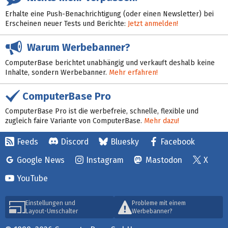
Erhalte eine Push-Benachrichtigung (oder einen Newsletter) bei
Erscheinen neuer Tests und Berichte:
Jetzt anmelden!
Warum Werbebanner?
ComputerBase berichtet unabhängig und verkauft deshalb keine
Inhalte, sondern Werbebanner.
Mehr erfahren!
ComputerBase Pro
ComputerBase Pro ist die werbefreie, schnelle, flexible und
zugleich faire Variante von ComputerBase.
Mehr dazu!
Feeds
Discord
Bluesky
Facebook
Google News
Instagram
Mastodon
X
YouTube
Einstellungen und
Probleme mit einem
Layout-Umschalter
Werbebanner?