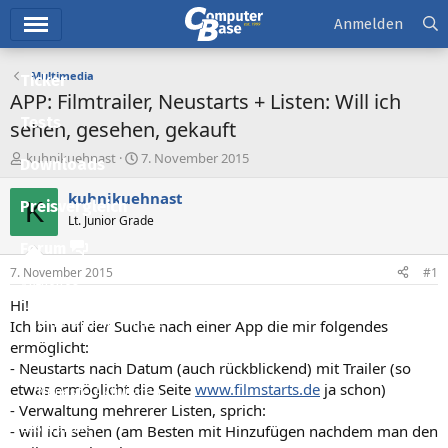
Hauptmenü
Anmelden
Multimedia
Ticker
APP: Filmtrailer, Neustarts + Listen: Will ich
Tests
sehen, gesehen, gekauft
E
E
kuhnikuehnast
7. November 2015
Downloads
r
r
s
s
kuhnikuehnast
K
Preisvergleich
t
t
Lt. Junior Grade
e
e
l
l
Forum
l
l
7. November 2015
#1
e
t
Aktuelles
r
a
Hi!
m
Empfohlene Inhalte
Ich bin auf der Suche nach einer App die mir folgendes
ermöglicht:
Neue Beiträge
- Neustarts nach Datum (auch rückblickend) mit Trailer (so
etwas ermöglicht die Seite
www.filmstarts.de
ja schon)
Neueste Aktivitäten
- Verwaltung mehrerer Listen, sprich:
Leserartikel
- will ich sehen (am Besten mit Hinzufügen nachdem man den