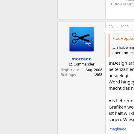
CORSAIR MP510
20. Juli 2020
FrauHoppens
Ich habe mi
aber immer 
morcego
InDesign ar
Lt. Commander
Seitenzahle
Registriert
Aug. 2008
Beiträge
1.968
ausgelegt.
Word hingege
macht das n
Als Lehrerin
Grafiken wer
Ist halt wir
sagen: Wieso
imaginado