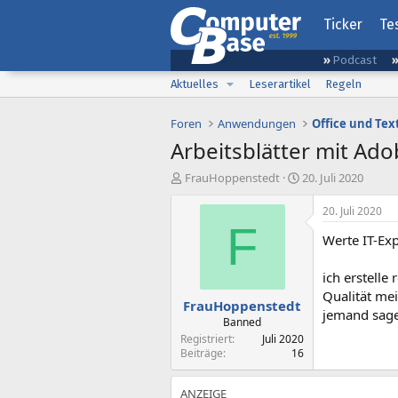
Ticker
Te
Podcast
Aktuelles
Leserartikel
Regeln
Foren
Anwendungen
Office und Tex
Arbeitsblätter mit Ado
E
E
FrauHoppenstedt
20. Juli 2020
r
r
s
s
20. Juli 2020
t
t
F
Werte IT-Exp
e
e
l
l
l
l
ich erstelle
e
t
Qualität mei
FrauHoppenstedt
r
a
jemand sage
m
Banned
Registriert
Juli 2020
Beiträge
16