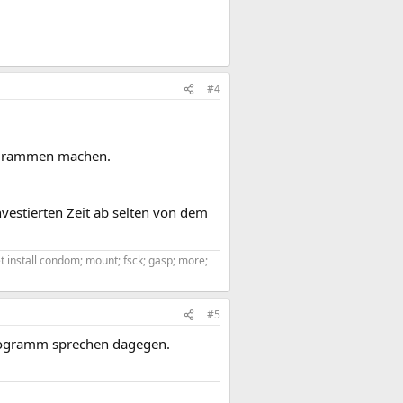
#4
rogrammen machen.
vestierten Zeit ab selten von dem
get install condom; mount; fsck; gasp; more;
#5
 Programm sprechen dagegen.