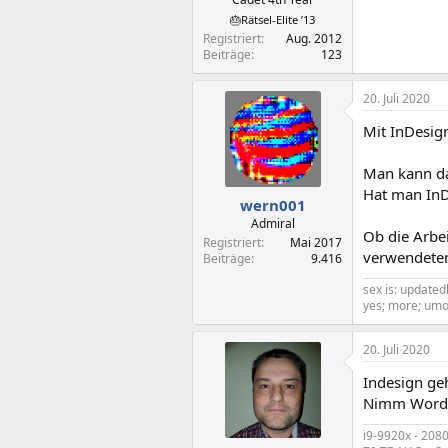
🎂Rätsel-Elite ’13
Registriert
Aug. 2012
Beiträge
123
20. Juli 2020
Mit InDesign
Man kann da
Hat man InD
wern001
Admiral
Ob die Arbei
Registriert
Mai 2017
verwendete
Beiträge
9.416
sex is: updatedb
yes; more; umo
20. Juli 2020
Indesign ge
Nimm Word o
i9-9920x - 208