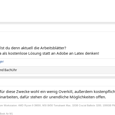
lst du denn aktuell die Arbeitsblätter?
a als kostenlose Lösung statt an Adobe an Latex denken!
ger
nd
BachUhr
 für diese Zwecke wohl ein wenig Overkill, außerdem kostenpflic
narbeiten, dafür stehen dir unendliche Möglichkeiten offen.
oom Workstation: AMD Ryzen 9 3900X, MSI B450 Tomahawk Max, 32GB Crucial Ballistix 3200, 1000GB P
cBook Air M1