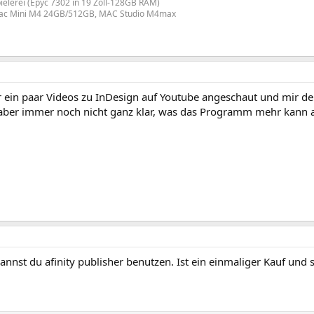
ielerei (Epyc 7302 in 19 Zoll-128GB RAM)
Mac Mini M4 24GB/512GB, MAC Studio M4max
r ein paar Videos zu InDesign auf Youtube angeschaut und mir de
zt aber immer noch nicht ganz klar, was das Programm mehr kann 
kannst du afinity publisher benutzen. Ist ein einmaliger Kauf und 