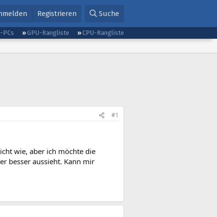
nmelden
Registrieren
Suche
g-PCs
GPU-Rangliste
CPU-Rangliste
#1
icht wie, aber ich möchte die
er besser aussieht. Kann mir