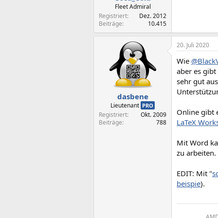
Fleet Admiral
Registriert
Dez. 2012
Beiträge
10.415
20. Juli 2020
Wie
@BlackV
aber es gib
sehr gut aus
Unterstützu
dasbene
Lieutenant
PRO
Online gibt
Registriert
Okt. 2009
LaTeX Work
Beiträge
788
Mit Word kan
zu arbeiten.
EDIT: Mit "
s
beispie
).
AMD 