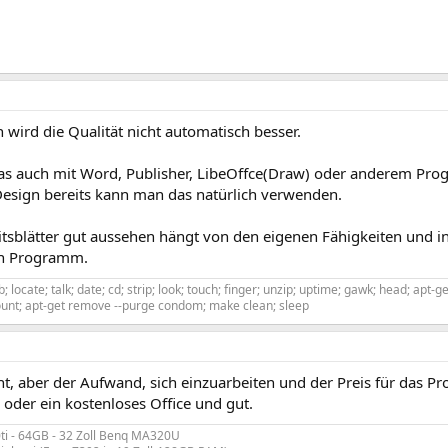
 wird die Qualität nicht automatisch besser.
s auch mit Word, Publisher, LibeOffce(Draw) oder anderem P
esign bereits kann man das natürlich verwenden.
tsblätter gut aussehen hängt von den eigenen Fähigkeiten und in
n Programm.
; locate; talk; date; cd; strip; look; touch; finger; unzip; uptime; gawk; head; apt-
unt; apt-get remove --purge condom; make clean; sleep
ht, aber der Aufwand, sich einzuarbeiten und der Preis für das
der ein kostenloses Office und gut.
0ti - 64GB - 32 Zoll Benq MA320U