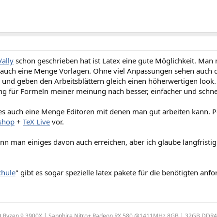
ally
schon geschrieben hat ist Latex eine gute Möglichkeit. Man m
t auch eine Menge Vorlagen. Ohne viel Anpassungen sehen auch 
 und geben den Arbeitsblättern gleich einen höherwertigen look. 
ng für Formeln meiner meinung nach besser, einfacher und schnel
 es auch eine Menge Editoren mit denen man gut arbeiten kann. P
shop
+
TeX Live
vor.
n man einiges davon auch erreichen, aber ich glaube langfristig 
chule
" gibt es sogar spezielle latex pakete für die benötigten anf
Ryzen 9 3900X | Sapphire Nitro+ Radeon RX 580 @1411MHz 8GB | 32GB DDR4-320