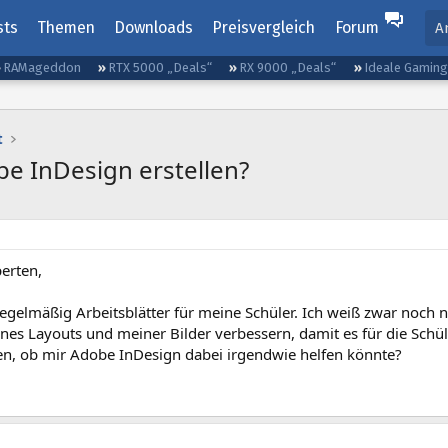
sts
Themen
Downloads
Preisvergleich
Forum
A
RAMageddon
RTX 5000 „Deals“
RX 9000 „Deals“
Ideale Gamin
t
be InDesign erstellen?
erten,
 regelmäßig Arbeitsblätter für meine Schüler. Ich weiß zwar noch n
nes Layouts und meiner Bilder verbessern, damit es für die Schül
n, ob mir Adobe InDesign dabei irgendwie helfen könnte?