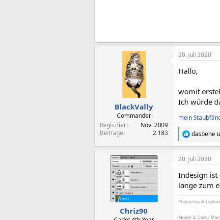
20. Juli 2020
Hallo,
womit erstel
Ich würde d
BlackVally
Commander
mein Staubfän
Registriert
Nov. 2009
Beiträge
2.183
dasbene
u
R
e
a
20. Juli 2020
k
t
Indesign ist
i
o
lange zum ei
n
e
Photoshop & Lightr
n
Chriz90
:
Mobile & Daily: Ma
Cadet 4th Year