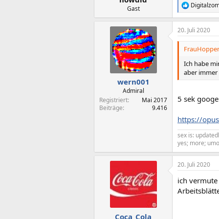
Digitalzo
R
Gast
e
a
20. Juli 2020
k
t
i
FrauHoppens
o
n
Ich habe mi
e
aber immer 
n
wern001
:
Admiral
5 sek googe
Registriert
Mai 2017
Beiträge
9.416
https://opu
sex is: updatedb
yes; more; umo
20. Juli 2020
ich vermute
Arbeitsblätt
Coca_Cola