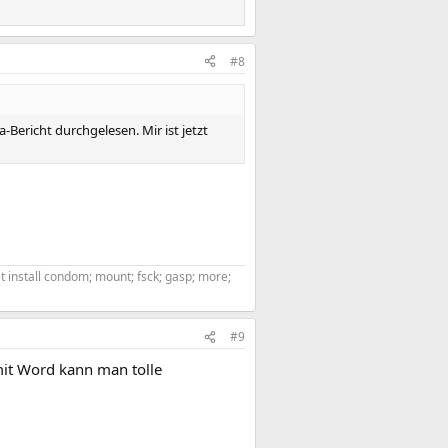
#8
Bericht durchgelesen. Mir ist jetzt
get install condom; mount; fsck; gasp; more;
#9
mit Word kann man tolle