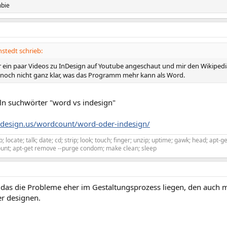
mbie
tedt schrieb:
r ein paar Videos zu InDesign auf Youtube angeschaut und mir den Wikipedia-
noch nicht ganz klar, was das Programm mehr kann als Word.
ln suchwörter "word vs indesign"
sdesign.us/wordcount/word-oder-indesign/
; locate; talk; date; cd; strip; look; touch; finger; unzip; uptime; gawk; head; apt-
unt; apt-get remove --purge condom; make clean; sleep
 das die Probleme eher im Gestaltungsprozess liegen, den auch 
er designen.