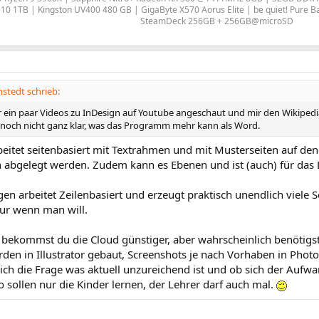
 1TB | Kingston UV400 480 GB | GigaByte X570 Aorus Elite | be quiet! Pure Ba
SteamDeck 256GB + 256GB@microSD
tedt schrieb:
r ein paar Videos zu InDesign auf Youtube angeschaut und mir den Wikipedia-
noch nicht ganz klar, was das Programm mehr kann als Word.
beitet seitenbasiert mit Textrahmen und mit Musterseiten auf de
n abgelegt werden. Zudem kann es Ebenen und ist (auch) für da
n arbeitet Zeilenbasiert und erzeugt praktisch unendlich viele S
ur wenn man will.
 bekommst du die Cloud günstiger, aber wahrscheinlich benötigst
den in Illustrator gebaut, Screenshots je nach Vorhaben in Photo
klich die Frage was aktuell unzureichend ist und ob sich der Aufwa
 sollen nur die Kinder lernen, der Lehrer darf auch mal.