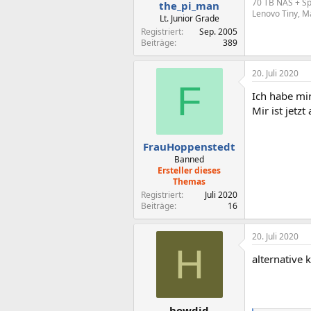
70 TB NAS + Sp
the_pi_man
Lenovo Tiny, 
Lt. Junior Grade
Registriert
Sep. 2005
Beiträge
389
20. Juli 2020
F
Ich habe mi
Mir ist jet
FrauHoppenstedt
Banned
Ersteller dieses
Themas
Registriert
Juli 2020
Beiträge
16
20. Juli 2020
H
alternative 
howdid