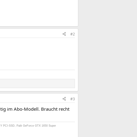
#2
#3
htig im Abo-Modell. Braucht recht
NY PCI-SSD, Palit GeForce GTX 1650 Super