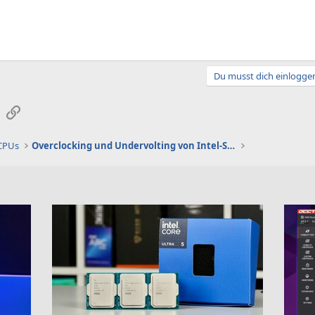
Du musst dich einloggen
sApp
E-Mail
Link
 CPUs
Overclocking und Undervolting von Intel-Systemen