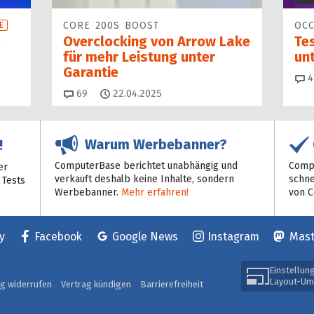
CORE 200S BOOST
OCC
E
Overclocking von Arrow Lake
Tes
für mehr Leistung unter
unt
Garantie
4
Kommentare
69
22.04.2025
Warum Werbebanner?
!
ComputerBase berichtet unabhängig und
Compu
er
verkauft deshalb keine Inhalte, sondern
schne
 Tests
Werbebanner.
Mehr erfahren!
von 
y
Facebook
Google News
Instagram
Mas
Einstellun
Layout-Um
ag widerrufen
Vertrag kündigen
Barrierefreiheit