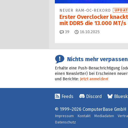
NEUER RAM-OC-REKORD
UPDAT
Erster Overclocker knackt
mit DDR5 die 13.000 MT/s
Kommentare
39
16.10.2025
Nichts mehr verpassen
Erhalte eine Push-Benachrichtigung (od
einen Newsletter) bei Erscheinen neuer
und Berichte:
Jetzt anmelden!
Feeds
Discord
Bluesk
© 1999–2026 ComputerBase GmbH
Impressum
Kontakt
Mediadaten
Vertr
Datenschutz