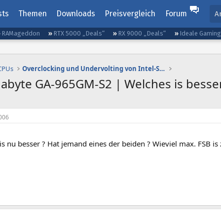
sts
Themen
Downloads
Preisvergleich
Forum
A
RAMageddon
RTX 5000 „Deals“
RX 9000 „Deals“
Ideale Gamin
 CPUs
Overclocking und Undervolting von Intel-Systemen
abyte GA-965GM-S2 | Welches is besser
006
 is nu besser ? Hat jemand eines der beiden ? Wieviel max. FSB is