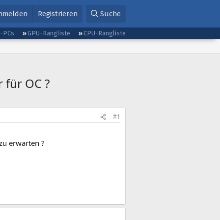
nmelden
Registrieren
Suche
g-PCs
GPU-Rangliste
CPU-Rangliste
 für OC ?
#1
 zu erwarten ?