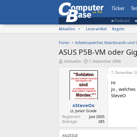
Ticker
Te
Podcast
Aktuelles
Leserartikel
Regeln
Foren
Arbeitsspeicher, Mainboards und
ASUS P5B-VM oder Gig
E
E
xSteveOx
7. Dezember 2006
r
r
s
s
7. Dezember 2
t
t
Hi
e
e
l
l
jo , welches
l
l
SteveO
e
t
xSteveOx
r
a
m
Lt. Junior Grade
Registriert
Juni 2005
Beiträge
285