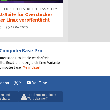
T FÜR FREIES BETRIEBSSYSTEM
t-Suite für Overclocker
er Linux veröffentlicht
Kommentare
5
17.04.2025
ComputerBase Pro
terBase Pro ist die werbefreie,
lle, flexible und zugleich faire Variante
ComputerBase.
Mehr dazu!
todon
X
YouTube
gen und
Probleme mit einem
schalter
Werbebanner?