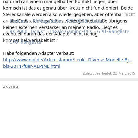
natürlich an einem mangelhaften Kontakt liegen, aber
Regeln
komisch ist das es genau über Kreuz nicht funktioniert. Beide
Stereokanäle werden also wiedergegeben, aber offenbar nicht
an alle Endstufen des Radios weitergeleitet. Habe übrigens
Podcast
RAMageddon
RTX 5000 „Deals“
keinen externen Verstärker an meinem Radio. Liegt es
RX 9000 „Deals“
Ideale Gaming-PCs
GPU-Rangliste
eventuell daran das der Adapter nicht richtig
kompatibel/verkabelt ist ?
CPU-Rangliste
Habe folgenden Adapter verbaut:
http://www.niq.de/Artikelstamm/Lenk...Diverse-Modelle-Bj--
bis-2011-fuer-ALPINE.html
Zuletzt bearbeitet:
22. März 2015