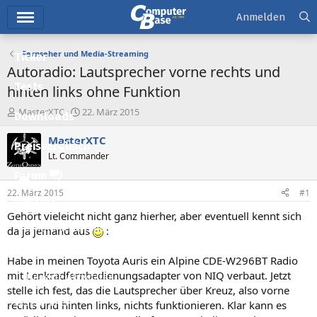
Hauptmenü
Anmelden
Fernseher und Media-Streaming
Ticker
Autoradio: Lautsprecher vorne rechts und
Tests
hinten links ohne Funktion
E
E
MasterXTC
22. März 2015
Downloads
r
r
s
s
MasterXTC
Preisvergleich
t
t
Lt. Commander
e
e
l
l
Forum
l
l
22. März 2015
#1
e
t
Aktuelles
r
a
Gehört vieleicht nicht ganz hierher, aber eventuell kennt sich
m
Empfohlene Inhalte
da ja jemand aus
:
Neue Beiträge
Habe in meinen Toyota Auris ein Alpine CDE-W296BT Radio
mit Lenkradfernbedienungsadapter von NIQ verbaut. Jetzt
Neueste Aktivitäten
stelle ich fest, das die Lautsprecher über Kreuz, also vorne
Leserartikel
rechts und hinten links, nichts funktionieren. Klar kann es