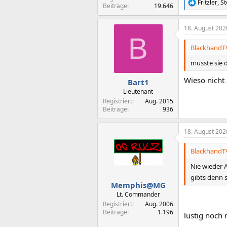
Fritzler
,
St
R
Beiträge
19.646
e
a
18. August 202
k
B
t
i
BlackhandTV
o
n
musste sie d
e
n
Wieso nicht
Bart1
:
Lieutenant
Registriert
Aug. 2015
Beiträge
936
18. August 202
BlackhandTV
Nie wieder 
gibts denn
Memphis@MG
Lt. Commander
Registriert
Aug. 2006
Beiträge
1.196
lustig noch 