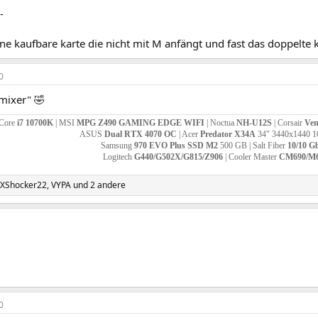
-
ne kaufbare karte die nicht mit M anfängt und fast das doppelte k
0
 mixer" 🤣
 Core
i7 10700K
| MSI
MPG Z490 GAMING EDGE WIFI
| Noctua
NH-U12S
| Corsair
Ven
ASUS
Dual RTX 4070 OC
| Acer
Predator X34A
34" 3440x1440 1
Samsung
970 EVO Plus SSD M2
500 GB | Salt Fiber
10/10 Gb
Logitech
G440/G502X/G815/Z906
| Cooler Master
CM690/M
XShocker22
,
VYPA
und 2 andere
0