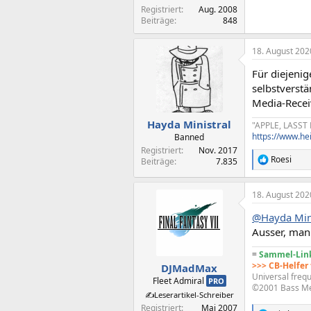
Registriert
Aug. 2008
Beiträge
848
18. August 202
Für diejenig
selbstverst
Media-Rece
Hayda Ministral
"APPLE, LASST
https://www.he
Banned
Registriert
Nov. 2017
Roesi
Beiträge
7.835
R
e
a
18. August 202
k
t
@Hayda Mini
i
o
Ausser, man
n
e
=
Sammel-Link
n
>>> CB-Helfer
DJMadMax
:
Universal frequ
Fleet Admiral
PRO
©2001 Bass M
✍️Leserartikel-Schreiber
Registriert
Mai 2007