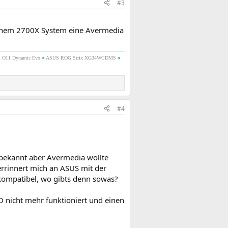
#3
seinem 2700X System eine Avermedia
i O11 Dynamic Evo
●
ASUS ROG Strix XG34WCDMS
●
#4
 bekannt aber Avermedia wollte
rrinnert mich an ASUS mit der
nkompatibel, wo gibts denn sowas?
 nicht mehr funktioniert und einen