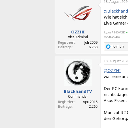
18. August 202
k
t
@Blackhand
i
o
Wie hat sic
n
Live Gamer 
e
n
OZZHI
Ryzen 7 9800X3D
:
Vice Admiral
MO-RA3 420
Registriert
Juli 2009
flo.murr
Beiträge
6.768
R
e
a
18. August 202
k
t
@OZZHI
i
o
war eine and
n
e
Der PC konn
n
BlackhandTV
nichts dage
:
Commander
Asus Essenc
Registriert
Apr. 2015
Beiträge
2.265
Man zahlt 2
den Gehörga