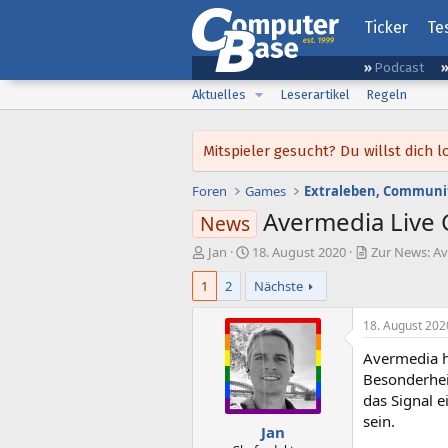
Ticker
Te
Podcast
Aktuelles
Leserartikel
Regeln
Mitspieler gesucht? Du willst dic
Foren
Games
Extraleben, Communit
Avermedia Live
News
E
E
Jan
18. August 2020
Zur News: A
r
r
1
2
Nächste
s
s
t
t
e
e
18. August 202
l
l
Avermedia ha
l
l
e
t
Besonderhei
r
a
das Signal 
m
sein.
Jan