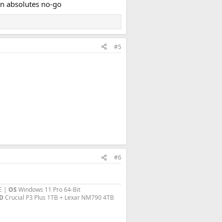
n absolutes no-go
#5
#6
E |
OS
Windows 11 Pro 64-Bit
D
Crucial P3 Plus 1TB + Lexar NM790 4TB