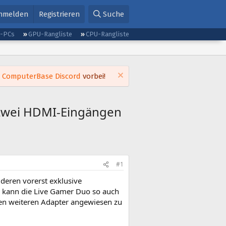
nmelden
Registrieren
Suche
g-PCs
GPU-Rangliste
CPU-Rangliste
m
ComputerBase Discord
vorbei!
 zwei HDMI-Eingängen
#1
 deren vorerst exklusive
e kann die Live Gamer Duo so auch
inen weiteren Adapter angewiesen zu