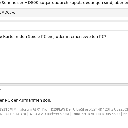
 Sennheiser HD800 sogar dadurch kaputt gegangen sind, aber ei
CMDCake
0
 Karte in den Spiele-PC ein, oder in einen zweiten PC?
0
r PC der Aufnahmen soll.
SYSTEM
Minisforum AI X1 Pro |
DISPLAY
Dell UltraSharp 32'' 4K 120Hz U3225Q
zen AI 9 HX 370 |
GPU
AMD Radeon 890M
|
RAM
32GB AData DDR5 5600
|
SS