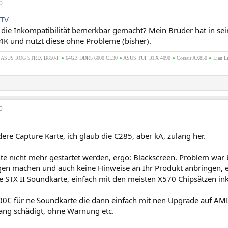
0
TV
h die Inkompatibilität bemerkbar gemacht? Mein Bruder hat in 
4K und nutzt diese ohne Probleme (bisher).
●
ASUS ROG STRIX B850-F
●
64GB DDR5 6000 CL30
●
ASUS TUF RTX 4090
●
Corsair AX850
●
Lian L
0
ere Capture Karte, ich glaub die C285, aber kA, zulang her.
te nicht mehr gestartet werden, ergo: Blackscreen. Problem war
gen machen und auch keine Hinweise an Ihr Produkt anbringen, e
e STX II Soundkarte, einfach mit den meisten X570 Chipsätzen i
00€ für ne Soundkarte die dann einfach mit nen Upgrade auf AMD
ng schädigt, ohne Warnung etc.