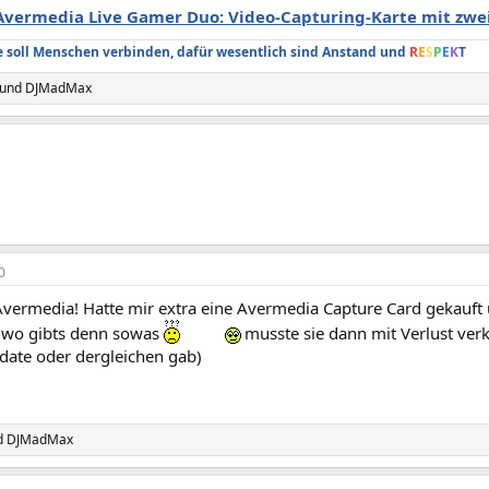
Avermedia Live Gamer Duo: Video-Capturing-Karte mit zw
soll Menschen verbinden, dafür wesentlich sind Anstand und
R
E
S
P
E
K
T
und
DJMadMax
0
Avermedia! Hatte mir extra eine Avermedia Capture Card gekauft
 wo gibts denn sowas
musste sie dann mit Verlust verka
ate oder dergleichen gab)
d
DJMadMax