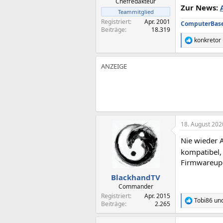
Chefredakteur
Zur News:
Teammitglied
Registriert
Apr. 2001
ComputerBase 
Beiträge
18.319
konkretor
R
e
a
k
t
i
o
n
e
n
:
18. August 202
Nie wieder 
kompatibel,
Firmwareupd
BlackhandTV
Commander
Registriert
Apr. 2015
Tobi86
un
R
Beiträge
2.265
e
a