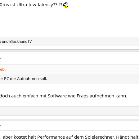
ms ist Ultra-low-latency??!?!
x
und
BlackhandTV
0
eb:
r PC der Aufnahmen soll.
och auch einfach mit Software wie Fraps aufnehmen kann.
0
, aber kostet halt Performance auf dem Spielerechner. Hängt hal