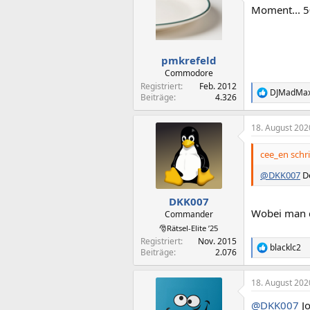
Moment... 50
pmkrefeld
Commodore
Registriert
Feb. 2012
DJMadMa
R
Beiträge
4.326
e
a
18. August 202
k
t
i
cee_en schri
o
n
@DKK007
De
e
n
DKK007
:
Wobei man d
Commander
🎅Rätsel-Elite ’25
Registriert
Nov. 2015
blacklc2
R
Beiträge
2.076
e
a
18. August 202
k
t
@DKK007
Jo
i