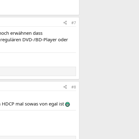
#7
t noch erwähnen dass
m regulären DVD-/BD-Player oder
#8
m HDCP mal sowas von egal ist