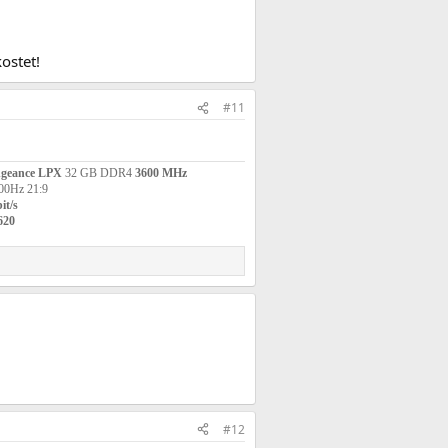
ostet!
#11
geance LPX
32 GB DDR4
3600 MHz
00Hz 21:9
it/s
620
#12