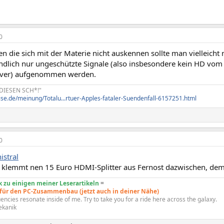
0
en die sich mit der Materie nicht auskennen sollte man vielleich
ändlich nur ungeschützte Signale (also insbesondere kein HD vo
iver) aufgenommen werden.
 DIESEN SCH*!"
ise.de/meinung/Totalu...rtuer-Apples-fataler-Suendenfall-6157251.html
0
stral
 klemmt nen 15 Euro HDMI-Splitter aus Fernost dazwischen, de
 zu einigen meiner Leserartikeln
=
 für den PC-Zusammenbau (jetzt auch in deiner Nähe)
encies resonate inside of me. Try to take you for a ride here across the galaxy.
ekanik