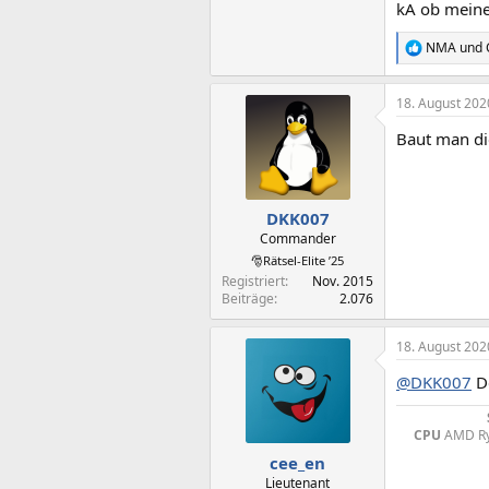
kA ob meine
NMA
und
R
e
a
18. August 202
k
t
Baut man die
i
o
n
e
n
DKK007
:
Commander
🎅Rätsel-Elite ’25
Registriert
Nov. 2015
Beiträge
2.076
18. August 202
@DKK007
De
CPU
AMD Ry
cee_en
Lieutenant