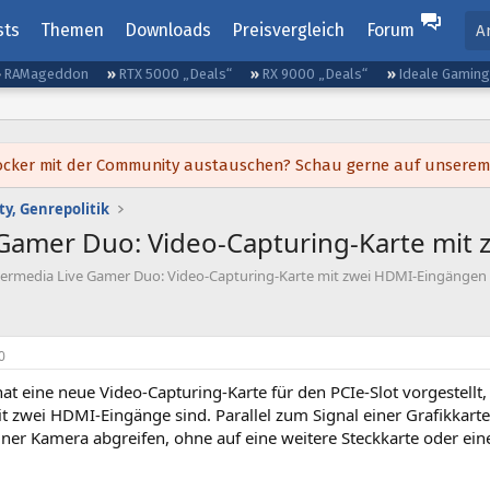
sts
Themen
Downloads
Preisvergleich
Forum
A
RAMageddon
RTX 5000 „Deals“
RX 9000 „Deals“
Ideale Gamin
h locker mit der Community austauschen? Schau gerne auf unsere
y, Genrepolitik
 Gamer Duo: Video-Capturing-Karte mit
vermedia Live Gamer Duo: Video-Capturing-Karte mit zwei HDMI-Eingängen
0
t eine neue Video-Capturing-Karte für den PCIe-Slot vorgestellt,
t zwei HDMI-Eingänge sind. Parallel zum Signal einer Grafikkart
einer Kamera abgreifen, ohne auf eine weitere Steckkarte oder e