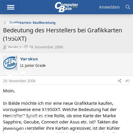
Hauptmenü
Anmelden
Grafikkarten: Kaufberatung
Ticker
Bedeutung des Herstellers bei Grafikkarten
Tests
(1950XT)
E
E
Yarakus
29. November 2006
Downloads
r
r
s
s
Yarakus
Preisvergleich
t
t
Lt. Junior Grade
e
e
l
l
Forum
l
l
29. November 2006
#1
e
t
Aktuelles
r
a
Moin,
m
Empfohlene Inhalte
In Bälde möchte ich mir eine neue Grafikkarte kaufen,
Neue Beiträge
vorzugsweise eine X1950XT. Welche Bedeutung hat der
Hersteller? Spielt es eine Rolle, ob eine Karte der Marke
Neueste Aktivitäten
Sapphire, Gecube, Connect oder Asus etc. ist? Takten die
Leserartikel
jeweiligen Hersteller ihre Karten agressiver, ist der Kühler