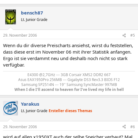
bensch87
Lt. Junior Grade
29. November 2006
#5
Wenn du dir diverse Preischarts ansiehst, wirst du feststellen,
dass diese erst im November 06 mit ihrer Statistik anfangen.
Ergo ist sie verdammt neu und deshalb noch nicht so stark
verfügbar.
E4300 @2,7GHz --- 3GB Corsair XMS2 DDR2 667
Asus EAX1950Pro 256MB --- Gigabyte DS3 Rev3.3 BIOS F12
Samsung SP2514N --- 19'' Samsung SyncMaster 997MB
When I die I'll ascend to heaven for I've lived my life in hell
Yarakus
Lt. Junior Grade
Ersteller dieses Themas
29. November 2006
#6
wird auf allen x1950XT auch der selbe Speicher verbaut? Mal