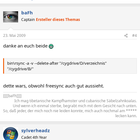
baFh
Captain
Ersteller dieses Themas
23. Mai 2009
#4
danke an euch beide
bin\rsync -a -v --delete-after "/cygdrive/D/verzeichnis"
"/cygdrive/B/"
dette wars, obwohl freesync auch gut aussieht.
[[[[baFh]]]]​
Ich mag tibetanische Kampfhamster und cubanische Säbelzahnkoalas.
Und wenn ich einmal sterbe, begrabt mich mit dem Gesicht nach unten.
So, daß jeder, der mich noch nie leiden konnte, mich auch nochmal am *****
lecken kann.​
sylverheadz
Cadet 4th Year