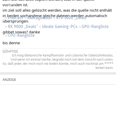
Regeln
vorhanden ist.
im ziel soll alles gelöscht werden, was die quelle nicht enthält
in beiden vorhandene gleiche dateien werden automatisch
Podcast
RAMageddon
RTX 5000 „Deals“
übersprungen.
RX 9000 „Deals“
Ideale Gaming-PCs
GPU-Rangliste
gibbet sowas? danke
CPU-Rangliste
bis denne
[[[[baFh]]]]​
Ich mag tibetanische Kampfhamster und cubanische Säbelzahnkoalas.
Und wenn ich einmal sterbe, begrabt mich mit dem Gesicht nach unten.
So, daß jeder, der mich noch nie leiden konnte, mich auch nochmal am *****
lecken kann.​