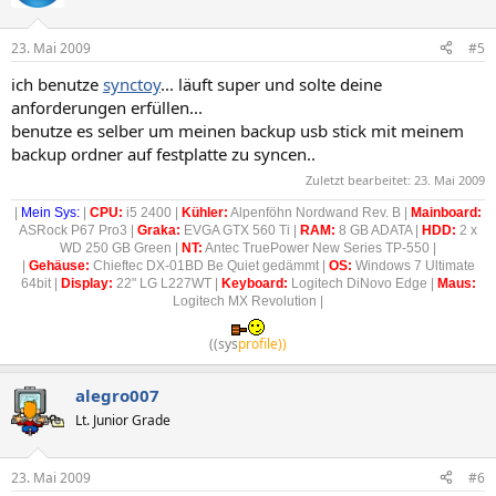
23. Mai 2009
#5
ich benutze
synctoy
... läuft super und solte deine
anforderungen erfüllen...
benutze es selber um meinen backup usb stick mit meinem
backup ordner auf festplatte zu syncen..
Zuletzt bearbeitet:
23. Mai 2009
|
Mein Sys:
|
CPU:
i5 2400 |
Kühler:
Alpenföhn Nordwand Rev. B |
Mainboard:
ASRock P67 Pro3 |
Graka:
EVGA GTX 560 Ti |
RAM:
8 GB ADATA |
HDD:
2 x
WD 250 GB Green |
NT:
Antec TruePower New Series TP-550 |
|
Gehäuse:
Chieftec DX-01BD Be Quiet gedämmt |
OS:
Windows 7 Ultimate
64bit |
Display:
22" LG L227WT |
Keyboard:
Logitech DiNovo Edge |
Maus:
Logitech MX Revolution |​
((sys
profile))
alegro007
Lt. Junior Grade
23. Mai 2009
#6