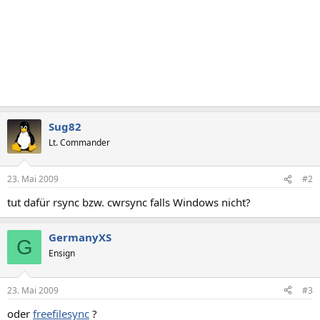
Sug82
Lt. Commander
23. Mai 2009
#2
tut dafür rsync bzw. cwrsync falls Windows nicht?
GermanyXS
G
Ensign
23. Mai 2009
#3
oder
freefilesync
?