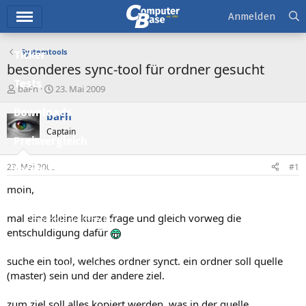
Hauptmenü
Anmelden
Systemtools
Ticker
besonderes sync-tool für ordner gesucht
Tests
E
E
baFh
23. Mai 2009
r
r
Downloads
s
s
baFh
t
t
Captain
e
e
Preisvergleich
l
l
l
l
23. Mai 2009
#1
Forum
e
t
r
a
moin,
Aktuelles
m
mal eine kleine kurze frage und gleich vorweg die
Empfohlene Inhalte
entschuldigung dafür
Neue Beiträge
suche ein tool, welches ordner synct. ein ordner soll quelle
Neueste Aktivitäten
(master) sein und der andere ziel.
Leserartikel
zum ziel soll alles kopiert werden, was in der quelle