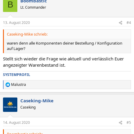
Boombastic
B
Lt. Commander
13. August 2020
#4
Caseking-Mike schrieb:
waren denn alle Komponenten deiner Bestellung / Konfiguration
auf Lager?
Stellt sich wieder die Frage wie aktuell und verlässlich Euer
angezeigter Warenbestand ist.
SYSTEMPROFIL
Malustra
R
e
a
Caseking-Mike
k
t
Caseking
i
o
n
14. August 2020
#5
e
n