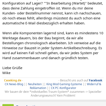
Konfiguration auf Lager? ""In Bearbeitung (Wartet)" bedeutet,
dass deine Zahlung eingetroffen ist. Wenn du mir deine
Kunden- oder Bestellnummer nennst, kann ich nachschauen,
ob noch etwas fehlt, allerdings müsstest du auch schon eine
automatische E-Mail diesbezüglich erhalten haben.
Wenn alle Komponenten lagernd sind, kann es mindestens 10
Werktage dauern, bis der Bau beginnt, da wir alle
Bestellungen chronologisch abarbeiten. Ich verweise auf die
Hinweise zur Bauzeit in jeder System-Artikelbeschreibung. Es
wird auf keinen Fall schnell gehen, da wir jedes System per
Hand zusammenbauen und danach gründlich testen.
Liebe Grüße
Mike
Caseking.de
-
Hier ist nichts Standard!
- Besucht uns auch auf
Facebook
CK News-Blog
||
Neuheiten
||
King Mod Gaming-Systeme
||
Widerruf &
Reklamation
||
CK PC-Konfigurator
Wir bauen dir dein *individuelles Traum-System* zusammen -> Spezieller
Änderungswunsch? Kein Problem!​