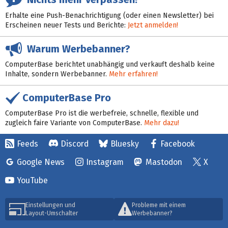
Erhalte eine Push-Benachrichtigung (oder einen Newsletter) bei
Erscheinen neuer Tests und Berichte:
Jetzt anmelden!
Warum Werbebanner?
ComputerBase berichtet unabhängig und verkauft deshalb keine
Inhalte, sondern Werbebanner.
Mehr erfahren!
ComputerBase Pro
ComputerBase Pro ist die werbefreie, schnelle, flexible und
zugleich faire Variante von ComputerBase.
Mehr dazu!
Feeds
Discord
Bluesky
Facebook
Google News
Instagram
Mastodon
X
YouTube
Einstellungen und
Probleme mit einem
Layout-Umschalter
Werbebanner?