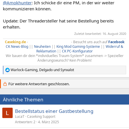
@Amokhunter
: Ich schicke dir eine PM, in der wir weiter
kommunizieren können.
Update: Der Threadersteller hat seine Bestellung bereits
erhalten.
Zuletzt bearbeitet:
16. August 2020
Caseking.de
-
Hier ist nichts Standard!
- Besucht uns auch auf
Facebook
CK News-Blog
||
Neuheiten
||
King Mod Gaming-Systeme
||
Widerruf &
Reklamation
||
CK PC-Konfigurator
Wir bauen dir dein *individuelles Traum-System* zusammen -> Spezieller
Änderungswunsch? Kein Problem!​
Warlock-Gaming
,
Delgado
und
Synxalot
R
e
a
Für weitere Antworten geschlossen.
k
t
i
Ähnliche Themen
o
n
e
Bestellstatus einer Gastbestellung
n
LucaT
Caseking Support
:
Antworten
2
4. März 2025