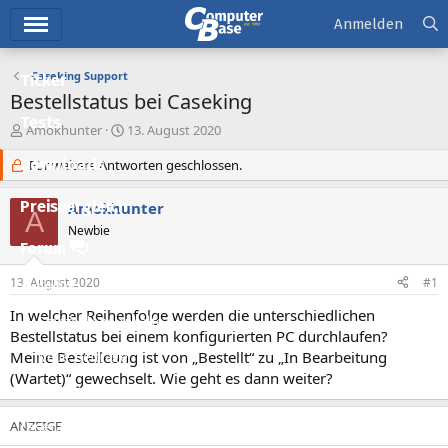
Hauptmenü
Anmelden
Caseking Support
Ticker
Bestellstatus bei Caseking
Tests
E
E
Amokhunter
13. August 2020
r
r
Downloads
s
Für weitere Antworten geschlossen.
s
t
t
e
e
Preisvergleich
Amokhunter
A
l
l
Newbie
l
l
Forum
e
t
r
a
13. August 2020
#1
Aktuelles
m
In welcher Reihenfolge werden die unterschiedlichen
Empfohlene Inhalte
Bestellstatus bei einem konfigurierten PC durchlaufen?
Meine Bestelleung ist von „Bestellt“ zu „In Bearbeitung
Neue Beiträge
(Wartet)“ gewechselt. Wie geht es dann weiter?
Neueste Aktivitäten
Leserartikel