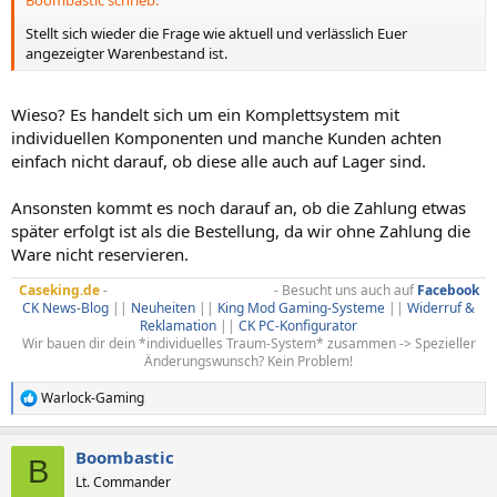
Boombastic schrieb:
:
Stellt sich wieder die Frage wie aktuell und verlässlich Euer
angezeigter Warenbestand ist.
Wieso? Es handelt sich um ein Komplettsystem mit
individuellen Komponenten und manche Kunden achten
einfach nicht darauf, ob diese alle auch auf Lager sind.
Ansonsten kommt es noch darauf an, ob die Zahlung etwas
später erfolgt ist als die Bestellung, da wir ohne Zahlung die
Ware nicht reservieren.
Caseking.de
-
Hier ist nichts Standard!
- Besucht uns auch auf
Facebook
CK News-Blog
||
Neuheiten
||
King Mod Gaming-Systeme
||
Widerruf &
Reklamation
||
CK PC-Konfigurator
Wir bauen dir dein *individuelles Traum-System* zusammen -> Spezieller
Änderungswunsch? Kein Problem!​
Warlock-Gaming
R
e
a
Boombastic
k
B
t
Lt. Commander
i