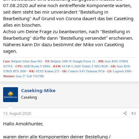
07.08.2020 auf eine noch eintreffende Komponente warten,
seit dem steht bei mir unverändert "Bestellung in
Bearbeitung" Auf Grund von Corona dauert das bei CaseKing
alles ein bisschen.
Achso um Deine Frage zu beantworten, nach "Bestellung in
Bearbeitung" dürfte dann "Bestellung versendet" erscheinen.
Näheres kann Dir dazu bestimmt der Mike von CaseKing
sagen.
Case:
BeQuiet Silent Base 802
-
NT:
BeQuiet 1000 W Straight Power 11
-
MB:
Asus ROG STRIX
X570-E
-
CPU:
AMD Ryzen 9 5900x
-
RAM:
64 GB G.Skill Trident Z NEO RGB
-
GK:
Asus ROG
STRIX RTX 3090
-
WK:
NZXT Kraken Z73
-
SK
:
Creative X-Fi Titanium PCIe
-
LS:
Logitech Z906
-
Monitor:
Asus 27 Zoll
VS278H
Caseking-Mike
Caseking
13. August 2020
#3
Hallo Amokhunter,
waren denn alle Komponenten deiner Bestellung /