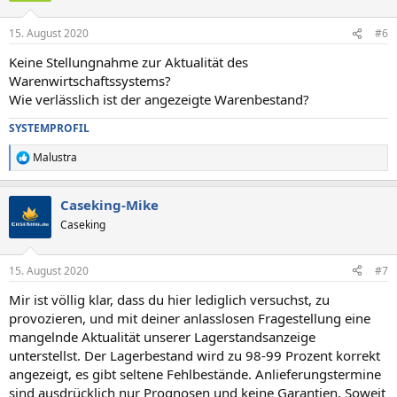
o
n
15. August 2020
#6
e
n
Keine Stellungnahme zur Aktualität des
:
Warenwirtschaftssystems?
Wie verlässlich ist der angezeigte Warenbestand?
SYSTEMPROFIL
Malustra
R
e
a
Caseking-Mike
k
t
Caseking
i
o
n
15. August 2020
#7
e
n
Mir ist völlig klar, dass du hier lediglich versuchst, zu
:
provozieren, und mit deiner anlasslosen Fragestellung eine
mangelnde Aktualität unserer Lagerstandsanzeige
unterstellst. Der Lagerbestand wird zu 98-99 Prozent korrekt
angezeigt, es gibt seltene Fehlbestände. Anlieferungstermine
sind ausdrücklich nur Prognosen und keine Garantien. Soweit