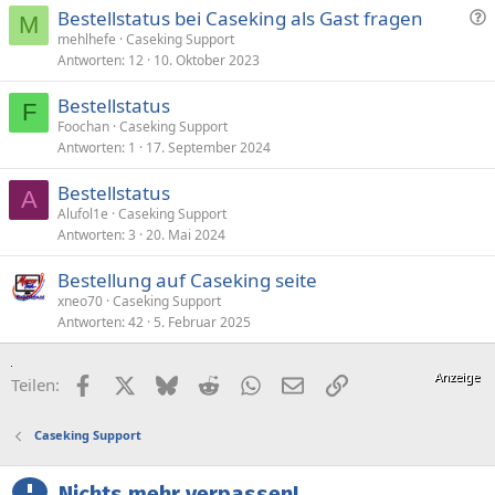
F
Bestellstatus bei Caseking als Gast fragen
M
r
mehlhefe
Caseking Support
Antworten
12
10. Oktober 2023
a
g
Bestellstatus
e
F
Foochan
Caseking Support
Antworten
1
17. September 2024
Bestellstatus
A
Alufol1e
Caseking Support
Antworten
3
20. Mai 2024
Bestellung auf Caseking seite
xneo70
Caseking Support
Antworten
42
5. Februar 2025
Facebook
X (Twitter)
Bluesky
Reddit
WhatsApp
E-Mail
Link
Teilen:
Caseking Support
Nichts mehr verpassen!