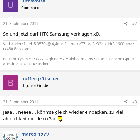
ultravoire
U
Commander
21. September 2011
#2
So und jetzt darf HTC Samsung verklagen xD.
Vorhanden: Intel i5 3570k@ 4,4ghz / asrock z77-pro3 /32gb ddr3 1600mhz /
rx480 8gb vram
geplant: ryzen r9 5xxx / 32gb ddr5 / Mainboard am5 Sockel/ Highend Gpu ->
alles in ein Dan a4 stecken.
buffetgrätscher
B
Lt. Junior Grade
21. September 2011
#3
Jaaa ... neeee ... könn'se gleich wieder einpacken, zu viel
ähnlichkeit mit dem iPad
marcol1979