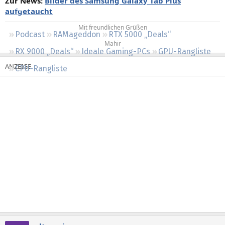
Zur News:
Bilder des Samsung Galaxy Tab Plus
Regeln
aufgetaucht
Mit freundlichen Grüßen
Podcast
RAMageddon
RTX 5000 „Deals“
Mahir​
RX 9000 „Deals“
Ideale Gaming-PCs
GPU-Rangliste
CPU-Rangliste