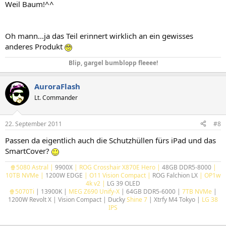
Weil Baum!^^
Oh mann...ja das Teil erinnert wirklich an ein gewisses
anderes Produkt
Blip, gargel bumblopp fleeee!
AuroraFlash
Lt. Commander
22. September 2011
#8
Passen da eigentlich auch die Schutzhüllen fürs iPad und das
SmartCover?
🍿
5080 Astral |
9900X
| ROG Crosshair X870E Hero |
48GB DDR5-8000
|
10
TB NVMe
|
1200W EDGE
| O11 Vision Compact |
ROG Falchion LX
| OP1w
4k v2 |
LG 39 OLED
🍿5070Ti
| 13900K |
MEG Z690 Unify-X
| 64GB DDR5-6000 |
7TB NVMe
|
1200W Revolt X | Vision Compact | Ducky
Shine 7
| Xtrfy M4 Tokyo |
LG 38
IPS