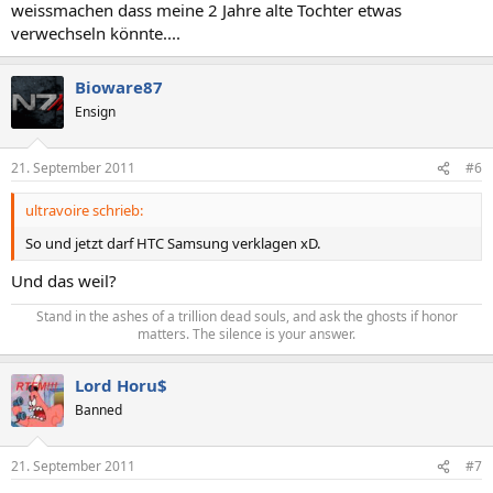
weissmachen dass meine 2 Jahre alte Tochter etwas
verwechseln könnte....
Bioware87
Ensign
21. September 2011
#6
ultravoire schrieb:
So und jetzt darf HTC Samsung verklagen xD.
Und das weil?
Stand in the ashes of a trillion dead souls, and ask the ghosts if honor
matters. The silence is your answer.​
Lord Horu$
Banned
21. September 2011
#7