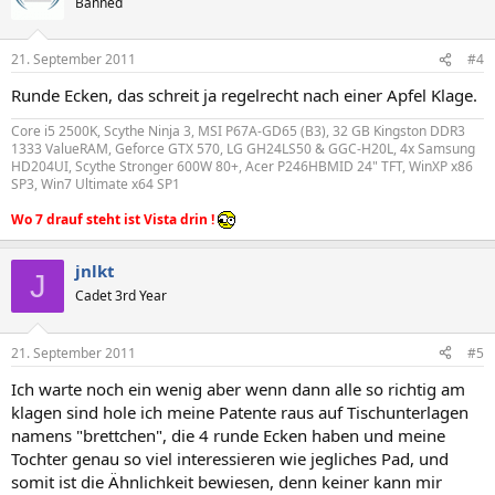
Banned
21. September 2011
#4
Runde Ecken, das schreit ja regelrecht nach einer Apfel Klage.
Core i5 2500K, Scythe Ninja 3, MSI P67A-GD65 (B3), 32 GB Kingston DDR3
1333 ValueRAM, Geforce GTX 570, LG GH24LS50 & GGC-H20L, 4x Samsung
HD204UI, Scythe Stronger 600W 80+, Acer P246HBMID 24" TFT, WinXP x86
SP3, Win7 Ultimate x64 SP1
Wo 7 drauf steht ist Vista drin !
jnlkt
J
Cadet 3rd Year
21. September 2011
#5
Ich warte noch ein wenig aber wenn dann alle so richtig am
klagen sind hole ich meine Patente raus auf Tischunterlagen
namens "brettchen", die 4 runde Ecken haben und meine
Tochter genau so viel interessieren wie jegliches Pad, und
somit ist die Ähnlichkeit bewiesen, denn keiner kann mir