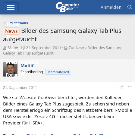
Hauptmenü
Anmelden
Notebooks
Ticker
Bilder des Samsung Galaxy Tab Plus
News
Tests
aufgetaucht
E
E
Mahir
21. September 2011
Zur News: Bilder des Samsung
Downloads
r
r
Galaxy Tab Plus aufgetaucht
s
s
Preisvergleich
t
t
Mahir
e
e
Schreiberling
Teammitglied
l
l
Forum
l
l
e
t
Aktuelles
21. September 2011
#1
r
a
m
Wie die Website
TmoNews
berichtet, wurden den Kollegen
Empfohlene Inhalte
Bilder eines Galaxy Tab Plus zugespielt. Zu sehen sind neben
Neue Beiträge
dem Herstellerlogo ein Schriftzug des Netzbetreibers T-Mobile
USA sowie der Zusatz 4G – dieser steht Übersee beim
Neueste Aktivitäten
Provider für HSPA+.
Leserartikel