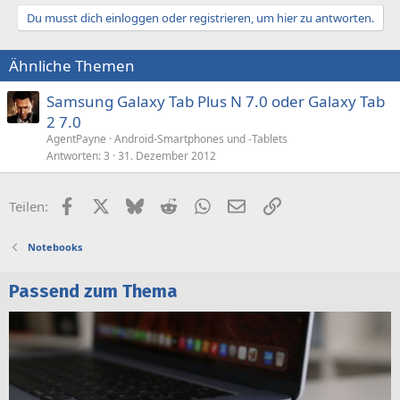
Du musst dich einloggen oder registrieren, um hier zu antworten.
Ähnliche Themen
Samsung Galaxy Tab Plus N 7.0 oder Galaxy Tab
2 7.0
AgentPayne
Android-Smartphones und -Tablets
Antworten
3
31. Dezember 2012
Facebook
X (Twitter)
Bluesky
Reddit
WhatsApp
E-Mail
Link
Teilen:
Notebooks
Passend zum Thema