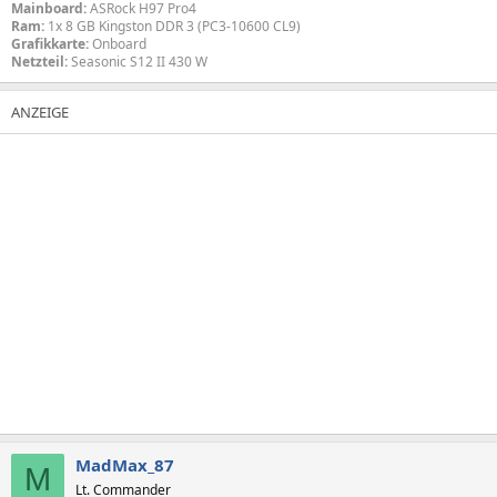
Mainboard:
ASRock H97 Pro4
Ram:
1x 8 GB Kingston DDR 3 (PC3-10600 CL9)
Grafikkarte:
Onboard
Netzteil:
Seasonic S12 II 430 W
MadMax_87
M
Lt. Commander