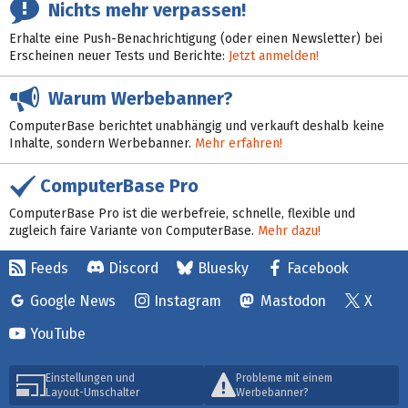
Nichts mehr verpassen!
Erhalte eine Push-Benachrichtigung (oder einen Newsletter) bei
Erscheinen neuer Tests und Berichte:
Jetzt anmelden!
Warum Werbebanner?
ComputerBase berichtet unabhängig und verkauft deshalb keine
Inhalte, sondern Werbebanner.
Mehr erfahren!
ComputerBase Pro
ComputerBase Pro ist die werbefreie, schnelle, flexible und
zugleich faire Variante von ComputerBase.
Mehr dazu!
Feeds
Discord
Bluesky
Facebook
Google News
Instagram
Mastodon
X
YouTube
Einstellungen und
Probleme mit einem
Layout-Umschalter
Werbebanner?