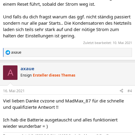
einem Reset führt, sobald der Strom weg ist.
Und falls du dich fragst warum das ggf. nicht ständig passiert
sondern nur alle paar Starts.. Die Kondensatoren des Netzteils
laden sich teils sehr stark auf und der nötige Strom zum
halten der Einstellungen ist gering.
Zuletzt bearbeitet:
10. Mai 2021
axaue
R
e
a
axaue
k
A
t
Ensign
Ersteller dieses Themas
i
o
n
16. Mai 2021
#4
e
n
Viel lieben Danke cvzone und MadMax_87 für die schnelle
:
und qualifizierte Antwort !!
Ich hab die Batterie ausgetauscht und alles funktioniert
wieder wunderbar = )