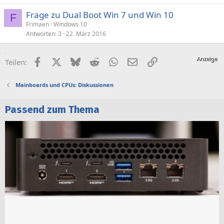
Frage zu Dual Boot Win 7 und Win 10
F
Frimaen
Windows 10
Antworten
3
22. März 2016
Facebook
X (Twitter)
Bluesky
Reddit
WhatsApp
E-Mail
Link
Teilen:
Mainboards und CPUs: Diskussionen
Passend zum Thema