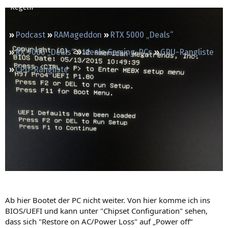
Regeln
Podcast
RAMageddon
RTX 5000 „Deals“
RX 9000 „Deals“
Ideale Gaming-PCs
GPU-Rangliste
CPU-Rangliste
Ab hier Bootet der PC nicht weiter. Von hier komme ich ins
BIOS/UEFI und kann unter "Chipset Configuration" sehen,
dass sich "Restore on AC/Power Loss" auf „Power off“