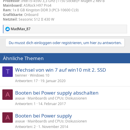
Prozessor:
Intel i5-4590 3,3 GHz (1150 Sockel)+ Mugen 2 Rev B
Mainboard:
ASRock H97 Pro4
Ram:
1x 8 GB Kingston DDR 3 (PC3-10600 CL9)
Grafikkarte:
Onboard
Netzteil:
Seasonic S12 II 430 W
MadMax_87
R
e
a
Du musst dich einloggen oder registrieren, um hier zu antworten.
k
t
i
Ähnliche Themen
o
n
e
Wechsel von win 7 auf win10 mit 2. SSD
T
n
twinner
Windows 10
:
Antworten
17
19. Januar 2020
Booten bei Power supply abschalten
A
axaue
Mainboards und CPUs: Diskussionen
Antworten
1
14. Februar 2017
Booten bei Power supply
A
axaue
Mainboards und CPUs: Diskussionen
Antworten
2
1. November 2014