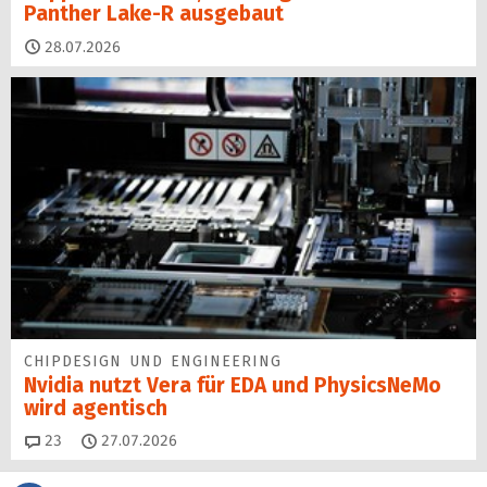
Panther Lake-R ausgebaut
28.07.2026
CHIPDESIGN UND ENGINEERING
Nvidia nutzt Vera für EDA und PhysicsNeMo
wird agentisch
Kommentare
23
27.07.2026