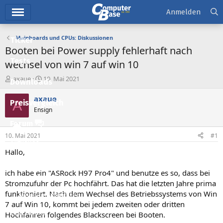
Hauptmenü
Anmelden
Mainboards und CPUs: Diskussionen
Ticker
Booten bei Power supply fehlerhaft nach
Tests
wechsel von win 7 auf win 10
E
E
axaue
10. Mai 2021
Downloads
r
r
s
s
axaue
A
Preisvergleich
t
t
Ensign
e
e
l
l
Forum
l
l
10. Mai 2021
#1
e
t
Aktuelles
r
a
Hallo,
m
Empfohlene Inhalte
ich habe ein "ASRock H97 Pro4" und benutze es so, dass bei
Neue Beiträge
Stromzufuhr der Pc hochfährt. Das hat die letzten Jahre prima
funktioniert. Nach dem Wechsel des Betriebssystems von Win
Neueste Aktivitäten
7 auf Win 10, kommt bei jedem zweiten oder dritten
Leserartikel
Hochfahren folgendes Blackscreen bei Booten.