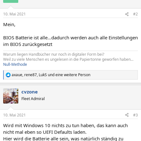
10. Mai 2021
#2
Mein,
BIOS Batterie ist alle...dadurch werden auch alle Einstellungen
im BIOS zurückgesetzt
Warum liegen Handbücher nur noch in digitaler Form bei?
Weil zu viele Menschen es ungelesen in die Papiertonne geworfen haben...
Null-Methode
axaue
,
rene87
,
LukS
und eine weitere Person
R
e
a
cvzone
k
t
Fleet Admiral
i
o
n
10. Mai 2021
#3
e
n
Wird mit Windows 10 nichts zu tun haben, das kann auch
:
nicht mal eben so UEFI Defaults laden.
Hier wird die Batterie alle sein, was natürlich ständig zu