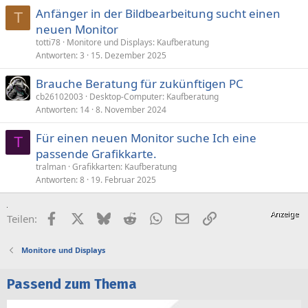
Anfänger in der Bildbearbeitung sucht einen
T
neuen Monitor
totti78
Monitore und Displays: Kaufberatung
Antworten
3
15. Dezember 2025
Brauche Beratung für zukünftigen PC
cb26102003
Desktop-Computer: Kaufberatung
Antworten
14
8. November 2024
Für einen neuen Monitor suche Ich eine
T
passende Grafikkarte.
tralman
Grafikkarten: Kaufberatung
Antworten
8
19. Februar 2025
Facebook
X (Twitter)
Bluesky
Reddit
WhatsApp
E-Mail
Link
Teilen:
Monitore und Displays
Passend zum Thema