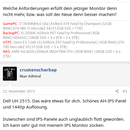
Welche Anforderungen erfüllt dein jetziger Monitor denn
nicht mehr, bzw. was soll der Neue denn besser machen?
GamePC
: i7-3930K@4,0 Ghz|ASRock X79 Fatal1ty Champion|32GB
RAM|GTX 980 Ti HerculeZ X4|512GB SSD + 1TB|
BackupPC
: i5-2500K|ASRock P67 Fatal1ty Professional|8GB
RAM|HD6450|128GB SSD + 3 x 4TB + 5 x 3TB|
HTPC
: Xeon E3-1246 v3|ASRock Z97 Fatal1ty Professional|16GB RAM|GTX
780 HerculeZ X3|512GB SSD + 5 x 3TB|
NAS
: AMD A4-4020|ASRock FM2A78M-ITX+|8GB RAM|128GB SSD + 6 x
2TB|
crustenscharbap
Rear Admiral
22. November 2015
#3
Dell UH 2515. Das wäre etwas für dich. Schönes AH-IPS Panel
und 1440p Auflösung.
Inzwischen sind IPS-Panele auch unglaublich flott geworden.
Ich kann sehr gut mit meinem IPS Monitor zocken.