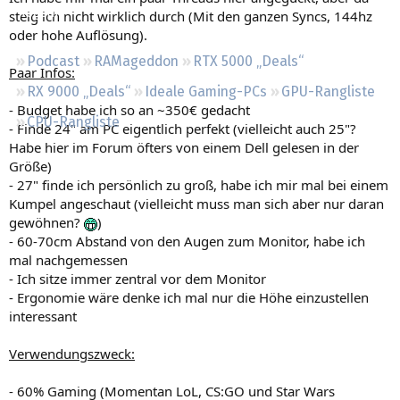
Regeln
steig ich nicht wirklich durch (Mit den ganzen Syncs, 144hz
oder hohe Auflösung).
Podcast
RAMageddon
RTX 5000 „Deals“
Paar Infos:
RX 9000 „Deals“
Ideale Gaming-PCs
GPU-Rangliste
- Budget habe ich so an ~350€ gedacht
CPU-Rangliste
- Finde 24" am PC eigentlich perfekt (vielleicht auch 25"?
Habe hier im Forum öfters von einem Dell gelesen in der
Größe)
- 27" finde ich persönlich zu groß, habe ich mir mal bei einem
Kumpel angeschaut (vielleicht muss man sich aber nur daran
gewöhnen?
)
- 60-70cm Abstand von den Augen zum Monitor, habe ich
mal nachgemessen
- Ich sitze immer zentral vor dem Monitor
- Ergonomie wäre denke ich mal nur die Höhe einzustellen
interessant
Verwendungszweck:
- 60% Gaming (Momentan LoL, CS:GO und Star Wars