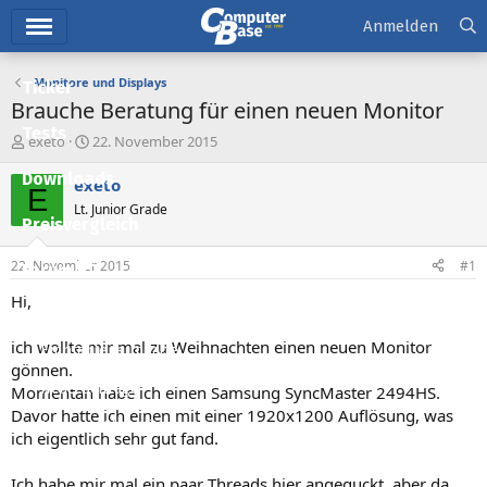
Hauptmenü
Anmelden
Monitore und Displays
Ticker
Brauche Beratung für einen neuen Monitor
Tests
E
E
exeto
22. November 2015
r
r
Downloads
s
s
exeto
E
t
t
Lt. Junior Grade
e
e
Preisvergleich
l
l
l
l
22. November 2015
#1
Forum
e
t
r
a
Hi,
Aktuelles
m
ich wollte mir mal zu Weihnachten einen neuen Monitor
Empfohlene Inhalte
gönnen.
Neue Beiträge
Momentan habe ich einen Samsung SyncMaster 2494HS.
Davor hatte ich einen mit einer 1920x1200 Auflösung, was
Neueste Aktivitäten
ich eigentlich sehr gut fand.
Leserartikel
Ich habe mir mal ein paar Threads hier angeguckt, aber da