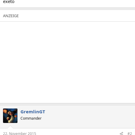
exeto
GremlinGT
Commander
22. November 2015
#2