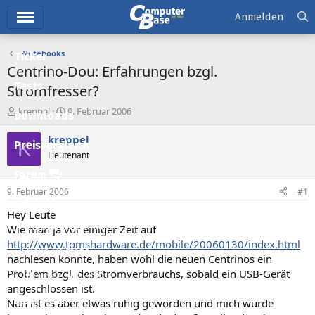
Hauptmenü
Anmelden
Notebooks
Ticker
Centrino-Dou: Erfahrungen bzgl.
Tests
Stromfresser?
E
E
kreppel
9. Februar 2006
Downloads
r
r
s
s
kreppel
K
Preisvergleich
t
t
Lieutenant
e
e
l
l
Forum
l
l
9. Februar 2006
#1
e
t
Aktuelles
r
a
Hey Leute
m
Empfohlene Inhalte
Wie man ja vor einiger Zeit auf
http://www.tomshardware.de/mobile/20060130/index.html
Neue Beiträge
nachlesen konnte, haben wohl die neuen Centrinos ein
Problem bzgl. des Stromverbrauchs, sobald ein USB-Gerät
Neueste Aktivitäten
angeschlossen ist.
Leserartikel
Nun ist es aber etwas ruhig geworden und mich würde