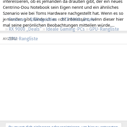
interessieren, ob es jemanden da draußen gibt, der ein neues
Regeln
Centrino-Dou Notebook sein Eigen nennt und ein ähnliches
Szenario wie bei Toms Hardware nachgestellt hat. Wenn es so
jemanden gibt, fände ich es echt interessant, wenn dieser hier
Podcast
RAMageddon
RTX 5000 „Deals“
mal seine perönlichen Beobachtungen mitteilen würde....
RX 9000 „Deals“
Ideale Gaming-PCs
GPU-Rangliste
CPU-Rangliste
Du musst dich einloggen oder registrieren, um hier zu antworten.