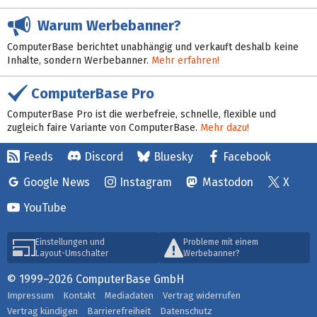
Warum Werbebanner?
ComputerBase berichtet unabhängig und verkauft deshalb keine
Inhalte, sondern Werbebanner.
Mehr erfahren!
ComputerBase Pro
ComputerBase Pro ist die werbefreie, schnelle, flexible und
zugleich faire Variante von ComputerBase.
Mehr dazu!
Feeds
Discord
Bluesky
Facebook
Google News
Instagram
Mastodon
X
YouTube
Einstellungen und
Probleme mit einem
Layout-Umschalter
Werbebanner?
© 1999–2026 ComputerBase GmbH
Impressum
Kontakt
Mediadaten
Vertrag widerrufen
Vertrag kündigen
Barrierefreiheit
Datenschutz