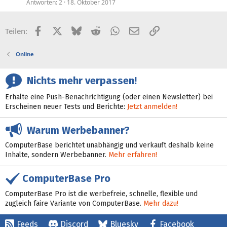
Antworten
2
18. Oktober 2017
Facebook
X (Twitter)
Bluesky
Reddit
WhatsApp
E-Mail
Link
Teilen:
Online
Nichts mehr verpassen!
Erhalte eine Push-Benachrichtigung (oder einen Newsletter) bei
Erscheinen neuer Tests und Berichte:
Jetzt anmelden!
Warum Werbebanner?
ComputerBase berichtet unabhängig und verkauft deshalb keine
Inhalte, sondern Werbebanner.
Mehr erfahren!
ComputerBase Pro
ComputerBase Pro ist die werbefreie, schnelle, flexible und
zugleich faire Variante von ComputerBase.
Mehr dazu!
Feeds
Discord
Bluesky
Facebook