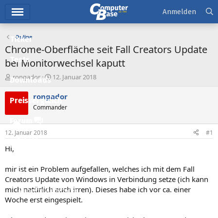
Hauptmenü
Anmelden
Online
Ticker
Chrome-Oberfläche seit Fall Creators Update
Tests
bei Monitorwechsel kaputt
E
E
rongador
12. Januar 2018
Downloads
r
r
s
s
rongador
Preisvergleich
t
t
Commander
e
e
l
l
Forum
l
l
12. Januar 2018
#1
e
t
Aktuelles
r
a
Hi,
m
Empfohlene Inhalte
mir ist ein Problem aufgefallen, welches ich mit dem Fall
Neue Beiträge
Creators Update von Windows in Verbindung setze (ich kann
mich natürlich auch irren). Dieses habe ich vor ca. einer
Neueste Aktivitäten
Woche erst eingespielt.
Leserartikel