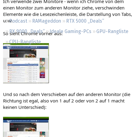
Ich verwende zwei Monitore - wenn ich Chrome von dem
Regeln
einen Monitor zum anderen Monitor ziehe, verschwinden
Elemente wie die Lesezeichenleiste, die Darstellung von Tabs,
usw.
Podcast
RAMageddon
RTX 5000 „Deals“
RX 9000 „Deals“
Ideale Gaming-PCs
GPU-Rangliste
So sieht Chrome vorher aus:
CPU-Rangliste
Und so nach dem Verschieben auf den anderen Monitor (die
Richtung ist egal, also von 1 auf 2 oder von 2 auf 1 macht
keinen Unterschied):