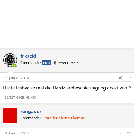
frkazid
Commander
PRO
🎅Rätsel-Elite ’14
12. Januar 2018
#2
Haste testweise mal die Hardwarebeschleunigung deaktiviert?
16C/32T, 64GB, 48 XTX
rongador
Commander
Ersteller dieses Themas
12. Januar 2018
#3