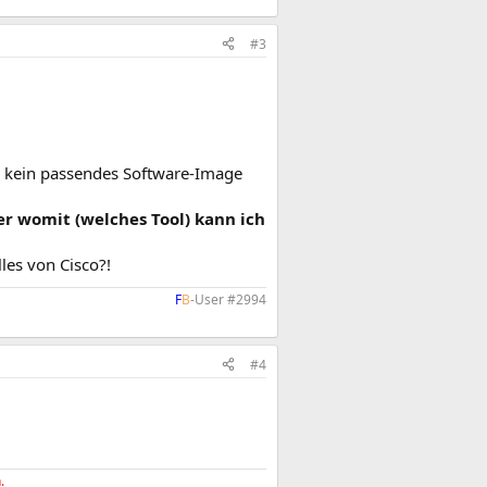
#3
s kein passendes Software-Image
er womit (welches Tool) kann ich
les von Cisco?!
F
B
-User #2994​
#4
.