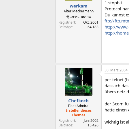
1 stopbit
werkam
Protocol har
Alter Meckermann
Du kannst e
🎅Rätsel-Elite ’14
ftp://ftp.m
Registriert
Okt. 2001
http://www.
Beiträge
64.183
http://home
30. März 2004
per telnet (
dass ich das
übers netz d
Chefkoch
der 3com fun
Fleet Admiral
hatte einen 
Ersteller dieses
Themas
Registriert
Juni 2002
wichtig ist 
Beiträge
15.426