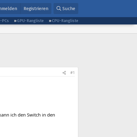
nmelden
Registrieren
Suche
g-PCs
GPU-Rangliste
CPU-Rangliste
#1
e kann ich den Switch in den