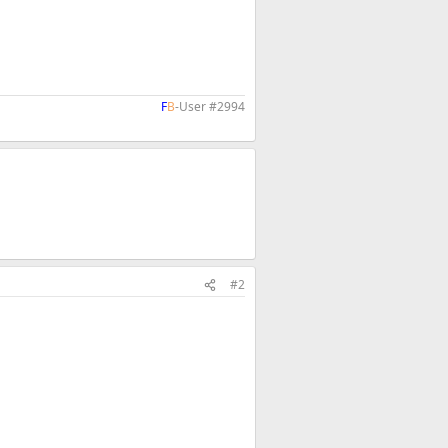
F
B
-User #2994​
#2