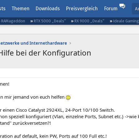
sts
Themen
Downloads
Preisvergleich
Forum
A
RAMageddon
RTX 5000 „Deals“
RX 9000 „Deals“
Ideale Gamin
etzwerke und Internethardware
Hilfe bei der Konfiguration
men!
ann mir jemand von euch helfen
r einen Cisco Catalyst 2924XL, 24-Port 10/100 Switch.
chon speziell konfiguriert (Vlan, einzelne Ports, Subnet etc.) ->wi
stand" zurückversetzen?!
ration auf default, kein PW, Ports auf 100 Full etc.!