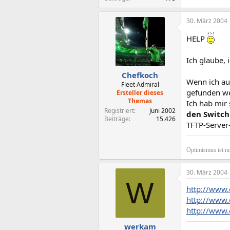
30. März 2004
HELP
Ich glaube,
Chefkoch
Wenn ich au
Fleet Admiral
gefunden w
Ersteller dieses
Themas
Ich hab mir 
Registriert
Juni 2002
den Switch
Beiträge
15.426
TFTP-Server-
Optimismus ist nu
30. März 2004
W
http://www.c
http://www.
http://www.
werkam