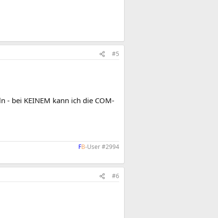
#5
eln - bei KEINEM kann ich die COM-
F
B
-User #2994​
#6