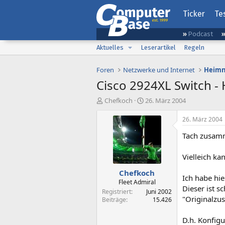
Ticker
Te
Podcast
Aktuelles
Leserartikel
Regeln
Foren
Netzwerke und Internet
Heimn
Cisco 2924XL Switch - 
E
E
Chefkoch
26. März 2004
r
r
s
s
26. März 2004
t
t
Tach zusam
e
e
l
l
l
l
Vielleich k
e
t
Chefkoch
r
a
Ich habe hie
m
Fleet Admiral
Dieser ist s
Registriert
Juni 2002
"Originalzu
Beiträge
15.426
D.h. Konfigu