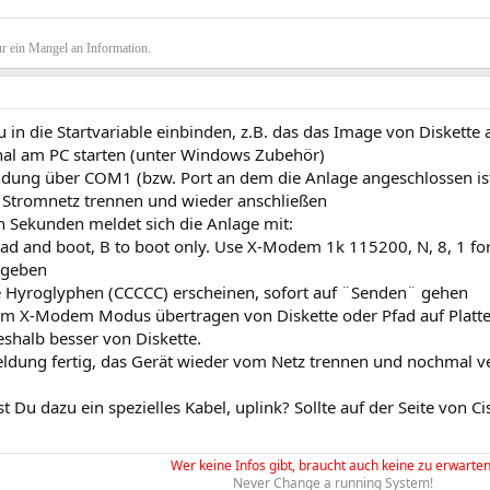
r ein Mangel an Information.
in die Startvariable einbinden, z.B. das das Image von Diskette 
al am PC starten (unter Windows Zubehör)
ndung über COM1 (bzw. Port an dem die Anlage angeschlossen ist)
Stromnetz trennen und wieder anschließen
n Sekunden meldet sich die Anlage mit:
ad and boot, B to boot only. Use X-Modem 1k 115200, N, 8, 1 f
ngeben
 Hyroglyphen (CCCCC) erscheinen, sofort auf ¨Senden¨ gehen
 im X-Modem Modus übertragen von Diskette oder Pfad auf Platte.
shalb besser von Diskette.
ldung fertig, das Gerät wieder vom Netz trennen und nochmal 
st Du dazu ein spezielles Kabel, uplink? Sollte auf der Seite von
Wer keine Infos gibt, braucht auch keine zu erwarten
Never Change a running System!