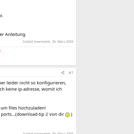
r.
er Anleitung.
Zuletzt bearbeitet:
30. März 2004
.
#7
r leider nicht so konfigurieren,
ch keine ip-adresse, womit ich
 um files hochzuladen!
 ports...(download-tip 2 von dir
)
Zuletzt bearbeitet:
30. März 2004