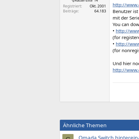
🎅Rätsel-Elite ’14
http://www.
Registriert
Okt. 2001
Benutzer ist
Beiträge
64.183
mit der Seri
You can down
•
http://www
(for registe
•
http://www
(for nonregi
Und hier no
http://www.
Ähnliche Themen
Omada Switch hinterein