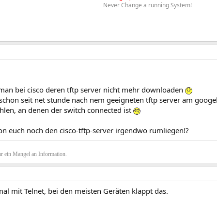
Never Change a running System!
!
 man bei cisco deren tftp server nicht mehr downloaden
t schon seit net stunde nach nem geeigneten tftp server am goog
hlen, an denen der switch connected ist
von euch noch den cisco-tftp-server irgendwo rumliegen!?
r ein Mangel an Information.
al mit Telnet, bei den meisten Geräten klappt das.