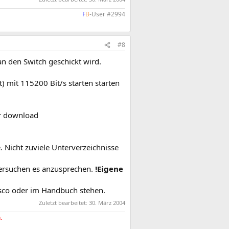
F
B
-User #2994​
#8
an den Switch geschickt wird.
 mit 115200 Bit/s starten starten
or download
 Nicht zuviele Unterverzeichnisse
versuchen es anzusprechen.
!Eigene
 Cisco oder im Handbuch stehen.
Zuletzt bearbeitet:
30. März 2004
.