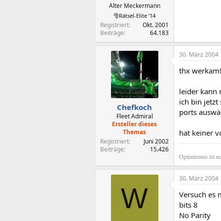
Alter Meckermann
🎅Rätsel-Elite ’14
Registriert
Okt. 2001
Beiträge
64.183
30. März 2004
thx werkam
leider kann
ich bin jetz
Chefkoch
ports auswä
Fleet Admiral
Ersteller dieses
Themas
hat keiner 
Registriert
Juni 2002
Beiträge
15.426
Optimismus ist nu
30. März 2004
W
Versuch es m
bits 8
No Parity