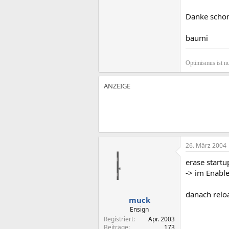
Danke schon
baumi
Optimismus ist nu
26. März 2004
erase startu
-> im Enabl
danach relo
muck
Ensign
Registriert
Apr. 2003
Beiträge
173