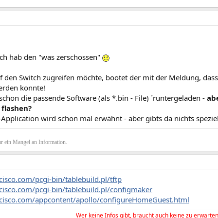
 ich hab den "was zerschossen"
f den Switch zugreifen möchte, bootet der mit der Meldung, das
erden konnte!
schon die passende Software (als *.bin - File) ´runtergeladen -
ab
 flashen?
Application wird schon mal erwähnt - aber gibts da nichts speziel
r ein Mangel an Information.
isco.com/pcgi-bin/tablebuild.pl/tftp
cisco.com/pcgi-bin/tablebuild.pl/configmaker
cisco.com/appcontent/apollo/configureHomeGuest.html
Wer keine Infos gibt, braucht auch keine zu erwarten