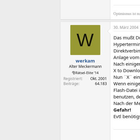
Optimismus ist nu
30. März 2004
W
Das mußt Du 
Hypertermin
Direktverbi
Anlage vom 
werkam
Nach einige
Alter Meckermann
X to Downlo
🎅Rätsel-Elite ’14
Nun ¨X¨ ei
Registriert
Okt. 2001
Wenn einige
Beiträge
64.183
Flash-Datei
benutzen, de
Nach der Me
Gefahr!
Evtl benötig