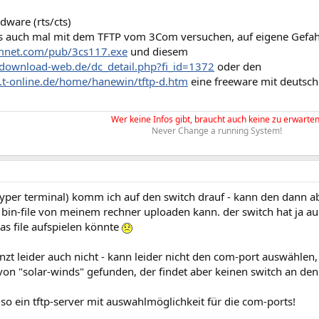
dware (rts/cts)
s auch mal mit dem TFTP vom 3Com versuchen, auf eigene Gefah
tmnet.com/pub/3cs117.exe
und diesem
download-web.de/dc_detail.php?fi_id=1372
oder den
.t-online.de/home/hanewin/tftp-d.htm
eine freeware mit deutsch
Wer keine Infos gibt, braucht auch keine zu erwarten
Never Change a running System!
hyper terminal) komm ich auf den switch drauf - kann den dann abe
 bin-file von meinem rechner uploaden kann. der switch hat ja au
as file aufspielen könnte
zt leider auch nicht - kann leider nicht den com-port auswählen,
von "solar-winds" gefunden, der findet aber keinen switch an den
also ein tftp-server mit auswahlmöglichkeit für die com-ports!