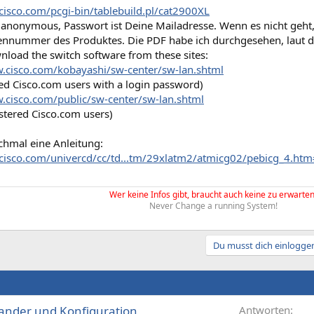
cisco.com/pcgi-bin/tablebuild.pl/cat2900XL
 anonymous, Passwort ist Deine Mailadresse. Wenn es nicht geht,
ennummer des Produktes. Die PDF habe ich durchgesehen, laut die
load the switch software from these sites:
.cisco.com/kobayashi/sw-center/sw-lan.shtml
red Cisco.com users with a login password)
.cisco.com/public/sw-center/sw-lan.shtml
stered Cisco.com users)
chmal eine Anleitung:
cisco.com/univercd/cc/td...tm/29xlatm2/atmicg02/pebicg_4.ht
Wer keine Infos gibt, braucht auch keine zu erwarten
Never Change a running System!
Du musst dich einloggen
ander und Konfiguration
Antworten