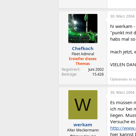
30. März 2004
hi werkam - 
"punkt mit 
habs mal so
Chefkoch
mach jetzt,
Fleet Admiral
Ersteller dieses
Themas
VIELEN DA
Registriert
Juni 2002
Beiträge
15.426
Optimismus ist nu
30. März 2004
W
Es müssen n
ich nur bei
liegen. Mus
Versuche es 
werkam
http://www.
Alter Meckermann
hier kannst 