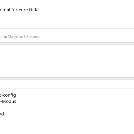
 mal für eure Hilfe
r ein Mangel an Information.
p-config
e-Modus
ad