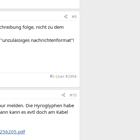
#9
schreibung folge, nicht zu dem
"unzulässiges nachrichtenformat"!
F
B
-User #2994​
#10
 nur melden. Die Hyroglyphen habe
Dann kann es evtl doch am Kabel
l256205.pdf