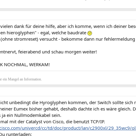
vielen dank für deine hilfe, aber ich komme, wenn ich deiner be
den hieroglyphen" - egal, welche baudrate
 (ohne stromreset) versucht - bekomme dann nur fehlermeldung 
 entnervt, feierabend und schau morgen weiter!
NK NOCHMAL, WERKAM!
r ein Mangel an Information.
icht unbedingt die Hyroglyphen kommen, der Switch sollte sich
 meiner Eumex bisher gehabt, deshalb dachte ich es wäre gleich. 
s ja ein Nullmodemkabel sein.
mal mit der Catalyst von Cisco, die benutzt TCP/IP.
cisco.com/univercd/cc/td/doc/product/lan/c2900xl/29_35wc9/o
Du runterladen: