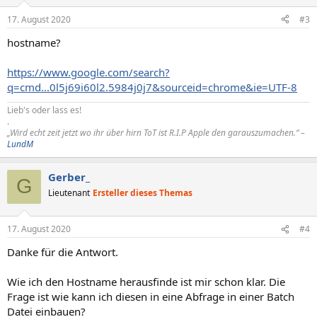
17. August 2020
#3
hostname?
https://www.google.com/search?
q=cmd...0l5j69i60l2.5984j0j7&sourceid=chrome&ie=UTF-8
Lieb's oder lass es!
.
„Wird echt zeit jetzt wo ihr über hirn ToT ist R.I.P Apple den garauszumachen.“ –
LundM
Gerber_
G
Lieutenant
Ersteller dieses Themas
17. August 2020
#4
Danke für die Antwort.
Wie ich den Hostname herausfinde ist mir schon klar. Die
Frage ist wie kann ich diesen in eine Abfrage in einer Batch
Datei einbauen?