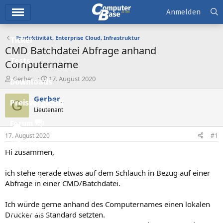
Hauptmenü
Anmelden
Produktivität, Enterprise Cloud, Infrastruktur
Ticker
CMD Batchdatei Abfrage anhand
Tests
Computername
E
E
Gerber_
17. August 2020
Downloads
r
r
s
s
Gerber_
G
Preisvergleich
t
t
Lieutenant
e
e
l
l
Forum
l
l
17. August 2020
#1
e
t
Aktuelles
r
a
Hi zusammen,
m
Empfohlene Inhalte
ich stehe gerade etwas auf dem Schlauch in Bezug auf einer
Neue Beiträge
Abfrage in einer CMD/Batchdatei.
Neueste Aktivitäten
Ich würde gerne anhand des Computernames einen lokalen
Leserartikel
Drucker als Standard setzten.