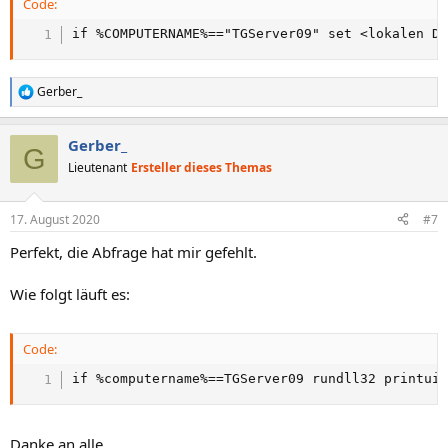
Code:
if %COMPUTERNAME%=="TGServer09" set <lokalen D
Gerber_
R
e
a
Gerber_
k
G
t
Lieutenant
Ersteller dieses Themas
i
o
n
17. August 2020
#7
e
n
Perfekt, die Abfrage hat mir gefehlt.
:
Wie folgt läuft es:
Code:
if %computername%==TGServer09 rundll32 printui
Danke an alle.