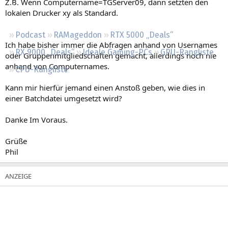
Z.B. Wenn Computername=TGServer09, dann setzten den
Regeln
lokalen Drucker xy als Standard.
Podcast
RAMageddon
RTX 5000 „Deals“
Ich habe bisher immer die Abfragen anhand von Usernames
RX 9000 „Deals“
Ideale Gaming-PCs
GPU-Rangliste
oder Gruppenmitgliedschaften gemacht, allerdings noch nie
anhand von Computernames.
CPU-Rangliste
Kann mir hierfür jemand einen Anstoß geben, wie dies in
einer Batchdatei umgesetzt wird?
Danke Im Voraus.
Grüße
Phil