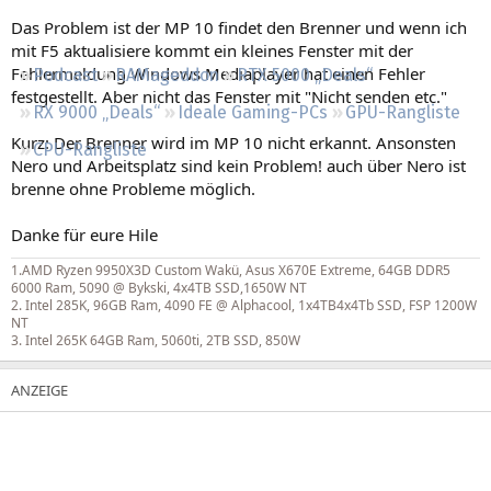
Regeln
Das Problem ist der MP 10 findet den Brenner und wenn ich
mit F5 aktualisiere kommt ein kleines Fenster mit der
Fehlermeldung Windows Mediaplayer hat einen Fehler
Podcast
RAMageddon
RTX 5000 „Deals“
festgestellt. Aber nicht das Fenster mit "Nicht senden etc."
RX 9000 „Deals“
Ideale Gaming-PCs
GPU-Rangliste
Kurz: Der Brenner wird im MP 10 nicht erkannt. Ansonsten
CPU-Rangliste
Nero und Arbeitsplatz sind kein Problem! auch über Nero ist
brenne ohne Probleme möglich.
Danke für eure Hile
1.AMD Ryzen 9950X3D Custom Wakü, Asus X670E Extreme, 64GB DDR5
6000 Ram, 5090 @ Bykski, 4x4TB SSD,1650W NT
2. Intel 285K, 96GB Ram, 4090 FE @ Alphacool, 1x4TB4x4Tb SSD, FSP 1200W
NT
3. Intel 265K 64GB Ram, 5060ti, 2TB SSD, 850W