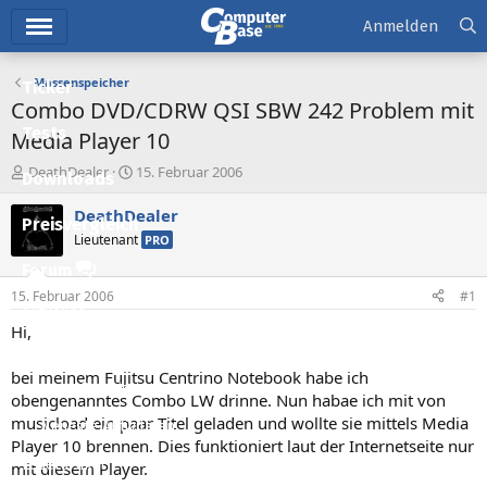
Hauptmenü
Anmelden
Massenspeicher
Ticker
Combo DVD/CDRW QSI SBW 242 Problem mit
Tests
Media Player 10
E
E
DeathDealer
15. Februar 2006
Downloads
r
r
s
s
DeathDealer
Preisvergleich
t
t
Lieutenant
PRO
e
e
l
l
Forum
l
l
15. Februar 2006
#1
e
t
Aktuelles
r
a
Hi,
m
Empfohlene Inhalte
bei meinem Fujitsu Centrino Notebook habe ich
Neue Beiträge
obengenanntes Combo LW drinne. Nun habae ich mit von
musicload ein paar Titel geladen und wollte sie mittels Media
Neueste Aktivitäten
Player 10 brennen. Dies funktioniert laut der Internetseite nur
Leserartikel
mit diesem Player.