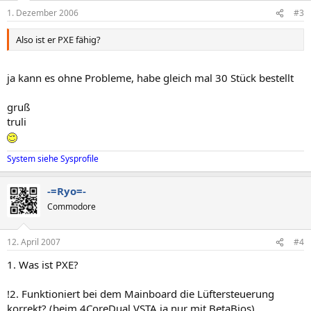
1. Dezember 2006
#3
Also ist er PXE fähig?
ja kann es ohne Probleme, habe gleich mal 30 Stück bestellt
gruß
truli
System siehe Sysprofile
-=Ryo=-
Commodore
12. April 2007
#4
1. Was ist PXE?
!2. Funktioniert bei dem Mainboard die Lüftersteuerung
korrekt? (beim 4CoreDual VSTA ja nur mit BetaBios)