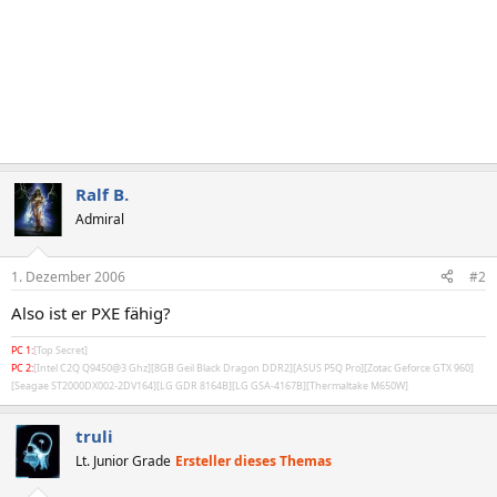
Ralf B.
Admiral
1. Dezember 2006
#2
Also ist er PXE fähig?
PC 1:
[Top Secret]
PC 2:
[Intel C2Q Q9450@3 Ghz][8GB Geil Black Dragon DDR2][ASUS P5Q Pro][Zotac Geforce GTX 960]
[Seagae ST2000DX002-2DV164][LG GDR 8164B][LG GSA-4167B][Thermaltake M650W]
truli
Lt. Junior Grade
Ersteller dieses Themas