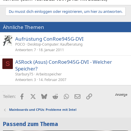
Du musst dich einloggen oder registrieren, um hier zu antworten.
Ähnliche Themen
Aufrüstung ConRoe945G-DVI
POCO
Desktop-Computer: Kaufberatung
Antworten
7
18. Januar 2011
ASRock (Asus) ConRoe945G-DVI - Welcher
S
Speicher?
Starbury75
Arbeitsspeicher
Antworten
3
14. Februar 2007
Facebook
X (Twitter)
Bluesky
Reddit
WhatsApp
E-Mail
Link
Teilen:
Mainboards und CPUs: Probleme mit Intel
Passend zum Thema