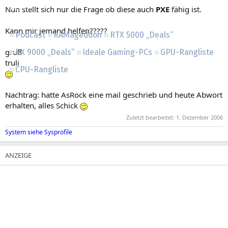
Regeln
Nun stellt sich nur die Frage ob diese auch
PXE
fähig ist.
Kann mir jemand helfen?????
Podcast
RAMageddon
RTX 5000 „Deals“
gruß
RX 9000 „Deals“
Ideale Gaming-PCs
GPU-Rangliste
truli
CPU-Rangliste
Nachtrag: hatte AsRock eine mail geschrieb und heute Abwort
erhalten, alles Schick
Zuletzt bearbeitet:
1. Dezember 2006
System siehe Sysprofile