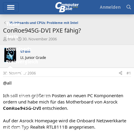
Hauptmenü
Anmelden
Mainboards und CPUs: Probleme mit Intel
Ticker
ConRoe945G-DVI PXE fähig?
Tests
E
E
truli
30. November 2006
r
r
Downloads
s
s
truli
t
t
Lt. Junior Grade
e
e
Preisvergleich
l
l
l
l
30. November 2006
#1
Forum
e
t
r
a
@all
Aktuelles
m
Ich soll einen größeren Posten an neuen PC Komponenten
Empfohlene Inhalte
ordern und habe mich für das Motherboard von Asrock
Neue Beiträge
ConRoe945G-DVI
entschieden.
Neueste Aktivitäten
Auf der Asrock Homepage wird die Onboard Netzwerkkarte
mit dem Typ Realtek RTL8111B angepriesen.
Leserartikel